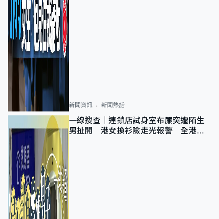
新聞資訊
新聞熱話
一線搜查｜連鎖店試身室布簾突遭陌生
男扯開 港女換衫險走光報警 全港分
店急換實體門