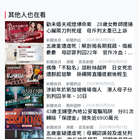
其他人也在看
勸未婚夫戒煙爆命案 28歲女教師連捅
心臟兩刀判死緩 母斥判太重已上訴
2026年08月05日
新聞資訊
新聞熱話
五歲童遭虐死｜解剖揭長期捱餓、傷痕
纍纍 母認罪判囚22年 官斥冷血：同
類案最惡劣
2026年08月05日
新聞資訊
港聞
首頁新聞
偶像「不點名」談粉絲越界 日女死忠
遭群起狙擊 掛繩開直播道歉後輕生
2026年08月06日
新聞資訊
新聞熱話
涉前年於新加坡機場傷人 港人母子分
別判囚半年、10日
2026年08月05日
新聞資訊
兩岸國際
43歲主婦墮內地公安電騙陷阱 分81次
轉賬「保證金」損失近6900萬元
2026年08月07日
新聞資訊
港聞
首頁新聞
五歲童疑遭虐死｜母親認誤殺及虐兒判