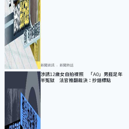
新聞資訊
新聞熱話
涉誘12歲女自拍祼照 「A0」男捱足年
半冤獄 法官推翻裁決：抄錯標點