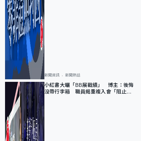
新聞資訊
新聞熱話
小紅書大曬「BB展戰績」 博主：後悔
沒帶行李箱 職員揭重複入會「阻止唔
到」