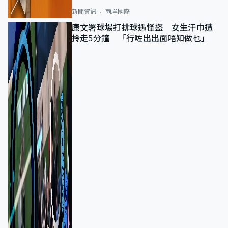
新聞資訊
兩岸國際
康文署球場打排球遇怪盜 女生汗巾遭
拎走5分鐘 「行咗出出面唔知做乜」