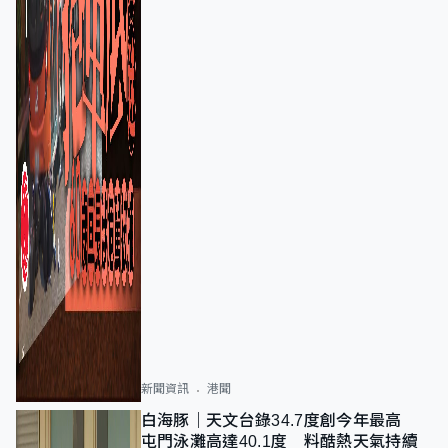
新聞資訊
港聞
白海豚｜天文台錄34.7度創今年最高
屯門泳灘高達40.1度 料酷熱天氣持續