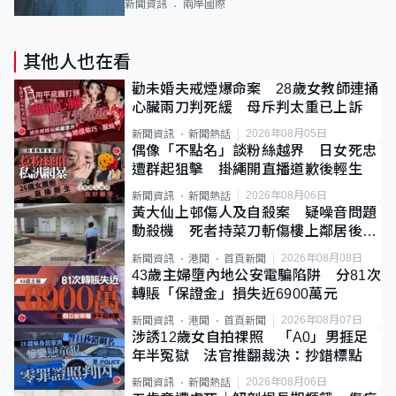
新聞資訊
兩岸國際
其他人也在看
勸未婚夫戒煙爆命案 28歲女教師連捅
心臟兩刀判死緩 母斥判太重已上訴
2026年08月05日
新聞資訊
新聞熱話
偶像「不點名」談粉絲越界 日女死忠
遭群起狙擊 掛繩開直播道歉後輕生
2026年08月06日
新聞資訊
新聞熱話
黃大仙上邨傷人及自殺案 疑噪音問題
動殺機 死者持菜刀斬傷樓上鄰居後墮
斃
2026年08月08日
新聞資訊
港聞
首頁新聞
43歲主婦墮內地公安電騙陷阱 分81次
轉賬「保證金」損失近6900萬元
2026年08月07日
新聞資訊
港聞
首頁新聞
涉誘12歲女自拍祼照 「A0」男捱足
年半冤獄 法官推翻裁決：抄錯標點
2026年08月06日
新聞資訊
新聞熱話