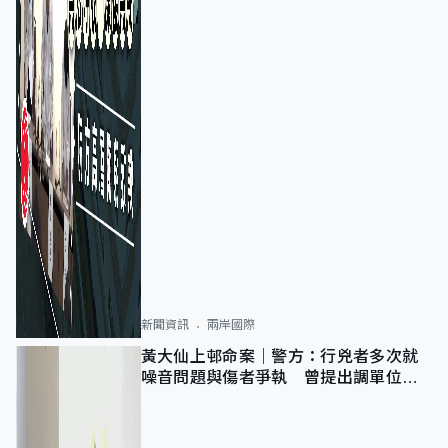
新聞資訊
兩岸國際
黃大仙上邨命案｜警方：行兇者多次就
噪音問題與傷者爭執 曾提出調單位已
獲批