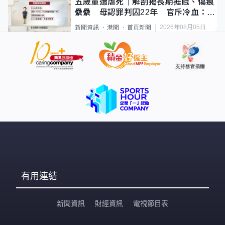
五歲童遭虐死｜解剖揭長期捱餓、傷痕
纍纍 母認罪判囚22年 官斥冷血：同
類案最惡劣
2026年08月05日
新聞資訊
港聞
首頁新聞
有用連結
新聞資訊
財經資訊
電視節目表