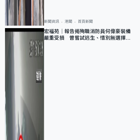
新聞資訊
港聞
首頁新聞
宏福苑｜報告揭殉職消防員何偉豪裝備
嚴重受損 曾嘗試逃生、惜別無選擇下
棄裝備墮樓