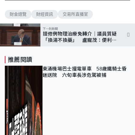
財金總覽
財經資訊
交易所直播室
下一則新聞
提修例物理治療免轉介｜議員質疑
「換湯不換藥」 盧寵茂：便利病
人亦要確保風險可控
推薦閱讀
東涌機場巴士撞電單車 58歲鐵騎士昏
迷送院 六旬車長涉危駕被捕