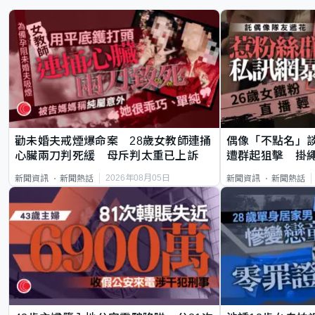
勸未婚夫戒煙爆命案 28歲女教師連捅
偶像「不點名」
心臟兩刀判死緩 母斥判太重已上訴
遭群起狙擊 掛
2026年08月05日
新聞資訊
新聞熱話
新聞資訊
新聞熱話