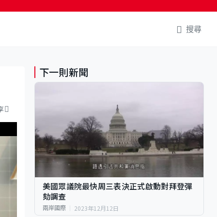
搜尋
下一則新聞
享
美國眾議院最快周三表決正式啟動對拜登彈
劾調查
2023年12月12日
兩岸國際