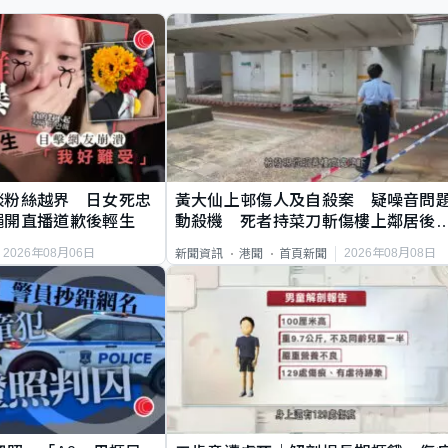
談粉絲越界 日女死忠
黃大仙上邨傷人及自殺案 疑噪音問
繩開直播道歉後輕生
動殺機 死者持菜刀斬傷樓上鄰居後
斃
2026年08月06日
2026年08月08日
新聞資訊
港聞
首頁新聞