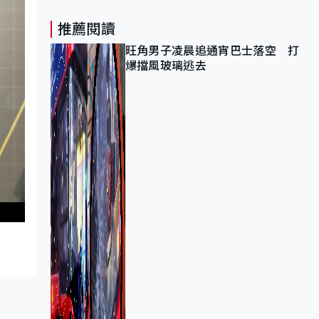
推薦閱讀
旺角男子凌晨追通宵巴士落空 打
爆擋風玻璃逃去