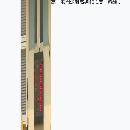
高 屯門泳灘高達40.1度 料酷熱
天氣持續