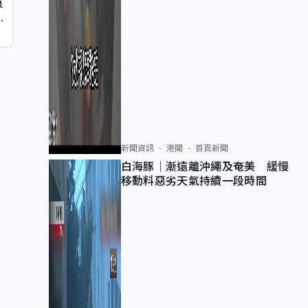
痕
同
新聞資訊
港聞
首頁新聞
白海豚｜漸遠離沖繩及奄美 緩慢
移動料惡劣天氣持續一段時間