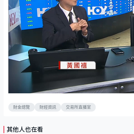
L
U
o
n
a
m
d
u
e
t
d
e
財金總覽
財經資訊
交易所直播室
:
2
.
2
3
%
其他人也在看