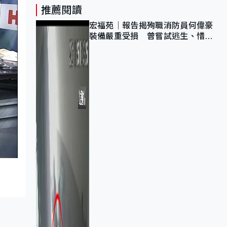
推薦閱讀
宏福苑｜報告揭殉職消防員何偉豪
裝備嚴重受損 曾嘗試逃生、惜別
無選擇下棄裝備墮樓