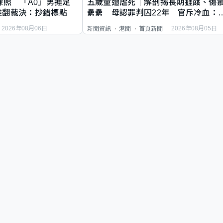
祼照 「A0」男捱足
五歲童遭虐死｜解剖揭長期捱餓、傷
推翻裁決：抄錯標點
纍纍 母認罪判囚22年 官斥冷血：
類案最惡劣
2026年08月06日
2026年08月05日
新聞資訊
港聞
首頁新聞