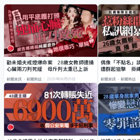
勸未婚夫戒煙爆命案 28歲女教師連捅
偶像「不點名」
心臟兩刀判死緩 母斥判太重已上訴
遭群起狙擊 掛
2026年08月05日
新聞資訊
新聞熱話
新聞資訊
新聞熱話