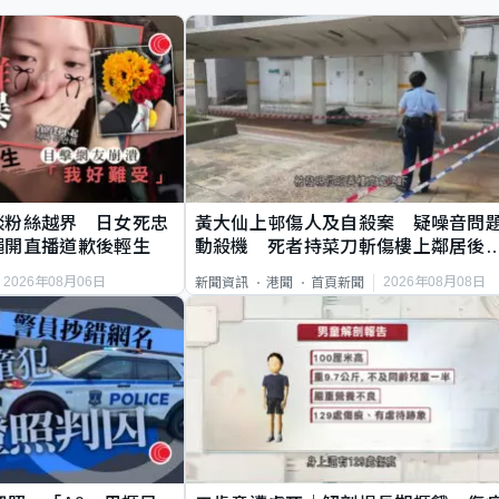
談粉絲越界 日女死忠
黃大仙上邨傷人及自殺案 疑噪音問
繩開直播道歉後輕生
動殺機 死者持菜刀斬傷樓上鄰居後
斃
2026年08月06日
2026年08月08日
新聞資訊
港聞
首頁新聞