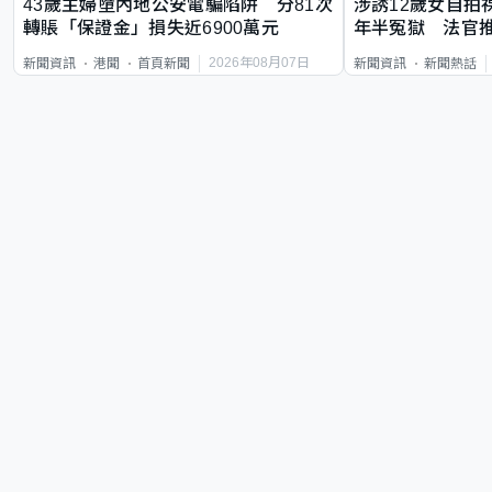
43歲主婦墮內地公安電騙陷阱 分81次
涉誘12歲女自拍
轉賬「保證金」損失近6900萬元
年半冤獄 法官
2026年08月07日
新聞資訊
港聞
首頁新聞
新聞資訊
新聞熱話