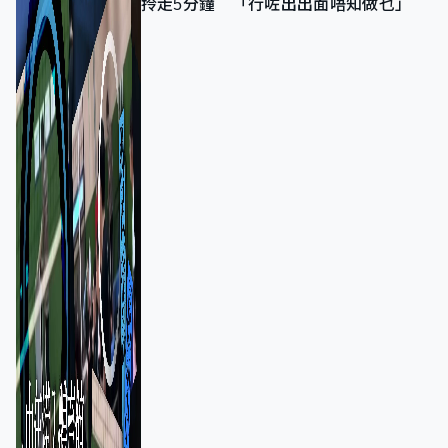
拎走5分鐘 「行咗出出面唔知做乜」