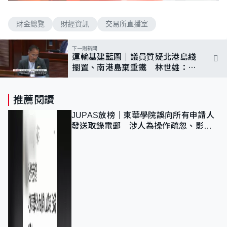
n
a
m
d
u
e
t
財金總覽
財經資訊
交易所直播室
d
e
:
2
.
下一則新聞
2
運輸基建藍圖｜議員質疑北港島綫
9
%
擱置、南港島棄重鐵 林世雄：以
科學為基礎
推薦閱讀
JUPAS放榜｜東華學院誤向所有申請人
發送取錄電郵 涉人為操作疏忽、影響
11,139人