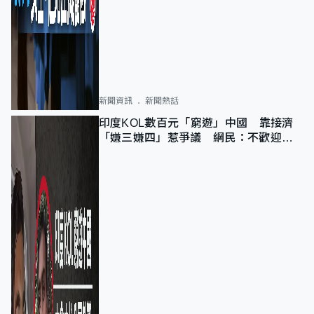
新聞資訊
新聞熱話
印度KOL數百元「窮遊」中國 靠接濟
「嫌三嫌四」惹爭議 網民：不歡迎劣
質旅客