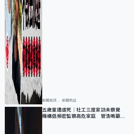
新聞資訊
新聞熱話
五歲童遭虐死｜社工三度家訪未察覺
機構倡頻密監察高危家庭 管浩鳴籲加
強跨部門協作