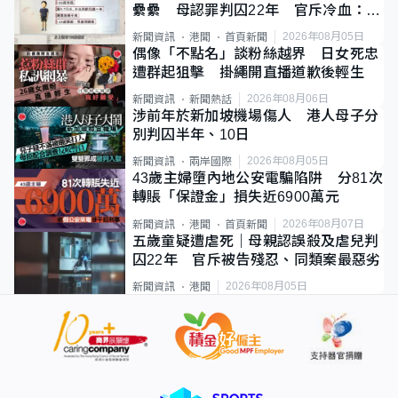
纍纍 母認罪判囚22年 官斥冷血：同
類案最惡劣
2026年08月05日
新聞資訊
港聞
首頁新聞
偶像「不點名」談粉絲越界 日女死忠
遭群起狙擊 掛繩開直播道歉後輕生
2026年08月06日
新聞資訊
新聞熱話
涉前年於新加坡機場傷人 港人母子分
別判囚半年、10日
2026年08月05日
新聞資訊
兩岸國際
43歲主婦墮內地公安電騙陷阱 分81次
轉賬「保證金」損失近6900萬元
2026年08月07日
新聞資訊
港聞
首頁新聞
五歲童疑遭虐死｜母親認誤殺及虐兒判
囚22年 官斥被告殘忍、同類案最惡劣
2026年08月05日
新聞資訊
港聞