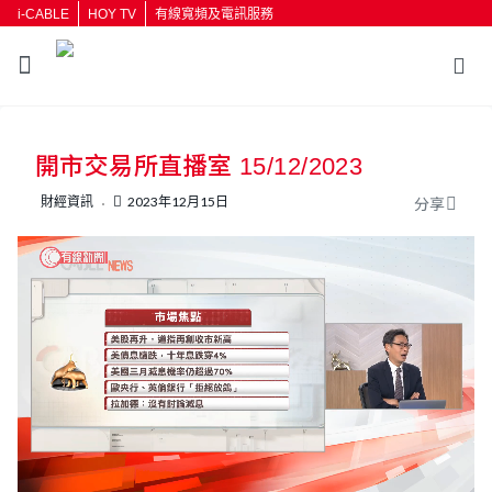
i-CABLE
HOY TV
有線寬頻及電訊服務
返回
開市交易所直播室 15/12/2023
按輸入鍵開始搜尋
財經資訊
2023年12月15日
分享
L
U
o