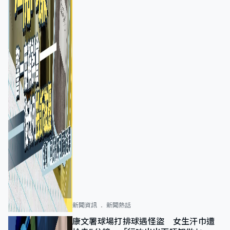
新聞資訊
新聞熱話
康文署球場打排球遇怪盜 女生汗巾遭