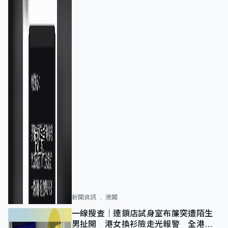
新聞資訊
港聞
一線搜查｜連鎖店試身室布簾突遭陌生
男扯開 港女換衫險走光報警 全港分