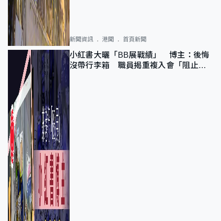
新聞資訊
港聞
首頁新聞
小紅書大曬「BB展戰績」 博主：後悔
沒帶行李箱 職員揭重複入會「阻止唔
到」