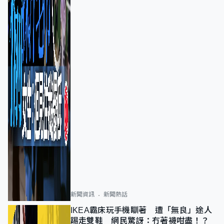
新聞資訊
新聞熱話
IKEA霸床玩手機瞓著 遭「無良」途人
踢走雙鞋 網民驚訝：冇著襪咁盡！？