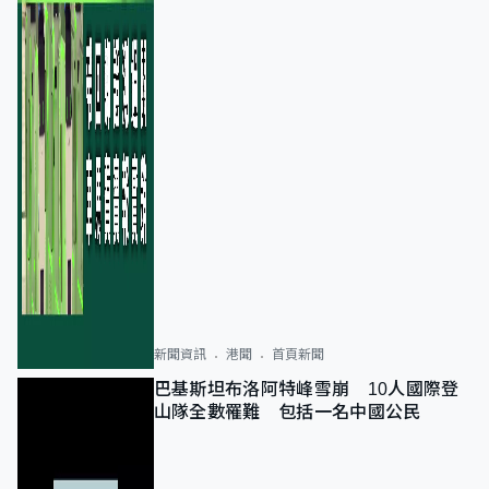
新聞資訊
港聞
首頁新聞
巴基斯坦布洛阿特峰雪崩 10人國際登
山隊全數罹難 包括一名中國公民