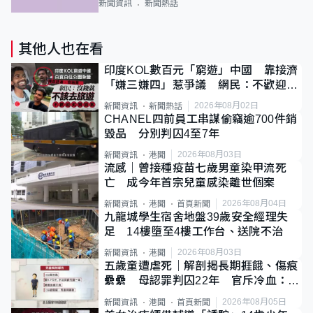
新聞資訊
新聞熱話
其他人也在看
印度KOL數百元「窮遊」中國 靠接濟
「嫌三嫌四」惹爭議 網民：不歡迎劣
質旅客
2026年08月02日
新聞資訊
新聞熱話
CHANEL四前員工串謀偷竊逾700件銷
毀品 分別判囚4至7年
2026年08月03日
新聞資訊
港聞
流感｜曾接種疫苗七歲男童染甲流死
亡 成今年首宗兒童感染離世個案
2026年08月04日
新聞資訊
港聞
首頁新聞
九龍城學生宿舍地盤39歲安全經理失
足 14樓墮至4樓工作台、送院不治
2026年08月03日
新聞資訊
港聞
五歲童遭虐死｜解剖揭長期捱餓、傷痕
纍纍 母認罪判囚22年 官斥冷血：同
類案最惡劣
2026年08月05日
新聞資訊
港聞
首頁新聞