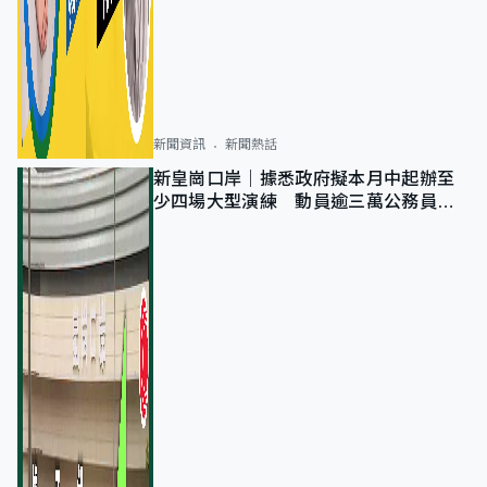
新聞資訊
新聞熱話
新皇崗口岸｜據悉政府擬本月中起辦至
少四場大型演練 動員逾三萬公務員人
次測試