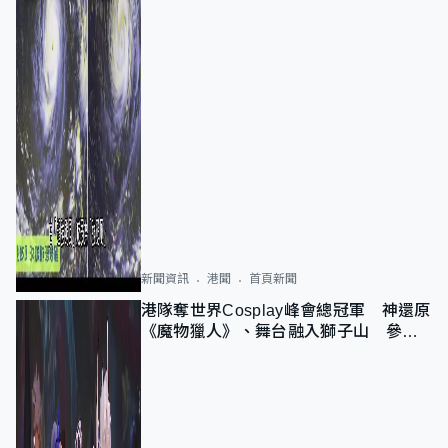
新聞資訊
港聞
首頁新聞
港隊奪世界Cosplay峰會總冠軍 神還原
《魔物獵人》、舞台融入獅子山 參賽
者：讓大家認識香港