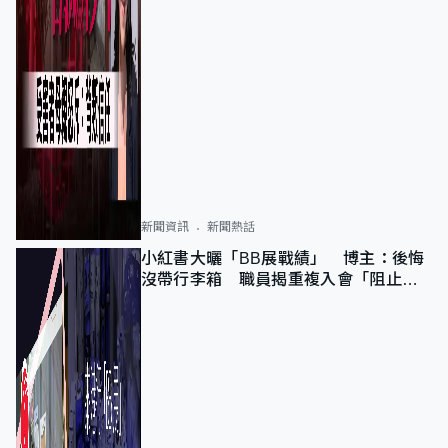
新聞資訊
新聞熱話
小紅書大曬「BB展戰績」 博主：後悔
沒帶行李箱 職員揭重複入會「阻止唔
到」