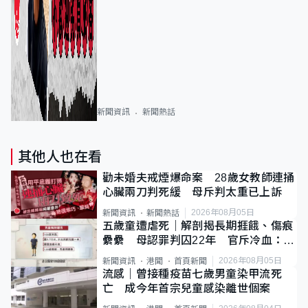
新聞資訊
新聞熱話
其他人也在看
勸未婚夫戒煙爆命案 28歲女教師連捅
心臟兩刀判死緩 母斥判太重已上訴
2026年08月05日
新聞資訊
新聞熱話
五歲童遭虐死｜解剖揭長期捱餓、傷痕
纍纍 母認罪判囚22年 官斥冷血：同
類案最惡劣
2026年08月05日
新聞資訊
港聞
首頁新聞
流感｜曾接種疫苗七歲男童染甲流死
亡 成今年首宗兒童感染離世個案