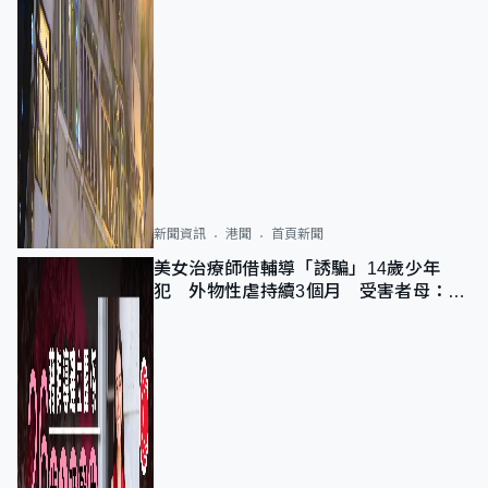
新聞資訊
港聞
首頁新聞
美女治療師借輔導「誘騙」14歲少年
犯 外物性虐持續3個月 受害者母：要
保護其他人