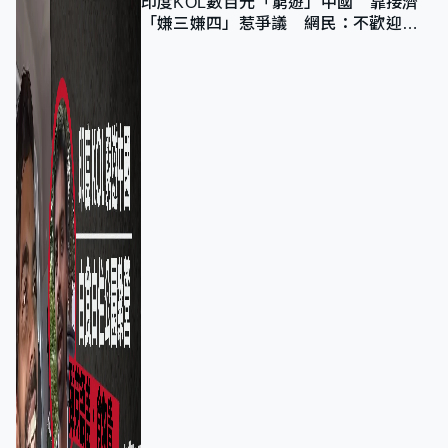
印度KOL數百元「窮遊」中國 靠接濟
「嫌三嫌四」惹爭議 網民：不歡迎劣
質旅客