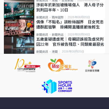
2026年08月04日
新聞資訊
港聞
首頁新聞
涉前年於新加坡機場傷人 港人母子分
別判囚半年、10日
2026年08月05日
新聞資訊
兩岸國際
偶像「不點名」談粉絲越界 日女死忠
遭群起狙擊 掛繩開直播道歉後輕生
2026年08月06日
新聞資訊
新聞熱話
五歲童疑遭虐死｜母親認誤殺及虐兒判
囚22年 官斥被告殘忍、同類案最惡劣
2026年08月05日
新聞資訊
港聞