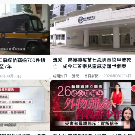
流感｜曾接種疫苗七歲男童染甲流死
工串謀偷竊逾700件銷
亡 成今年首宗兒童感染離世個案
至7年
2026年08月04日
新聞資訊
港聞
首頁新聞
26年08月03日