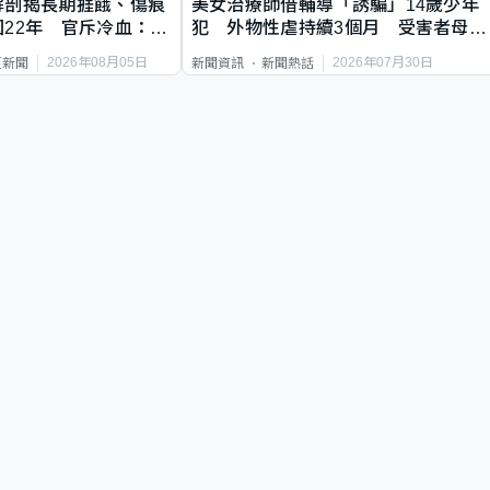
解剖揭長期捱餓、傷痕
美女治療師借輔導「誘騙」14歲少年
22年 官斥冷血：同
犯 外物性虐持續3個月 受害者母：
要保護其他人
2026年08月05日
2026年07月30日
頁新聞
新聞資訊
新聞熱話