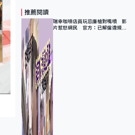
推薦閱讀
瑞幸咖啡店員玩忌廉槍對嘴噴 影
片惹怒網民 官方：已解僱違規員
工