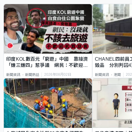
印度KOL數百元「窮遊」中國 靠接濟
CHANEL四前員
「嫌三嫌四」惹爭議 網民：不歡迎劣
毀品 分別判囚4
質旅客
2026年08月02日
20
新聞資訊
新聞熱話
新聞資訊
港聞