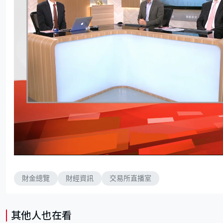
L
U
o
n
a
m
d
u
e
t
d
e
財金總覽
財經資訊
交易所直播室
:
5
.
3
8
%
其他人也在看