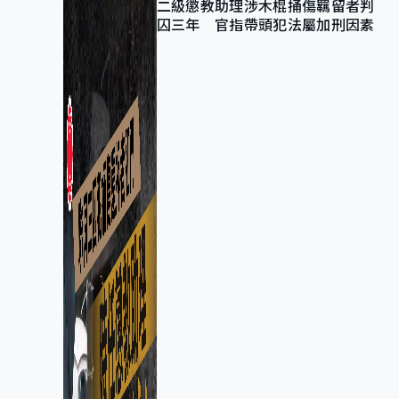
二級懲教助理涉木棍捅傷羈留者判
囚三年 官指帶頭犯法屬加刑因素