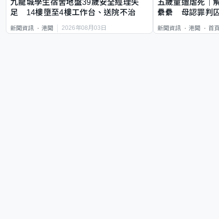
九龍城學生宿舍地盤39歲安全經理失
五歲童遭虐死｜
足 14樓墮至4樓工作台、送院不治
纍纍 母認罪判囚
類案最惡劣
2026年08月03日
新聞資訊
港聞
新聞資訊
港聞
首