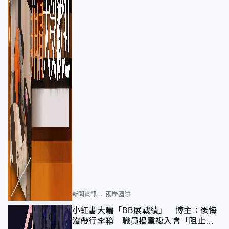
新聞資訊
兩岸國際
小紅書大曬「BB展戰績」 博主：後悔
沒帶行李箱 職員揭重複入會「阻止唔