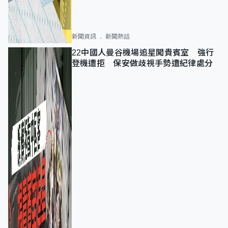
新聞資訊
新聞熱話
22中國人曼谷機場追星闖貴賓室 強行
登機遭拒 保安做歧視手勢遭紀律處分