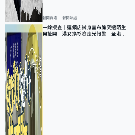
新聞資訊
新聞熱話
一線搜查｜連鎖店試身室布簾突遭陌生
男扯開 港女換衫險走光報警 全港分
店急換實體門