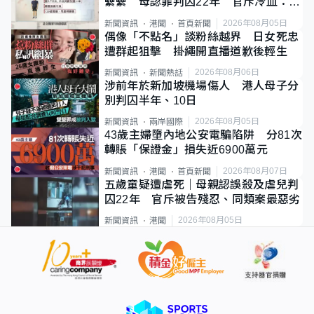
纍纍 母認罪判囚22年 官斥冷血：同
類案最惡劣
2026年08月05日
新聞資訊
港聞
首頁新聞
偶像「不點名」談粉絲越界 日女死忠
遭群起狙擊 掛繩開直播道歉後輕生
2026年08月06日
新聞資訊
新聞熱話
涉前年於新加坡機場傷人 港人母子分
別判囚半年、10日
2026年08月05日
新聞資訊
兩岸國際
43歲主婦墮內地公安電騙陷阱 分81次
轉賬「保證金」損失近6900萬元
2026年08月07日
新聞資訊
港聞
首頁新聞
五歲童疑遭虐死｜母親認誤殺及虐兒判
囚22年 官斥被告殘忍、同類案最惡劣
2026年08月05日
新聞資訊
港聞