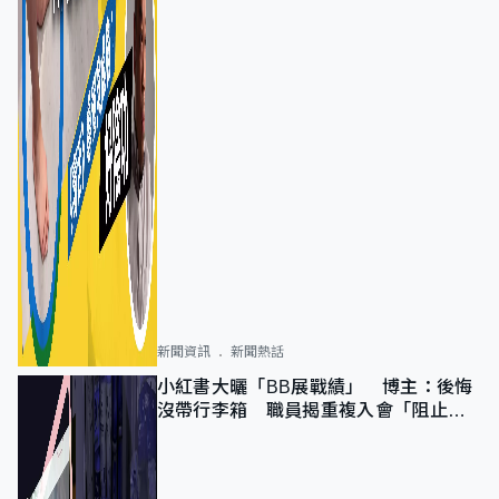
新聞資訊
新聞熱話
小紅書大曬「BB展戰績」 博主：後悔
沒帶行李箱 職員揭重複入會「阻止唔
到」