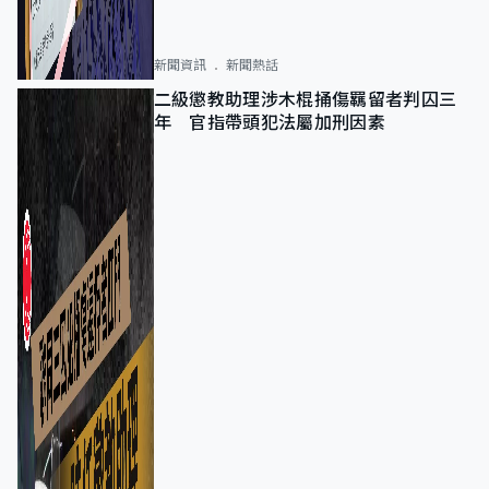
新聞資訊
新聞熱話
二級懲教助理涉木棍捅傷羈留者判囚三
年 官指帶頭犯法屬加刑因素