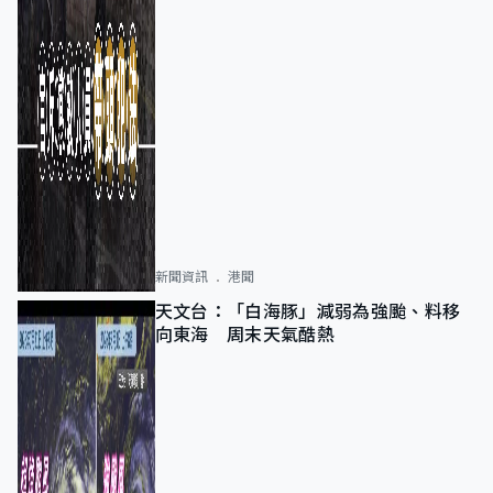
新聞資訊
港聞
天文台：「白海豚」減弱為強颱、料移
向東海 周末天氣酷熱