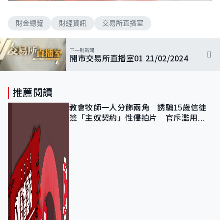
n
a
m
d
u
e
t
財金總覽
財經資訊
交易所直播室
d
e
:
2
.
4
下一則新聞
8
開市交易所直播室01 21/02/2024
%
推薦閱讀
教會牧師一人分飾兩角 誘騙15歲信徒
簽「主奴契約」性侵拍片 官斥濫用教
友信任、二審判囚9年