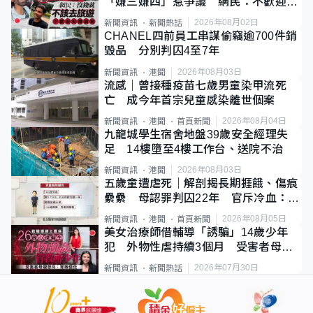
「嫌三嫌四」惹爭議 網民：不歡迎劣
質旅客
2026年08月02日
新聞資訊
新聞熱話
CHANEL四前員工串謀偷竊逾700件銷
毀品 分別判囚4至7年
2026年08月03日
新聞資訊
港聞
流感｜曾接種疫苗七歲男童染甲流死
亡 成今年首宗兒童感染離世個案
2026年08月04日
新聞資訊
港聞
首頁新聞
九龍城學生宿舍地盤39歲安全經理失
足 14樓墮至4樓工作台、送院不治
2026年08月03日
新聞資訊
港聞
五歲童遭虐死｜解剖揭長期捱餓、傷痕
纍纍 母認罪判囚22年 官斥冷血：同
類案最惡劣
2026年08月05日
新聞資訊
港聞
首頁新聞
美女治療師借輔導「誘騙」14歲少年
犯 外物性虐持續3個月 受害者母：
要保護其他人
2026年07月30日
新聞資訊
新聞熱話