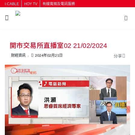
i-CABLE
HOY TV
有線寬頻及電訊服務
返回
開市交易所直播室02 21/02/2024
按輸入鍵開始搜尋
財經資訊
2024年02月21日
分享
L
U
o