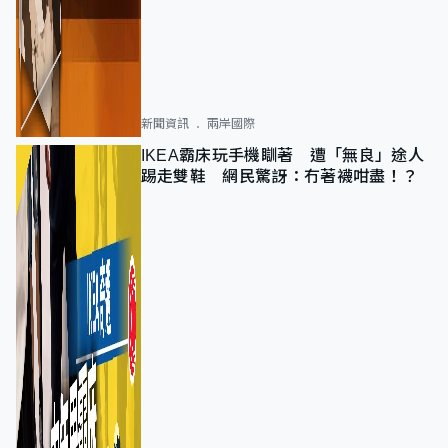
新聞資訊
兩岸國際
IKEA霸床玩手機瞓著 遭「無良」途人
踢走雙鞋 網民驚訝：冇著襪咁盡！？