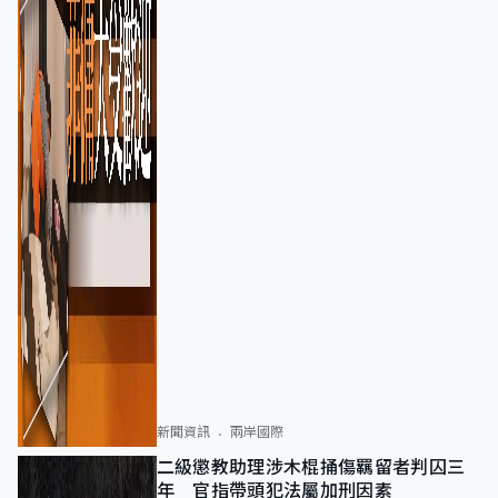
新聞資訊
兩岸國際
二級懲教助理涉木棍捅傷羈留者判囚三
年 官指帶頭犯法屬加刑因素