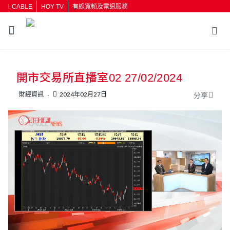
i-CABLE
HOY TV
有線寬頻及電訊服務
返回
開市交易所直播室02 27/02/2024
按輸入鍵開始搜尋
財經資訊
2024年02月27日
分享
L
U
o