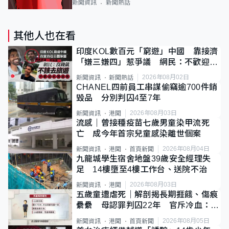
新聞資訊
新聞熱話
其他人也在看
印度KOL數百元「窮遊」中國 靠接濟
「嫌三嫌四」惹爭議 網民：不歡迎劣
質旅客
2026年08月02日
新聞資訊
新聞熱話
CHANEL四前員工串謀偷竊逾700件銷
毀品 分別判囚4至7年
2026年08月03日
新聞資訊
港聞
流感｜曾接種疫苗七歲男童染甲流死
亡 成今年首宗兒童感染離世個案
2026年08月04日
新聞資訊
港聞
首頁新聞
九龍城學生宿舍地盤39歲安全經理失
足 14樓墮至4樓工作台、送院不治
2026年08月03日
新聞資訊
港聞
五歲童遭虐死｜解剖揭長期捱餓、傷痕
纍纍 母認罪判囚22年 官斥冷血：同
類案最惡劣
2026年08月05日
新聞資訊
港聞
首頁新聞