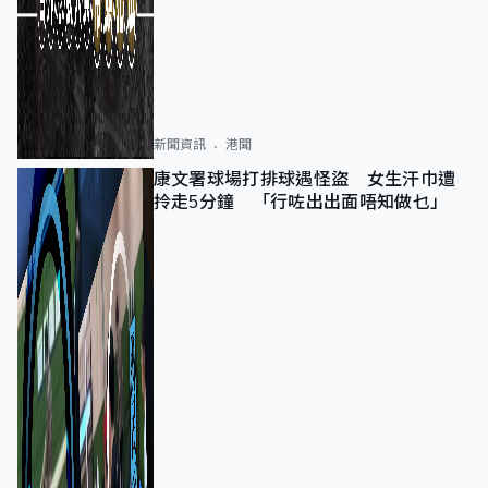
新聞資訊
港聞
康文署球場打排球遇怪盜 女生汗巾遭
拎走5分鐘 「行咗出出面唔知做乜」