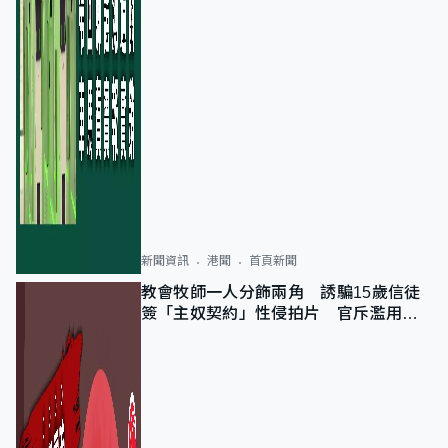
新聞資訊
港聞
首頁新聞
教會牧師一人分飾兩角 誘騙15歲信徒
簽「主奴契約」性侵拍片 官斥濫用教
友信任、二審判囚9年