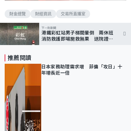
n
a
m
d
u
e
t
財金總覽
財經資訊
交易所直播室
d
e
:
2
.
下一則新聞
4
港鐵彩虹站男子梯間暈倒 兩休班
0
%
消防救護即場施救無果 送院證不
治
推薦閱讀
日本家務助理需求增 菲傭「攻日」十
年增長近一倍