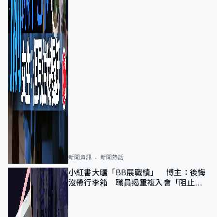
新聞資訊
新聞熱話
小紅書大曬「BB展戰績」 博主：後悔
沒帶行李箱 職員揭重複入會「阻止唔
到」