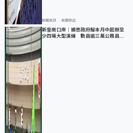
新聞資訊
新聞熱話
新皇崗口岸｜據悉政府擬本月中起辦至
少四場大型演練 動員逾三萬公務員人
次測試