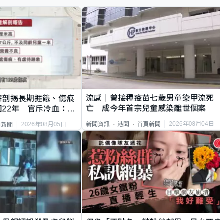
流感｜曾接種疫苗七歲男童染甲流死
解剖揭長期捱餓、傷痕
亡 成今年首宗兒童感染離世個案
22年 官斥冷血：同
2026年08月04日
新聞資訊
港聞
首頁新聞
2026年08月05日
頁新聞