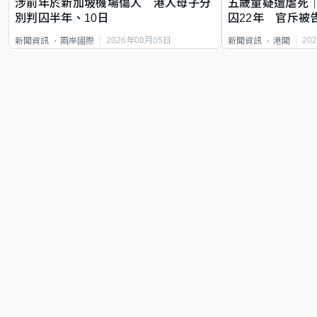
涉前年於新加坡機場傷人 港人母子分
五歲童疑遭虐死
別判囚半年、10日
囚22年 官斥被
2026年08月05日
20
新聞資訊
兩岸國際
新聞資訊
港聞