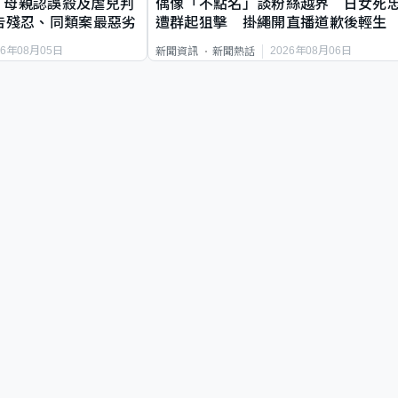
｜母親認誤殺及虐兒判
偶像「不點名」談粉絲越界 日女死
告殘忍、同類案最惡劣
遭群起狙擊 掛繩開直播道歉後輕生
26年08月05日
2026年08月06日
新聞資訊
新聞熱話