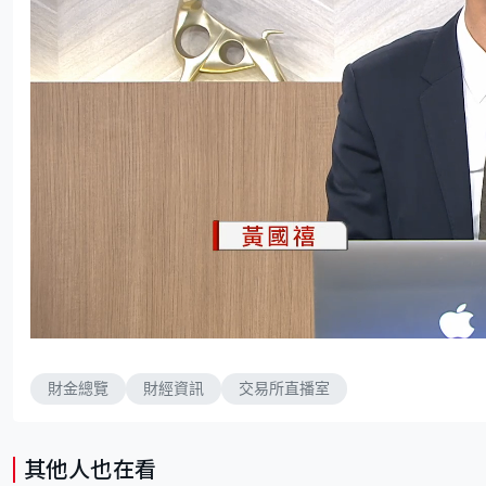
L
U
o
n
a
m
d
u
e
t
d
e
財金總覽
財經資訊
交易所直播室
:
2
.
0
6
%
其他人也在看