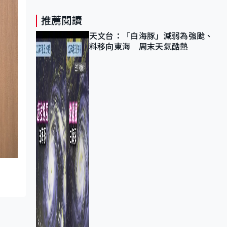
推薦閱讀
天文台：「白海豚」減弱為強颱、
料移向東海 周末天氣酷熱