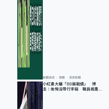
新聞資訊
港聞
首頁新聞
小紅書大曬「BB展戰績」 博
主：後悔沒帶行李箱 職員揭重複
入會「阻止唔到」