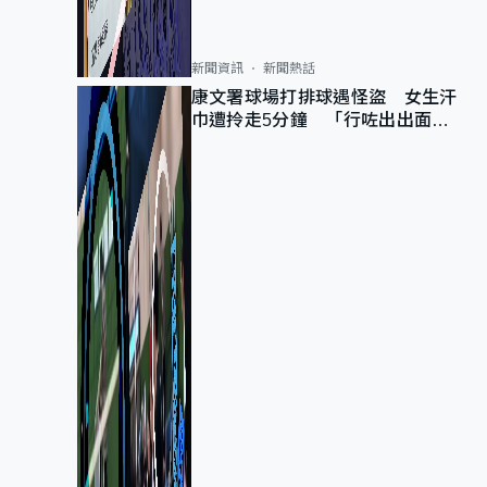
新聞資訊
新聞熱話
康文署球場打排球遇怪盜 女生汗
巾遭拎走5分鐘 「行咗出出面唔
知做乜」