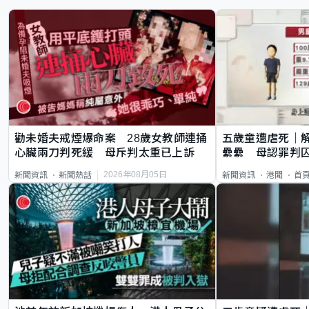
勸未婚夫戒煙爆命案 28歲女教師連捅
五歲童遭虐死｜
心臟兩刀判死緩 母斥判太重已上訴
纍纍 母認罪判囚
類案最惡劣
2026年08月05日
新聞資訊
新聞熱話
新聞資訊
港聞
首