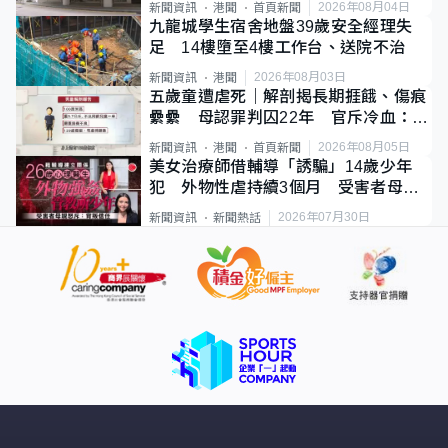
2026年08月04日
新聞資訊
港聞
首頁新聞
九龍城學生宿舍地盤39歲安全經理失
足 14樓墮至4樓工作台、送院不治
2026年08月03日
新聞資訊
港聞
五歲童遭虐死｜解剖揭長期捱餓、傷痕
纍纍 母認罪判囚22年 官斥冷血：同
類案最惡劣
2026年08月05日
新聞資訊
港聞
首頁新聞
美女治療師借輔導「誘騙」14歲少年
犯 外物性虐持續3個月 受害者母：
要保護其他人
2026年07月30日
新聞資訊
新聞熱話