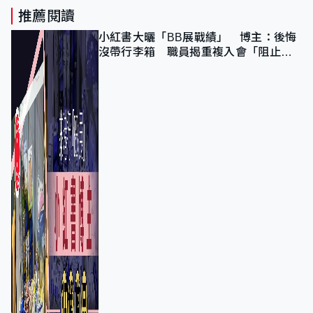
推薦閱讀
小紅書大曬「BB展戰績」 博主：後悔
沒帶行李箱 職員揭重複入會「阻止唔
到」