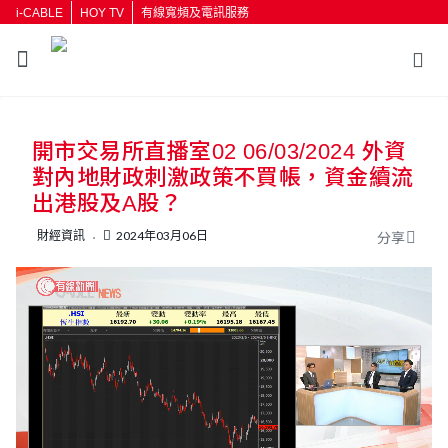
i-CABLE
HOY TV
有線寬頻及電訊服務
返回
開市交易所直播室02 06/03/2024 外資
按輸入鍵開始搜尋
對內地財政刺激政策不買帳，資金續流
出港股及A股？
財經資訊
2024年03月06日
分享