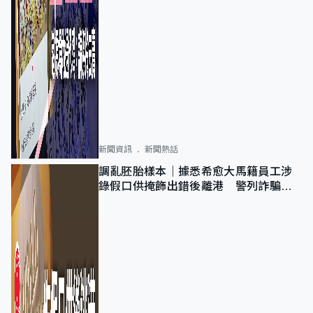
新聞資訊
新聞熱話
調亂胚胎樣本｜據悉希愈大馬籍員工涉
錄假口供掩飾出錯後離港 警列詐騙
正通緝在逃人士