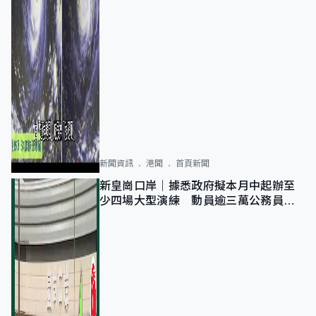
新聞資訊
港聞
首頁新聞
新皇崗口岸｜據悉政府擬本月中起辦至
少四場大型演練 動員逾三萬公務員人
次測試