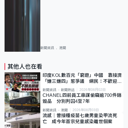
新聞資訊
港聞
其他人也在看
印度KOL數百元「窮遊」中國 靠接濟
「嫌三嫌四」惹爭議 網民：不歡迎劣
質旅客
2026年08月02日
新聞資訊
新聞熱話
CHANEL四前員工串謀偷竊逾700件銷
毀品 分別判囚4至7年
2026年08月03日
新聞資訊
港聞
流感｜曾接種疫苗七歲男童染甲流死
亡 成今年首宗兒童感染離世個案