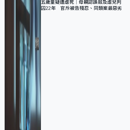
五歲童疑遭虐死｜母親認誤殺及虐兒判
囚22年 官斥被告殘忍、同類案最惡劣