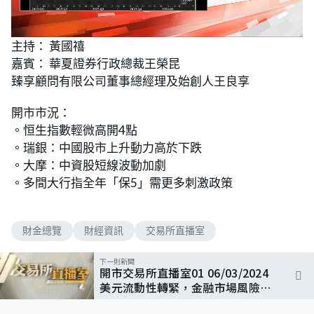
L
U
o
n
主持： 黃國禧
a
m
d
u
嘉賓： 華夏證券行政總裁王榮昆
e
t
d
e
:
臻享顧問有限公司董事總經理及始創人王良享
2
.
3
開市市況：
7
%
。恒生指數輕微高開4點
。瑞銀：中國股市上升動力高於下跌
。大摩：中資股短線波動加劇
。多間大行指全年「保5」需更多刺激政策
財金總覽
財經資訊
交易所直播室
下一則新聞
開市交易所直播室01 06/03/2024
美元流動性轉緊，金融市場風險升
溫？