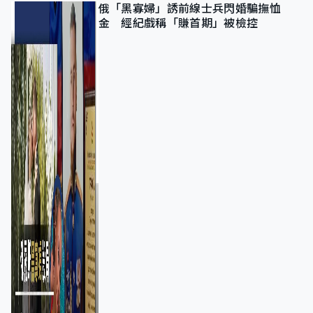
俄「黑寡婦」誘前線士兵閃婚騙撫恤
金 經紀戲稱「賺首期」被檢控