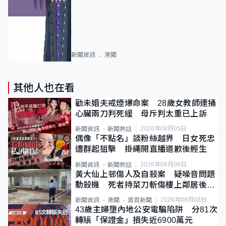
新聞資訊
港聞
其他人也在看
勸未婚夫戒煙爆命案 28歲女教師連捅
心臟兩刀判死緩 母斥判太重已上訴
2026年08月05日
新聞資訊
新聞熱話
偶像「不點名」談粉絲越界 日女死忠
遭群起狙擊 掛繩開直播道歉後輕生
2026年08月06日
新聞資訊
新聞熱話
黃大仙上邨傷人及自殺案 疑噪音問題
動殺機 死者持菜刀斬傷樓上鄰居後墮
斃
2026年08月08日
新聞資訊
港聞
首頁新聞
43歲主婦墮內地公安電騙陷阱 分81次
轉賬「保證金」損失近6900萬元