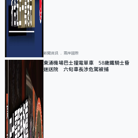
新聞資訊
兩岸國際
東涌機場巴士撞電單車 58歲鐵騎士昏
迷送院 六旬車長涉危駕被捕