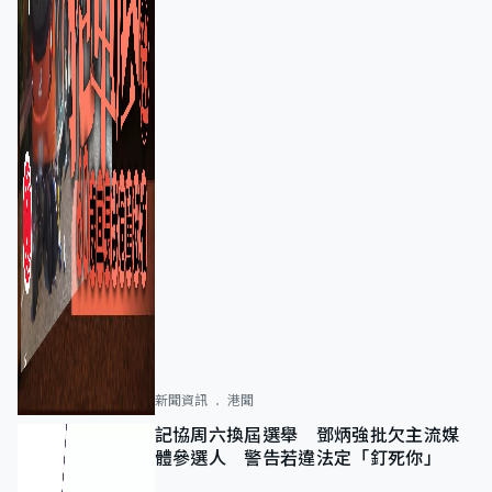
新聞資訊
港聞
記協周六換屆選舉 鄧炳強批欠主流媒
體參選人 警告若違法定「釘死你」