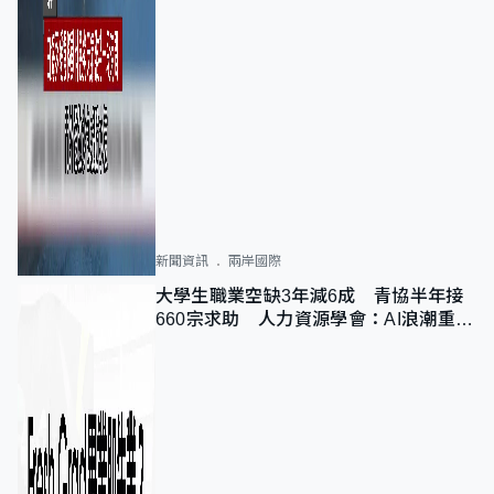
新聞資訊
兩岸國際
大學生職業空缺3年減6成 青協半年接
660宗求助 人力資源學會：AI浪潮重整
職位需求