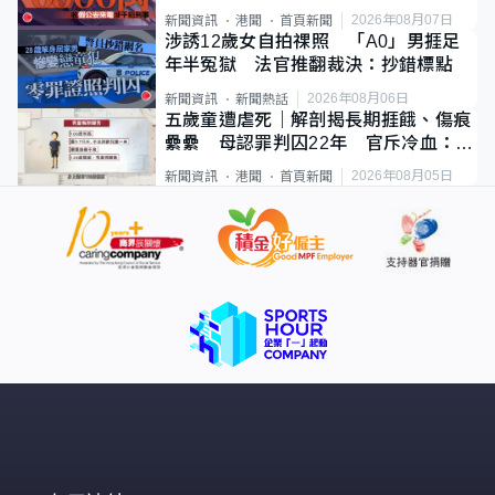
2026年08月07日
新聞資訊
港聞
首頁新聞
涉誘12歲女自拍祼照 「A0」男捱足
年半冤獄 法官推翻裁決：抄錯標點
2026年08月06日
新聞資訊
新聞熱話
五歲童遭虐死｜解剖揭長期捱餓、傷痕
纍纍 母認罪判囚22年 官斥冷血：同
類案最惡劣
2026年08月05日
新聞資訊
港聞
首頁新聞