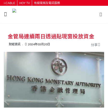
i-CABLE
HOY TV
有線寬頻及電訊服務
返回
金管局連續兩日透過貼現窗投放資金
按輸入鍵開始搜尋
財經資訊
2024年03月20日
分享