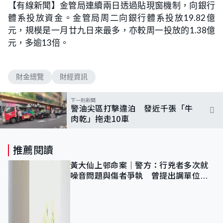
【有線新聞】金管局連續兩日透過貼現窗機制，向銀行
體系投放資金。金管局周二向銀行體系投放19.82億
元，規模是一月廿九日來最多，亦較周一投放的1.38億
元，多逾13倍。
財金總覽
財經資訊
下一則新聞
警油尖區打擊違泊 發近千張「牛
肉乾」拖走10車
推薦閱讀
黃大仙上邨命案｜警方：行兇者多次就
噪音問題與傷者爭執 曾提出調單位已
獲批