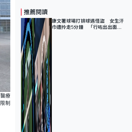
推薦閱讀
康文署球場打排球遇怪盜 女生汗
巾遭拎走5分鐘 「行咗出出面唔
知做乜」
的醫療
會限制