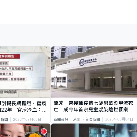
流感｜曾接種疫苗七歲男童染甲流死
解剖揭長期捱餓、傷痕
亡 成今年首宗兒童感染離世個案
22年 官斥冷血：同
2026年08月04日
新聞資訊
港聞
首頁新聞
2026年08月05日
頁新聞