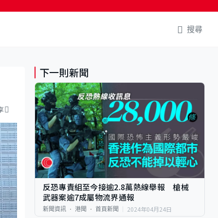
搜尋
下一則新聞
享
反恐專責組至今接逾2.8萬熱線舉報 槍械
武器案逾7成屬物流界通報
2024年04月24日
新聞資訊
港聞
首頁新聞