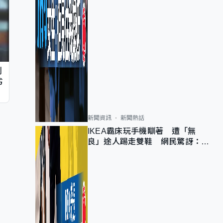
判
劣
新聞資訊
新聞熱話
IKEA霸床玩手機瞓著 遭「無
良」途人踢走雙鞋 網民驚訝：冇
著襪咁盡！？