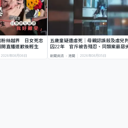
談粉絲越界 日女死忠
五歲童疑遭虐死｜母親認誤殺及虐兒
繩開直播道歉後輕生
囚22年 官斥被告殘忍、同類案最惡
2026年08月06日
2026年08月05日
新聞資訊
港聞