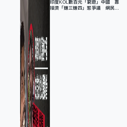
印度KOL數百元「窮遊」中國 靠
接濟「嫌三嫌四」惹爭議 網民：
不歡迎劣質旅客