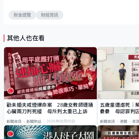
財金總覽
財經資訊
其他人也在看
勸未婚夫戒煙爆命案 28歲女教師連捅
五歲童遭虐死｜
心臟兩刀判死緩 母斥判太重已上訴
纍纍 母認罪判囚
類案最惡劣
2026年08月05日
新聞資訊
新聞熱話
新聞資訊
港聞
首