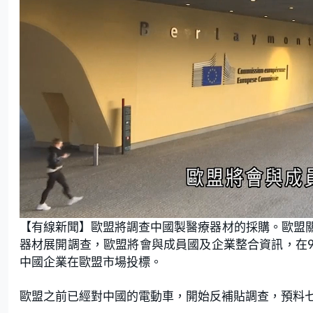
L
U
o
n
【有線新聞】歐盟將調查中國製醫療器材的採購。歐盟
a
m
d
u
e
t
器材展開調查，歐盟將會與成員國及企業整合資訊，在
d
e
:
中國企業在歐盟市場投標。
7
9
.
4
1
歐盟之前已經對中國的電動車，開始反補貼調查，預料
%