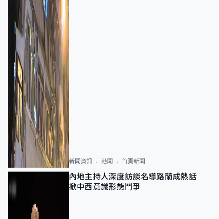
新聞資訊
港聞
首頁新聞
內地主持人深度訪談名導路蘭成熱話
掀中西意識形態鬥爭