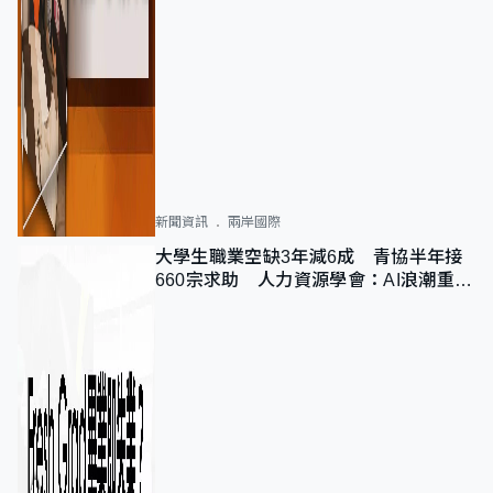
新聞資訊
兩岸國際
大學生職業空缺3年減6成 青協半年接
660宗求助 人力資源學會：AI浪潮重整
職位需求