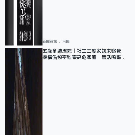
新聞資訊
港聞
五歲童遭虐死｜社工三度家訪未察覺
機構倡頻密監察高危家庭 管浩鳴籲加
強跨部門協作