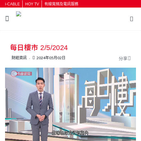
i-CABLE
HOY TV
有線寬頻及電訊服務
返回
每日樓市 2/5/2024
按輸入鍵開始搜尋
財經資訊
2024年05月02日
分享
L
U
o