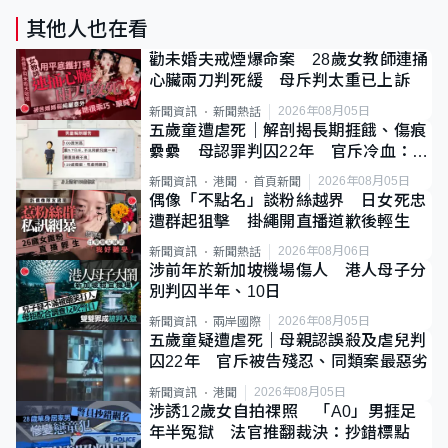
其他人也在看
勸未婚夫戒煙爆命案 28歲女教師連捅
心臟兩刀判死緩 母斥判太重已上訴
2026年08月05日
新聞資訊
新聞熱話
五歲童遭虐死｜解剖揭長期捱餓、傷痕
纍纍 母認罪判囚22年 官斥冷血：同
類案最惡劣
2026年08月05日
新聞資訊
港聞
首頁新聞
偶像「不點名」談粉絲越界 日女死忠
遭群起狙擊 掛繩開直播道歉後輕生
2026年08月06日
新聞資訊
新聞熱話
涉前年於新加坡機場傷人 港人母子分
別判囚半年、10日
2026年08月05日
新聞資訊
兩岸國際
五歲童疑遭虐死｜母親認誤殺及虐兒判
囚22年 官斥被告殘忍、同類案最惡劣
2026年08月05日
新聞資訊
港聞
涉誘12歲女自拍祼照 「A0」男捱足
年半冤獄 法官推翻裁決：抄錯標點