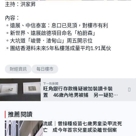
n
主持：洪家昇
a
m
d
u
e
t
d
e
內容：
:
8
。遠展、中信泰富：息口已見頂，對樓市有利
.
3
。新世界、遠展啟德項目命名「柏蔚森」
1
%
。大坑道「峻譽．渣甸山」周五開示位
。團結香港料未來5年私樓落成量平均1.91萬伙
財經資訊
每日樓市
下一則新聞
旺角銀行存款機疑被加裝讀卡裝
置 46歲內地男被捕 另一疑犯已
離港
推薦閱讀
流感｜曾接種疫苗七歲男童染甲流死
亡 成今年首宗兒童感染離世個案