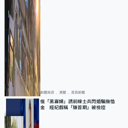
新聞資訊
港聞
首頁新聞
俄「黑寡婦」誘前線士兵閃婚騙撫恤
金 經紀戲稱「賺首期」被檢控