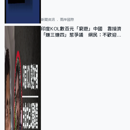
新聞資訊
兩岸國際
印度KOL數百元「窮遊」中國 靠接濟
「嫌三嫌四」惹爭議 網民：不歡迎劣
質旅客