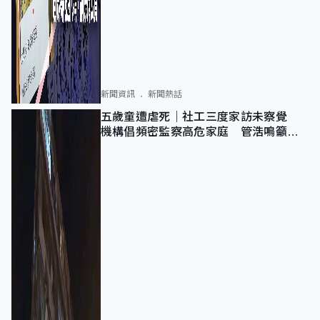
新聞資訊
新聞熱話
五歲童遭虐死｜社工三度家訪未察覺
機構倡頻密監察高危家庭 管浩鳴籲加
強跨部門協作