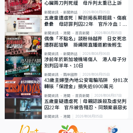
心臟兩刀判死緩 母斥判太重已上訴
2026年08月05日
新聞資訊
新聞熱話
五歲童遭虐死｜解剖揭長期捱餓、傷痕
纍纍 母認罪判囚22年 官斥冷血：同
類案最惡劣
2026年08月05日
新聞資訊
港聞
首頁新聞
偶像「不點名」談粉絲越界 日女死忠
遭群起狙擊 掛繩開直播道歉後輕生
2026年08月06日
新聞資訊
新聞熱話
涉前年於新加坡機場傷人 港人母子分
別判囚半年、10日
2026年08月05日
新聞資訊
兩岸國際
43歲主婦墮內地公安電騙陷阱 分81次
轉賬「保證金」損失近6900萬元
2026年08月07日
新聞資訊
港聞
首頁新聞
五歲童疑遭虐死｜母親認誤殺及虐兒判
囚22年 官斥被告殘忍、同類案最惡劣
2026年08月05日
新聞資訊
港聞