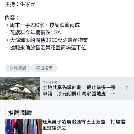
主持：洪家昇
內容：
。周末一手230宗，按周跌逾兩成
。花旗料今年樓價跌10%
。大鴻輝梁紹鴻傳3900萬沽遺產物業
。據報永倫放售宏景花園商場連車位
財經資訊
每日樓市
下一則新聞
土地共享先導計劃｜截止前多一宗
申請 涉元朗屏山馮家圍地皮 擬
建2200單位
推薦閱讀
旺角男子凌晨追通宵巴士落空 打爆擋
風玻璃逃去