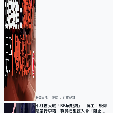
新聞資訊
港聞
首頁新聞
小紅書大曬「BB展戰績」 博主：後悔
沒帶行李箱 職員揭重複入會「阻止唔