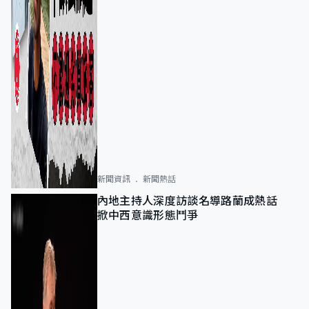
新聞資訊
新聞熱話
內地主持人深度訪談名導路蘭成熱話
掀中西意識形態鬥爭