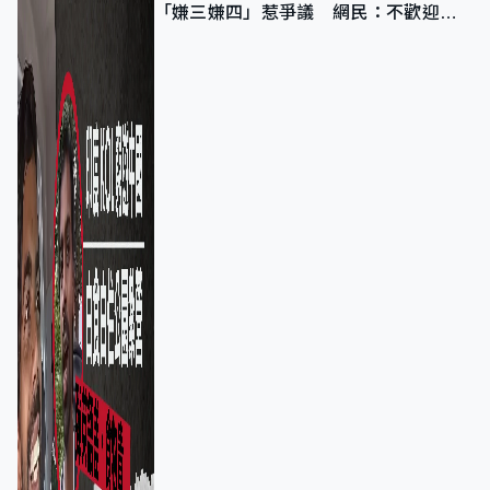
「嫌三嫌四」惹爭議 網民：不歡迎劣
質旅客