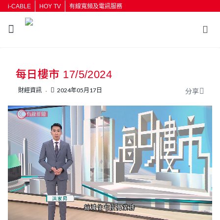
i-CABLE
HOY TV
有線寬頻及電訊服務
返回
每日樓市 17/5/2024
按輸入鍵開始搜尋
財經資訊
2024年05月17日
分享
L
U
o