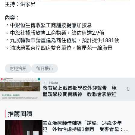
n
主持：洪家昇
a
m
d
u
e
t
d
e
內容：
:
6
。中銀恒生傳收緊工商舖按揭兼加按息
.
0
。中旅社據報放售工商物業，總估值逾2.9億
0
%
。九展轉軚申請重建為商住發展，預計提供1881伙
。油塘蔚藍東岸四房雙套單位，擁屋苑一線海景
財經資訊
每日樓市
下一則新聞
教育局上載首批學校外評報告 稱
體現學校問責精神 教聯會表歡迎
推薦閱讀
美女治療師借輔導「誘騙」14歲少年
犯 外物性虐持續3個月 受害者母：要