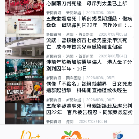
心臟兩刀判死緩 母斥判太重已上訴
2026年08月05日
新聞資訊
新聞熱話
五歲童遭虐死｜解剖揭長期捱餓、傷痕
纍纍 母認罪判囚22年 官斥冷血：同
類案最惡劣
2026年08月05日
新聞資訊
港聞
首頁新聞
流感｜曾接種疫苗七歲男童染甲流死
亡 成今年首宗兒童感染離世個案
2026年08月04日
新聞資訊
港聞
首頁新聞
涉前年於新加坡機場傷人 港人母子分
別判囚半年、10日
2026年08月05日
新聞資訊
兩岸國際
偶像「不點名」談粉絲越界 日女死忠
遭群起狙擊 掛繩開直播道歉後輕生
2026年08月06日
新聞資訊
新聞熱話
五歲童疑遭虐死｜母親認誤殺及虐兒判
囚22年 官斥被告殘忍、同類案最惡劣
2026年08月05日
新聞資訊
港聞