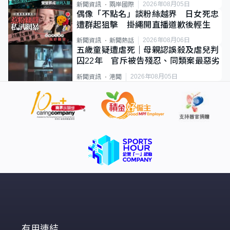
2026年08月05日
新聞資訊
兩岸國際
偶像「不點名」談粉絲越界 日女死忠
遭群起狙擊 掛繩開直播道歉後輕生
2026年08月06日
新聞資訊
新聞熱話
五歲童疑遭虐死｜母親認誤殺及虐兒判
囚22年 官斥被告殘忍、同類案最惡劣
2026年08月05日
新聞資訊
港聞
有用連結