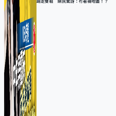
踢走雙鞋 網民驚訝：冇著襪咁盡！？