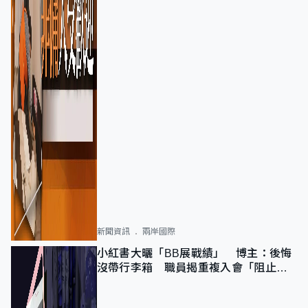
新聞資訊
兩岸國際
小紅書大曬「BB展戰績」 博主：後悔
沒帶行李箱 職員揭重複入會「阻止唔
到」