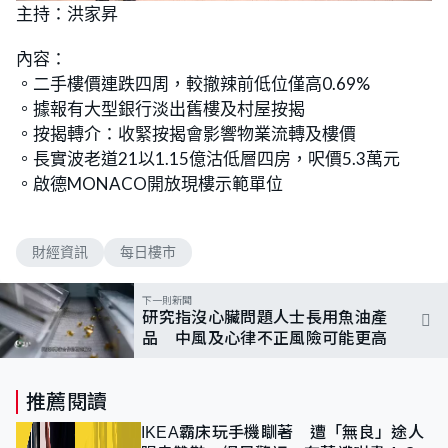
n
主持：洪家昇
a
m
d
u
e
t
d
e
內容：
:
7
。二手樓價連跌四周，較撤辣前低位僅高0.69%
.
2
。據報有大型銀行淡出舊樓及村屋按揭
3
%
。按揭轉介：收緊按揭會影響物業流轉及樓價
。長實波老道21以1.15億沽低層四房，呎價5.3萬元
。啟德MONACO開放現樓示範單位
財經資訊
每日樓市
下一則新聞
研究指沒心臟問題人士長用魚油產
品 中風及心律不正風險可能更高
推薦閱讀
IKEA霸床玩手機瞓著 遭「無良」途人