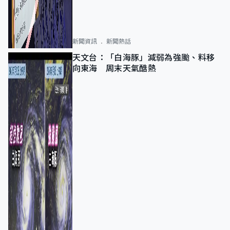
新聞資訊
新聞熱話
天文台：「白海豚」減弱為強颱、料移
向東海 周末天氣酷熱