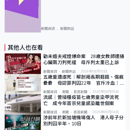
新聞資訊
新聞熱話
其他人也在看
勸未婚夫戒煙爆命案 28歲女教師連捅
心臟兩刀判死緩 母斥判太重已上訴
2026年08月05日
新聞資訊
新聞熱話
五歲童遭虐死｜解剖揭長期捱餓、傷痕
纍纍 母認罪判囚22年 官斥冷血：同
類案最惡劣
2026年08月05日
新聞資訊
港聞
首頁新聞
流感｜曾接種疫苗七歲男童染甲流死
亡 成今年首宗兒童感染離世個案
2026年08月04日
新聞資訊
港聞
首頁新聞
涉前年於新加坡機場傷人 港人母子分
別判囚半年、10日