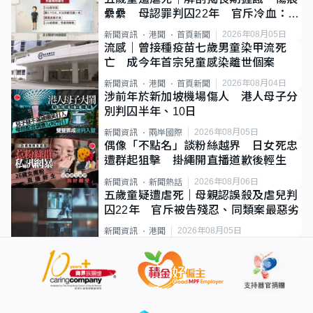
纍纍 母認罪判囚22年 官斥冷血：同
類案最惡劣
2026年08月05日
新聞資訊
港聞
首頁新聞
流感｜曾接種疫苗七歲男童染甲流死
亡 成今年首宗兒童感染離世個案
2026年08月04日
新聞資訊
港聞
首頁新聞
涉前年於新加坡機場傷人 港人母子分
別判囚半年、10日
2026年08月05日
新聞資訊
兩岸國際
偶像「不點名」談粉絲越界 日女死忠
遭群起狙擊 掛繩開直播道歉後輕生
2026年08月06日
新聞資訊
新聞熱話
五歲童疑遭虐死｜母親認誤殺及虐兒判
囚22年 官斥被告殘忍、同類案最惡劣
2026年08月05日
新聞資訊
港聞