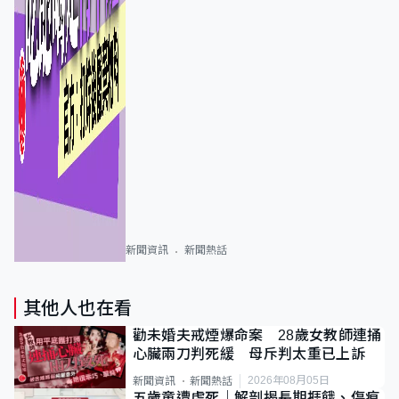
新聞資訊
新聞熱話
其他人也在看
勸未婚夫戒煙爆命案 28歲女教師連捅
心臟兩刀判死緩 母斥判太重已上訴
2026年08月05日
新聞資訊
新聞熱話
五歲童遭虐死｜解剖揭長期捱餓、傷痕