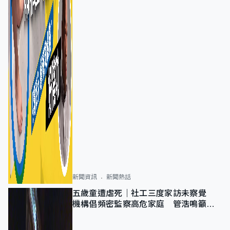
新聞資訊
新聞熱話
五歲童遭虐死｜社工三度家訪未察覺
機構倡頻密監察高危家庭 管浩鳴籲加
強跨部門協作