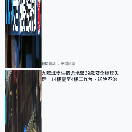
新聞資訊
新聞熱話
九龍城學生宿舍地盤39歲安全經理失
足 14樓墮至4樓工作台、送院不治