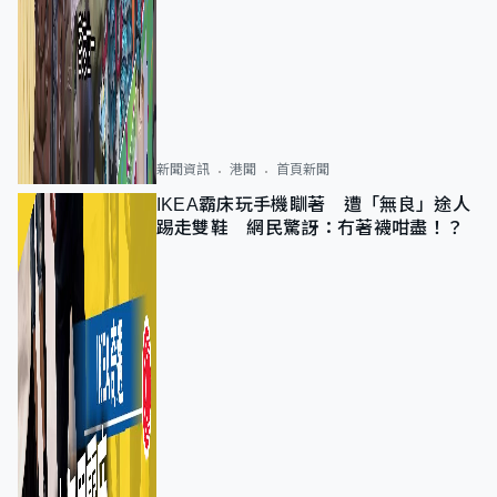
新聞資訊
港聞
首頁新聞
IKEA霸床玩手機瞓著 遭「無良」途人
踢走雙鞋 網民驚訝：冇著襪咁盡！？