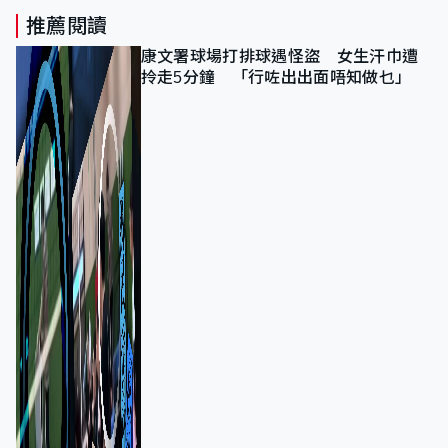
推薦閱讀
康文署球場打排球遇怪盜 女生汗巾遭
拎走5分鐘 「行咗出出面唔知做乜」