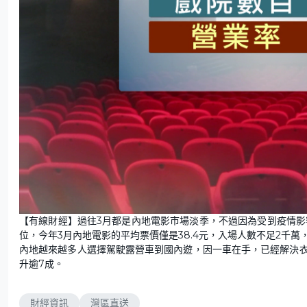
【有線財經】過往3月都是內地電影市場淡季，不過因為受到疫情影
位，今年3月內地電影的平均票價僅是38.4元，入場人數不足2千萬
內地越來越多人選擇駕駛露營車到國內遊，因一車在手，已經解決衣
升逾7成。
財經資訊
灣區直送