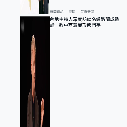
新聞資訊
港聞
首頁新聞
內地主持人深度訪談名導路蘭成熱
話 掀中西意識形態鬥爭