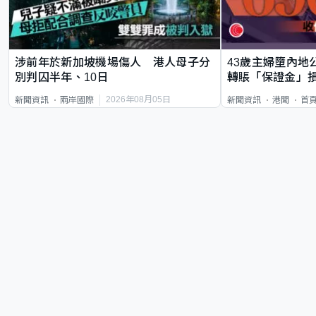
涉前年於新加坡機場傷人 港人母子分
43歲主婦墮內地
別判囚半年、10日
轉賬「保證金」損
2026年08月05日
新聞資訊
兩岸國際
新聞資訊
港聞
首