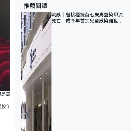
推薦閱讀
流感｜曾接種疫苗七歲男童染甲流
死亡 成今年首宗兒童感染離世個
案
民幣高
量按年