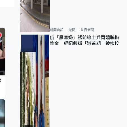
新聞資訊
港聞
首頁新聞
俄「黑寡婦」誘前線士兵閃婚騙撫
恤金 經紀戲稱「賺首期」被檢控
忠