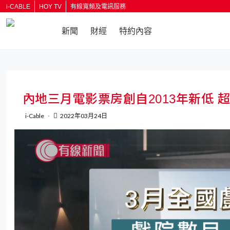
i-CABLE
HOY TV
有線寬頻及電訊服務
新聞
財經
特約內容
返回
內地三月電影票房創自2013年新低 
i-Cable
2022年03月24日