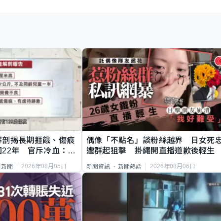
解剖揭長期捱餓、傷痕
偶像「不點名」談粉絲越界 日女死
22年 官斥冷血：同
遭群起狙擊 掛繩開直播道歉後輕生
2026年08月05日
2026年08月06日
頁新聞
新聞資訊
新聞熱話