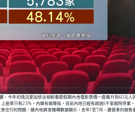
響，今年的情況更加慘淡相較春節假期內地電影票價一度飆升到60元人
，上座率只有2.5%。內媒有報導指，目前內地已經有超過5千家戲院停業。
食住行的問題，據內地調查機構數據顯示，去年1至7月，露營車的銷售