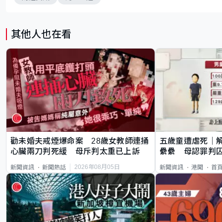
其他人也在看
勸未婚夫戒煙爆命案 28歲女教師連捅
五歲童遭虐死｜
心臟兩刀判死緩 母斥判太重已上訴
纍纍 母認罪判囚
類案最惡劣
2026年08月05日
新聞資訊
新聞熱話
新聞資訊
港聞
首