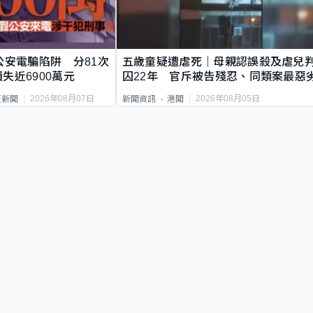
公安電騙陷阱 分81次
五歲童疑遭虐死｜母親認誤殺及虐兒
失近6900萬元
囚22年 官斥被告殘忍、同類案最惡
2026年08月07日
2026年08月05日
頁新聞
新聞資訊
港聞