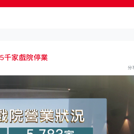
按輸入鍵開始搜尋
超5千家戲院停業
分