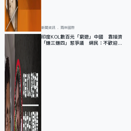
新聞資訊
兩岸國際
印度KOL數百元「窮遊」中國 靠接濟
「嫌三嫌四」惹爭議 網民：不歡迎劣
質旅客