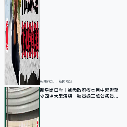
新聞資訊
新聞熱話
新皇崗口岸｜據悉政府擬本月中起辦至
少四場大型演練 動員逾三萬公務員人
次測試