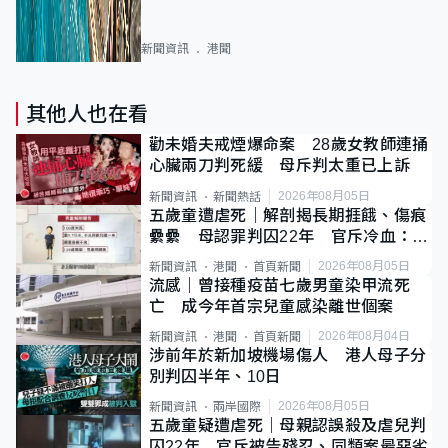
新聞資訊
港聞
其他人也在看
勸未婚夫戒煙爆命案 28歲女教師連捅
心臟兩刀判死緩 母斥判太重已上訴
2026年08月05日
新聞資訊
新聞熱話
五歲童遭虐死｜解剖揭長期捱餓、傷痕
纍纍 母認罪判囚22年 官斥冷血：同
類案最惡劣
2026年08月05日
新聞資訊
港聞
首頁新聞
流感｜曾接種疫苗七歲男童染甲流死
亡 成今年首宗兒童感染離世個案
2026年08月04日
新聞資訊
港聞
首頁新聞
涉前年於新加坡機場傷人 港人母子分
別判囚半年、10日
2026年08月05日
新聞資訊
兩岸國際
五歲童疑遭虐死｜母親認誤殺及虐兒判
囚22年 官斥被告殘忍、同類案最惡劣