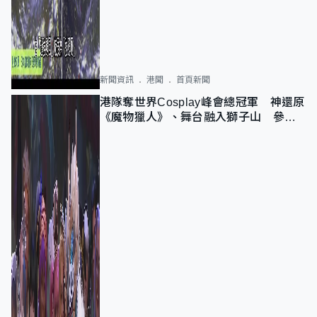
新聞資訊
港聞
首頁新聞
港隊奪世界Cosplay峰會總冠軍 神還原
《魔物獵人》、舞台融入獅子山 參賽
者：讓大家認識香港