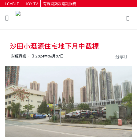
i-CABLE
HOY TV
有線寬頻及電訊服務
返回
沙田小瀝源住宅地下月中截標
按輸入鍵開始搜尋
財經資訊
2024年06月07日
分享