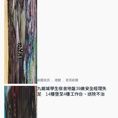
新聞資訊
港聞
首頁新聞
九龍城學生宿舍地盤39歲安全經理失
足 14樓墮至4樓工作台、送院不治