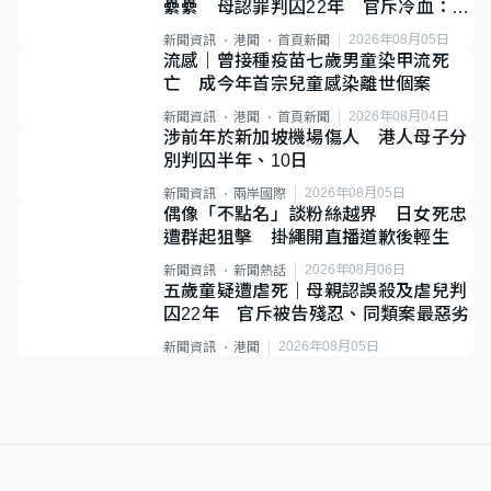
纍纍 母認罪判囚22年 官斥冷血：同
類案最惡劣
2026年08月05日
新聞資訊
港聞
首頁新聞
流感｜曾接種疫苗七歲男童染甲流死
亡 成今年首宗兒童感染離世個案
2026年08月04日
新聞資訊
港聞
首頁新聞
涉前年於新加坡機場傷人 港人母子分
別判囚半年、10日
2026年08月05日
新聞資訊
兩岸國際
偶像「不點名」談粉絲越界 日女死忠
遭群起狙擊 掛繩開直播道歉後輕生
2026年08月06日
新聞資訊
新聞熱話
五歲童疑遭虐死｜母親認誤殺及虐兒判
囚22年 官斥被告殘忍、同類案最惡劣
2026年08月05日
新聞資訊
港聞