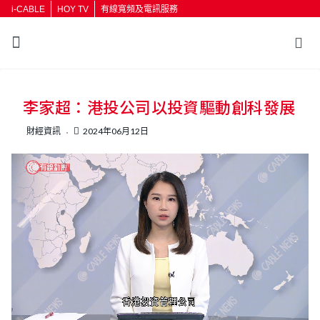
i-CABLE
HOY TV
有線寬頻及電訊服務
返回
李家超：港投公司以投資驅動創科發展
按輸入鍵開始搜尋
財經資訊
2024年06月12日
L
U
o