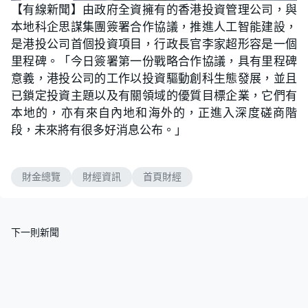
n
【有線新聞】由政府全資擁有的香港投資管理公司，與
a
m
d
u
本地科企思謀集團簽署合作協議，推進人工智能建設，
e
t
d
e
:
是港投公司首個投資項目，行政長官李家超形容是一個
1
3
里程碑。「今日簽署第一份戰略合作協議，具有里程碑
.
3
意義，港投公司的工作以投資驅動創科生態發展，並且
3
%
已鎖定投資主題以及有關領域的優質目標企業，它們有
本地的，亦有來自內地和海外的，正進入深度磋商階
段，未來將有很多好消息公布。」
財金總覽
財經資訊
首頁財經
下一則新聞