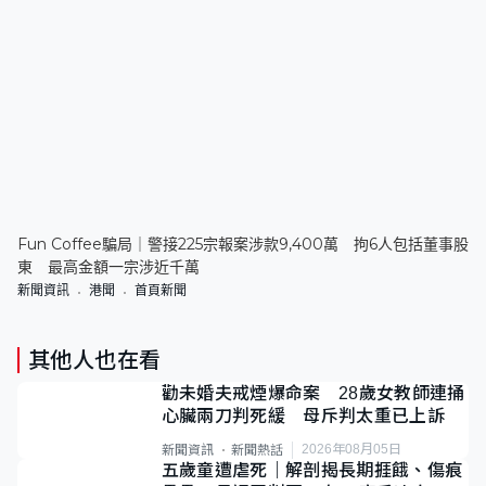
Fun Coffee騙局｜警接225宗報案涉款9,400萬 拘6人包括董事股
東 最高金額一宗涉近千萬
新聞資訊
港聞
首頁新聞
其他人也在看
勸未婚夫戒煙爆命案 28歲女教師連捅
心臟兩刀判死緩 母斥判太重已上訴
2026年08月05日
新聞資訊
新聞熱話
五歲童遭虐死｜解剖揭長期捱餓、傷痕