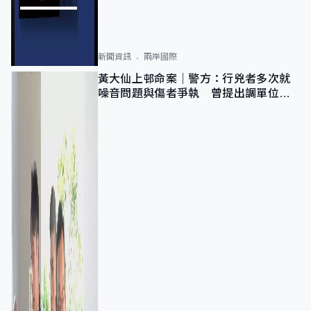
新聞資訊
兩岸國際
黃大仙上邨命案｜警方：行兇者多次就
噪音問題與傷者爭執 曾提出調單位已
獲批