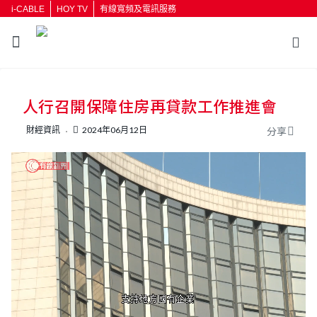
i-CABLE
HOY TV
有線寬頻及電訊服務
返回
人行召開保障住房再貸款工作推進會
按輸入鍵開始搜尋
財經資訊
2024年06月12日
分享
L
U
o