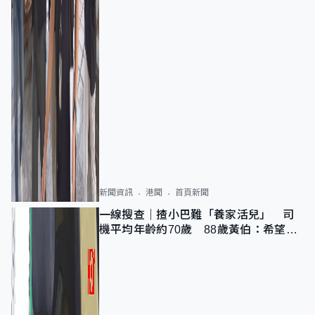
新聞資訊
港聞
首頁新聞
一線搜查｜揸小巴難「養家活兒」 司
機平均年齡約70歲 88歲黃伯：希望一
直揸落去