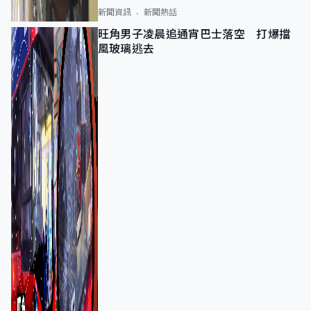
新聞資訊
新聞熱話
旺角男子凌晨追通宵巴士落空 打爆擋
風玻璃逃去