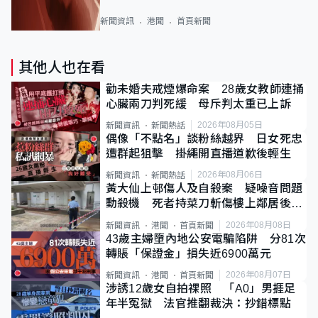
新聞資訊
港聞
首頁新聞
其他人也在看
勸未婚夫戒煙爆命案 28歲女教師連捅
心臟兩刀判死緩 母斥判太重已上訴
2026年08月05日
新聞資訊
新聞熱話
偶像「不點名」談粉絲越界 日女死忠
遭群起狙擊 掛繩開直播道歉後輕生
2026年08月06日
新聞資訊
新聞熱話
黃大仙上邨傷人及自殺案 疑噪音問題
動殺機 死者持菜刀斬傷樓上鄰居後墮
斃
2026年08月08日
新聞資訊
港聞
首頁新聞
43歲主婦墮內地公安電騙陷阱 分81次
轉賬「保證金」損失近6900萬元
2026年08月07日
新聞資訊
港聞
首頁新聞
涉誘12歲女自拍祼照 「A0」男捱足
年半冤獄 法官推翻裁決：抄錯標點