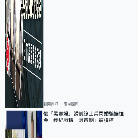
新聞資訊
兩岸國際
俄「黑寡婦」誘前線士兵閃婚騙撫恤
金 經紀戲稱「賺首期」被檢控