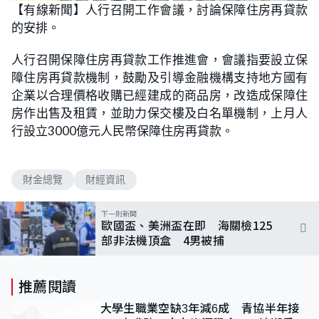
n
【有線新聞】人行召開工作會議，討論保障住房再貸款
a
m
d
u
的安排。
e
t
d
e
:
8
人行召開保障住房再貸款工作推進會，會議指要設立保
8
.
障住房再貸款機制，鼓勵及引導金融機構支持地方國有
2
4
企業以合理價格收購已經建成的商品房，改造成保障住
%
房作出售及租賃，並助力保交樓及白名單機制，上月人
行設立3000億元人民幣保障住房再貸款。
財金總覽
財經資訊
下一則新聞
歐國盃、美洲盃在即 海關檢125
部非法機頂盒 4男被捕
推薦閱讀
大學生職業空缺3年減6成 青協半年接