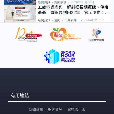
2026年08月06日
新聞資訊
新聞熱話
五歲童遭虐死｜解剖揭長期捱餓、傷痕
纍纍 母認罪判囚22年 官斥冷血：同
類案最惡劣
2026年08月05日
新聞資訊
港聞
首頁新聞
有用連結
新聞資訊
財經資訊
電視節目表