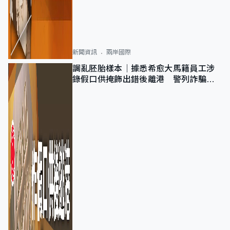
新聞資訊
兩岸國際
調亂胚胎樣本｜據悉希愈大馬籍員工涉
錄假口供掩飾出錯後離港 警列詐騙
正通緝在逃人士