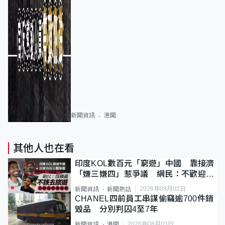
新聞資訊
港聞
其他人也在看
印度KOL數百元「窮遊」中國 靠接濟
「嫌三嫌四」惹爭議 網民：不歡迎劣
質旅客
2026年08月02日
新聞資訊
新聞熱話
CHANEL四前員工串謀偷竊逾700件銷
毀品 分別判囚4至7年
2026年08月03日
新聞資訊
港聞