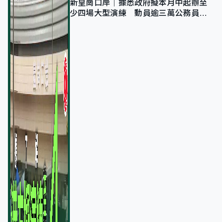
新皇崗口岸｜據悉政府擬本月中起辦至
少四場大型演練 動員逾三萬公務員人
次測試