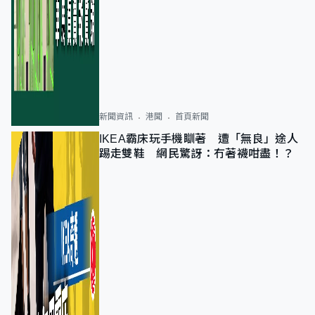
新聞資訊
港聞
首頁新聞
IKEA霸床玩手機瞓著 遭「無良」途人
踢走雙鞋 網民驚訝：冇著襪咁盡！？