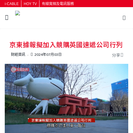
i-CABLE
HOY TV
有線寬頻及電訊服務
返回
京東據報擬加入競購英國速遞公司行列
按輸入鍵開始搜尋
財經資訊
2024年07月03日
分享
L
U
o