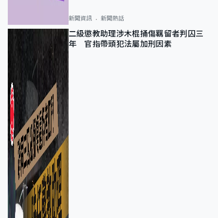
新聞資訊
新聞熱話
二級懲教助理涉木棍捅傷羈留者判囚三
年 官指帶頭犯法屬加刑因素