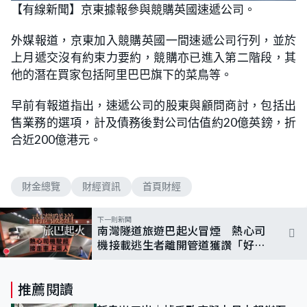
n
【有線新聞】京東據報參與競購英國速遞公司。
a
m
d
u
e
t
d
e
外媒報道，京東加入競購英國一間速遞公司行列，並於
:
7
上月遞交沒有約束力要約，競購亦已進入第二階段，其
7
.
他的潛在買家包括阿里巴巴旗下的菜鳥等。
1
4
%
早前有報道指出，速遞公司的股東與顧問商討，包括出
售業務的選項，計及債務後對公司估值約20億英鎊，折
合近200億港元。
財金總覽
財經資訊
首頁財經
下一則新聞
南灣隧道旅遊巴起火冒煙 熱心司
機接載逃生者離開管道獲讚「好人
好事」
推薦閱讀