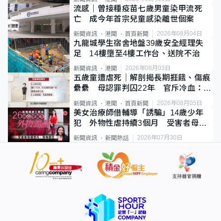
流感｜曾接種疫苗七歲男童染甲流死
亡 成今年首宗兒童感染離世個案
2026年08月04日
新聞資訊
港聞
首頁新聞
九龍城學生宿舍地盤39歲安全經理失
足 14樓墮至4樓工作台、送院不治
2026年08月03日
新聞資訊
港聞
五歲童遭虐死｜解剖揭長期捱餓、傷痕
纍纍 母認罪判囚22年 官斥冷血：同
類案最惡劣
2026年08月05日
新聞資訊
港聞
首頁新聞
美女治療師借輔導「誘騙」14歲少年
犯 外物性虐持續3個月 受害者母：
要保護其他人
2026年07月30日
新聞資訊
新聞熱話