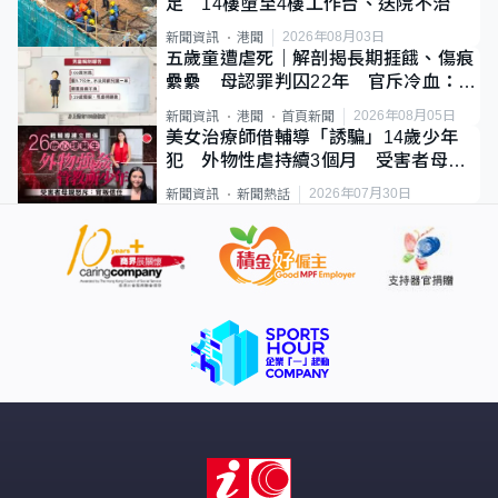
足 14樓墮至4樓工作台、送院不治
2026年08月03日
新聞資訊
港聞
五歲童遭虐死｜解剖揭長期捱餓、傷痕
纍纍 母認罪判囚22年 官斥冷血：同
類案最惡劣
2026年08月05日
新聞資訊
港聞
首頁新聞
美女治療師借輔導「誘騙」14歲少年
犯 外物性虐持續3個月 受害者母：
要保護其他人
2026年07月30日
新聞資訊
新聞熱話