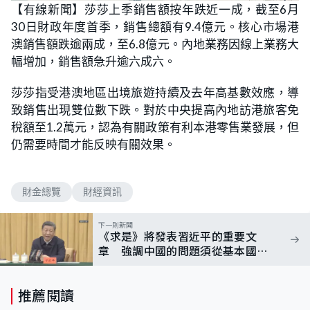
n
【有線新聞】莎莎上季銷售額按年跌近一成，截至6月
a
m
d
u
30日財政年度首季，銷售總額有9.4億元。核心市場港
e
t
d
e
:
澳銷售額跌逾兩成，至6.8億元。內地業務因線上業務大
7
3
幅增加，銷售額急升逾六成六。
.
1
7
莎莎指受港澳地區出境旅遊持續及去年高基數效應，導
%
致銷售出現雙位數下跌。對於中央提高內地訪港旅客免
稅額至1.2萬元，認為有關政策有利本港零售業發展，但
仍需要時間才能反映有關效果。
財金總覽
財經資訊
下一則新聞
《求是》將發表習近平的重要文
章 強調中國的問題須從基本國情
出發 由中國人自己解答
推薦閱讀