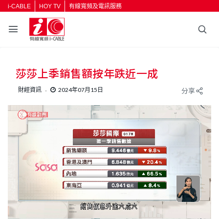
i-CABLE
HOY TV
有線寬頻及電訊服務
莎莎上季銷售額按年跌近一成
財經資訊
2024年07月15日
分享
L
U
o