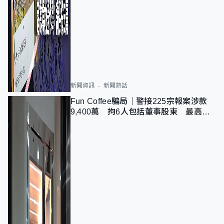
新聞資訊
新聞熱話
Fun Coffee騙局｜警接225宗報案涉款
9,400萬 拘6人包括董事股東 最高金
額一宗涉近千萬