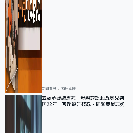
新聞資訊
兩岸國際
五歲童疑遭虐死｜母親認誤殺及虐兒判
囚22年 官斥被告殘忍、同類案最惡劣