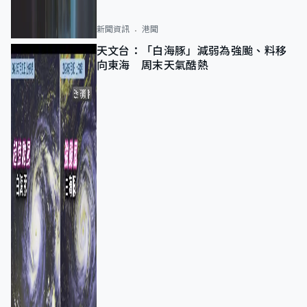
新聞資訊
港聞
天文台：「白海豚」減弱為強颱、料移
向東海 周末天氣酷熱