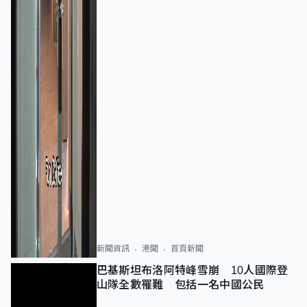
新聞資訊
港聞
首頁新聞
巴基斯坦布洛阿特峰雪崩 10人國際登
山隊全數罹難 包括一名中國公民