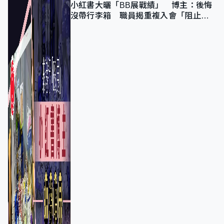
小紅書大曬「BB展戰績」 博主：後悔
沒帶行李箱 職員揭重複入會「阻止唔
到」