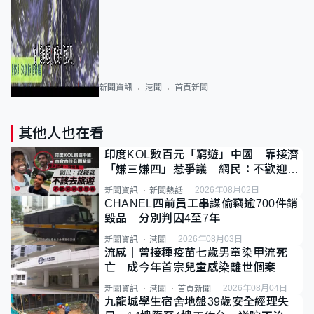
新聞資訊
港聞
首頁新聞
其他人也在看
印度KOL數百元「窮遊」中國 靠接濟
「嫌三嫌四」惹爭議 網民：不歡迎劣
質旅客
2026年08月02日
新聞資訊
新聞熱話
CHANEL四前員工串謀偷竊逾700件銷
毀品 分別判囚4至7年
2026年08月03日
新聞資訊
港聞
流感｜曾接種疫苗七歲男童染甲流死
亡 成今年首宗兒童感染離世個案
2026年08月04日
新聞資訊
港聞
首頁新聞
九龍城學生宿舍地盤39歲安全經理失