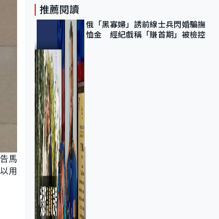
推薦閱讀
俄「黑寡婦」誘前線士兵閃婚騙撫
恤金 經紀戲稱「賺首期」被檢控
控告馬
可以用