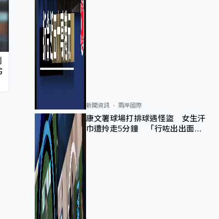
判
劣
新聞資訊
兩岸國際
康文署球場打排球遇怪盜 女生汗
巾遭拎走5分鐘 「行咗出出面唔
知做乜」