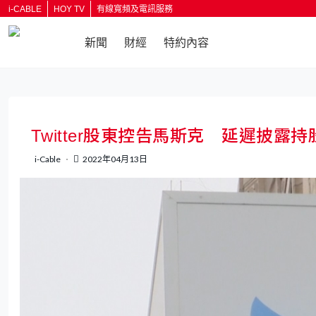
i-CABLE
HOY TV
有線寬頻及電訊服務
新聞
財經
特約內容
Twitter股東控告馬斯克 延遲披露持
i-Cable
2022年04月13日