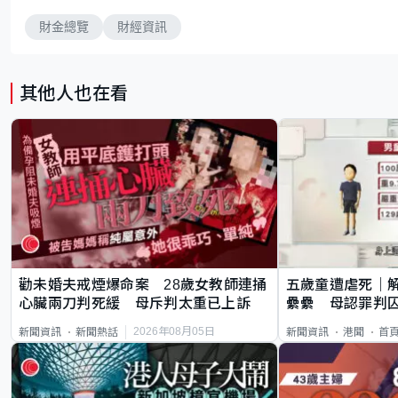
財金總覽
財經資訊
其他人也在看
勸未婚夫戒煙爆命案 28歲女教師連捅
五歲童遭虐死｜
心臟兩刀判死緩 母斥判太重已上訴
纍纍 母認罪判囚
類案最惡劣
2026年08月05日
新聞資訊
新聞熱話
新聞資訊
港聞
首