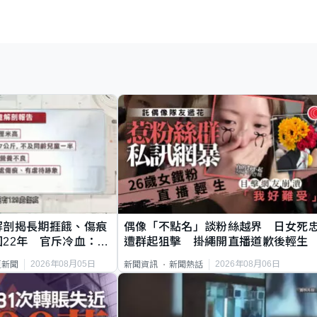
解剖揭長期捱餓、傷痕
偶像「不點名」談粉絲越界 日女死
22年 官斥冷血：同
遭群起狙擊 掛繩開直播道歉後輕生
2026年08月05日
2026年08月06日
頁新聞
新聞資訊
新聞熱話