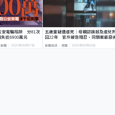
公安電騙陷阱 分81次
五歲童疑遭虐死｜母親認誤殺及虐兒
失近6900萬元
囚22年 官斥被告殘忍、同類案最惡
2026年08月07日
2026年08月05日
頁新聞
新聞資訊
港聞