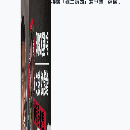
接濟「嫌三嫌四」惹爭議 網民：
不歡迎劣質旅客