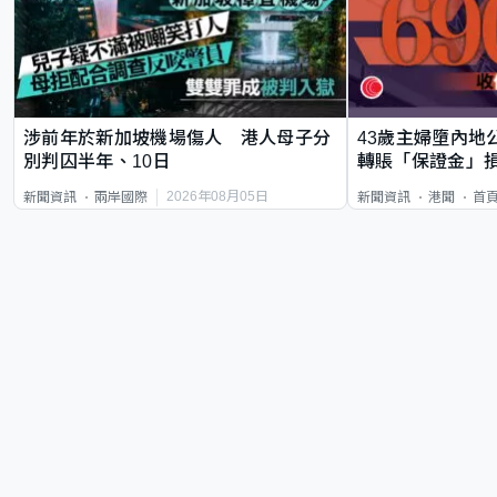
涉前年於新加坡機場傷人 港人母子分
43歲主婦墮內地
別判囚半年、10日
轉賬「保證金」損
2026年08月05日
新聞資訊
兩岸國際
新聞資訊
港聞
首