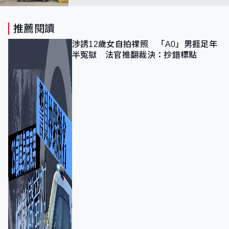
推薦閱讀
涉誘12歲女自拍祼照 「A0」男捱足年
半冤獄 法官推翻裁決：抄錯標點