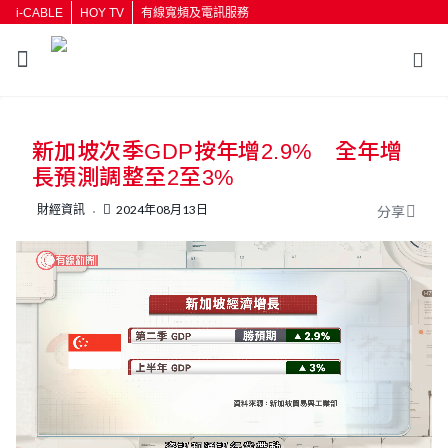
i-CABLE
HOY TV
有線寬頻及電訊服務
返回
新加坡次季GDP按年增2.9% 全年增
按輸入鍵開始搜尋
長預測調整至2至3%
財經資訊
2024年08月13日
分享