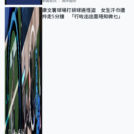
新聞資訊
兩岸國際
康文署球場打排球遇怪盜 女生汗巾遭
拎走5分鐘 「行咗出出面唔知做乜」