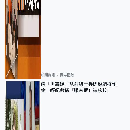
新聞資訊
兩岸國際
俄「黑寡婦」誘前線士兵閃婚騙撫恤
金 經紀戲稱「賺首期」被檢控