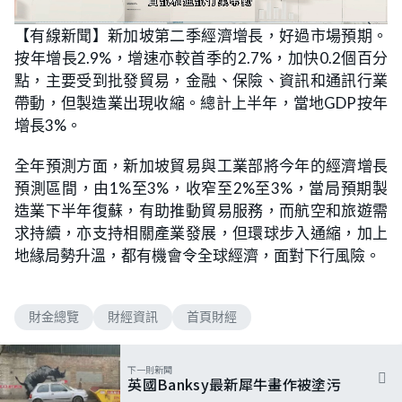
L
U
o
n
【有線新聞】新加坡第二季經濟增長，好過市場預期。
a
m
d
u
按年增長2.9%，增速亦較首季的2.7%，加快0.2個百分
e
t
d
e
:
點，主要受到批發貿易，金融、保險、資訊和通訊行業
5
8
帶動，但製造業出現收縮。總計上半年，當地GDP按年
.
9
增長3%。
3
%
全年預測方面，新加坡貿易與工業部將今年的經濟增長
預測區間，由1%至3%，收窄至2%至3%，當局預期製
造業下半年復蘇，有助推動貿易服務，而航空和旅遊需
求持續，亦支持相關產業發展，但環球步入通縮，加上
地緣局勢升溫，都有機會令全球經濟，面對下行風險。
財金總覽
財經資訊
首頁財經
下一則新聞
英國Banksy最新犀牛畫作被塗污