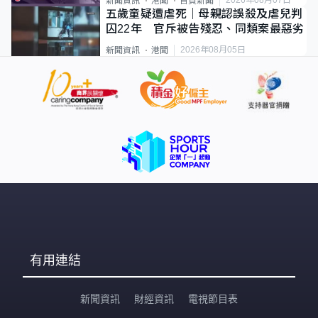
2026年08月07日
新聞資訊
港聞
首頁新聞
五歲童疑遭虐死｜母親認誤殺及虐兒判
囚22年 官斥被告殘忍、同類案最惡劣
2026年08月05日
新聞資訊
港聞
有用連結
新聞資訊
財經資訊
電視節目表