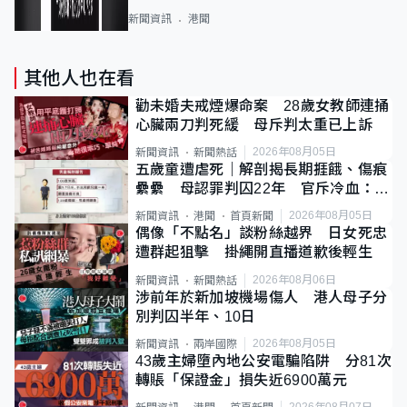
新聞資訊
港聞
其他人也在看
勸未婚夫戒煙爆命案 28歲女教師連捅
心臟兩刀判死緩 母斥判太重已上訴
2026年08月05日
新聞資訊
新聞熱話
五歲童遭虐死｜解剖揭長期捱餓、傷痕
纍纍 母認罪判囚22年 官斥冷血：同
類案最惡劣
2026年08月05日
新聞資訊
港聞
首頁新聞
偶像「不點名」談粉絲越界 日女死忠
遭群起狙擊 掛繩開直播道歉後輕生
2026年08月06日
新聞資訊
新聞熱話
涉前年於新加坡機場傷人 港人母子分
別判囚半年、10日
2026年08月05日
新聞資訊
兩岸國際
43歲主婦墮內地公安電騙陷阱 分81次
轉賬「保證金」損失近6900萬元