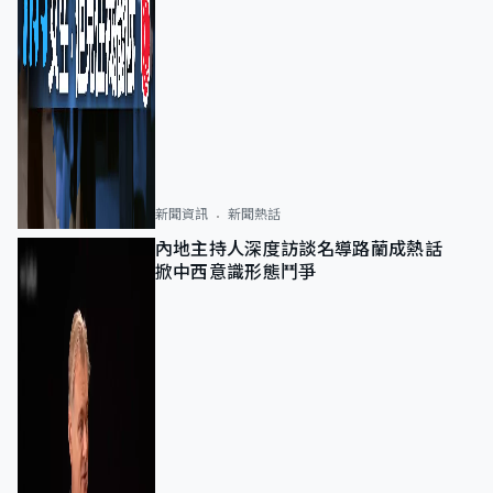
新聞資訊
新聞熱話
內地主持人深度訪談名導路蘭成熱話
掀中西意識形態鬥爭