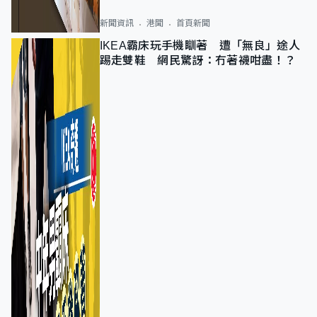
新聞資訊
港聞
首頁新聞
IKEA霸床玩手機瞓著 遭「無良」途人
踢走雙鞋 網民驚訝：冇著襪咁盡！？