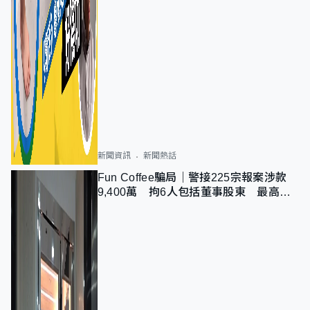
新聞資訊
新聞熱話
Fun Coffee騙局｜警接225宗報案涉款
9,400萬 拘6人包括董事股東 最高金
額一宗涉近千萬