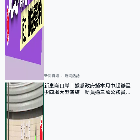
新聞資訊
新聞熱話
新皇崗口岸｜據悉政府擬本月中起辦至
少四場大型演練 動員逾三萬公務員人
次測試