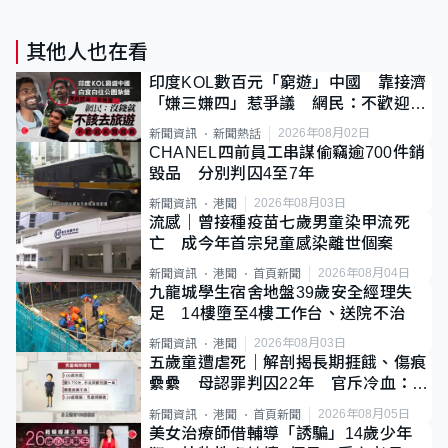
其他人也在看
印度KOL數百元「窮遊」中國 靠接濟
「嫌三嫌四」惹爭議 網民：不歡迎劣
質旅客
2026年08月02日
新聞資訊
新聞熱話
CHANEL四前員工串謀偷竊逾700件銷
毀品 分別判囚4至7年
2026年08月03日
新聞資訊
港聞
流感｜曾接種疫苗七歲男童染甲流死
亡 成今年首宗兒童感染離世個案
2026年08月04日
新聞資訊
港聞
首頁新聞
九龍城學生宿舍地盤39歲安全經理失
足 14樓墮至4樓工作台、送院不治
2026年08月03日
新聞資訊
港聞
五歲童遭虐死｜解剖揭長期捱餓、傷痕
纍纍 母認罪判囚22年 官斥冷血：同
類案最惡劣
2026年08月05日
新聞資訊
港聞
首頁新聞
美女治療師借輔導「誘騙」14歲少年