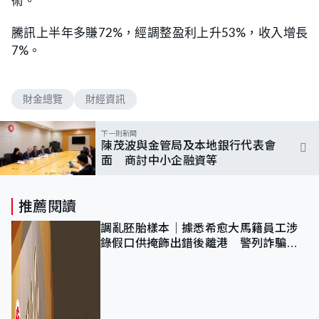
術。
騰訊上半年多賺72%，經調整盈利上升53%，收入增長
7%。
財金總覽
財經資訊
下一則新聞
陳茂波與金管局及本地銀行代表會
面 商討中小企融資等
推薦閱讀
調亂胚胎樣本｜據悉希愈大馬籍員工涉
錄假口供掩飾出錯後離港 警列詐騙
正通緝在逃人士