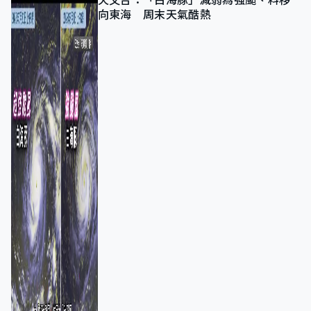
天文台：「白海豚」減弱為強颱、料移
向東海 周末天氣酷熱