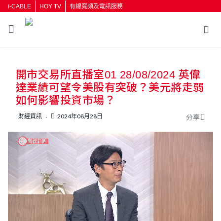
i-CABLE
HOY TV
有線寬頻及電訊服務
返回
開市交易所直播室01 28/08/2024 英偉
按輸入鍵開始搜尋
達業績可望令美股有突破？美元將走弱
如何影響投資市場？
財經資訊
2024年08月28日
分享