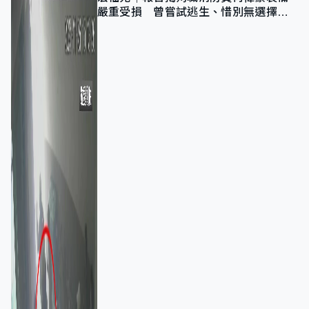
嚴重受損 曾嘗試逃生、惜別無選擇下
棄裝備墮樓