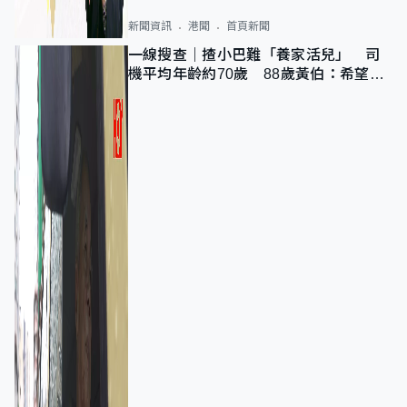
新聞資訊
港聞
首頁新聞
一線搜查｜揸小巴難「養家活兒」 司
機平均年齡約70歲 88歲黃伯：希望一
直揸落去