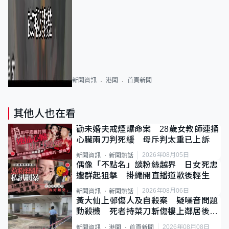
新聞資訊
港聞
首頁新聞
其他人也在看
勸未婚夫戒煙爆命案 28歲女教師連捅
心臟兩刀判死緩 母斥判太重已上訴
2026年08月05日
新聞資訊
新聞熱話
偶像「不點名」談粉絲越界 日女死忠
遭群起狙擊 掛繩開直播道歉後輕生
2026年08月06日
新聞資訊
新聞熱話
黃大仙上邨傷人及自殺案 疑噪音問題
動殺機 死者持菜刀斬傷樓上鄰居後墮
斃
2026年08月08日
新聞資訊
港聞
首頁新聞