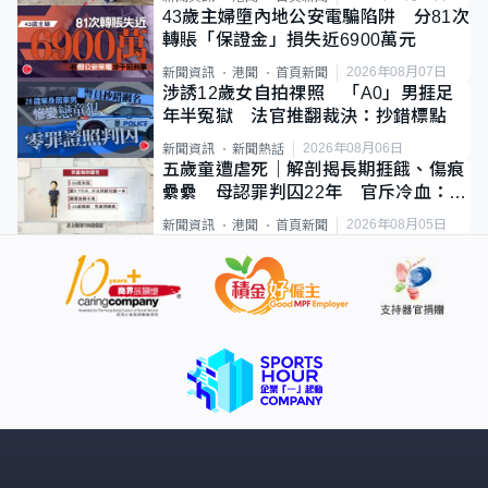
43歲主婦墮內地公安電騙陷阱 分81次
轉賬「保證金」損失近6900萬元
2026年08月07日
新聞資訊
港聞
首頁新聞
涉誘12歲女自拍祼照 「A0」男捱足
年半冤獄 法官推翻裁決：抄錯標點
2026年08月06日
新聞資訊
新聞熱話
五歲童遭虐死｜解剖揭長期捱餓、傷痕
纍纍 母認罪判囚22年 官斥冷血：同
類案最惡劣
2026年08月05日
新聞資訊
港聞
首頁新聞