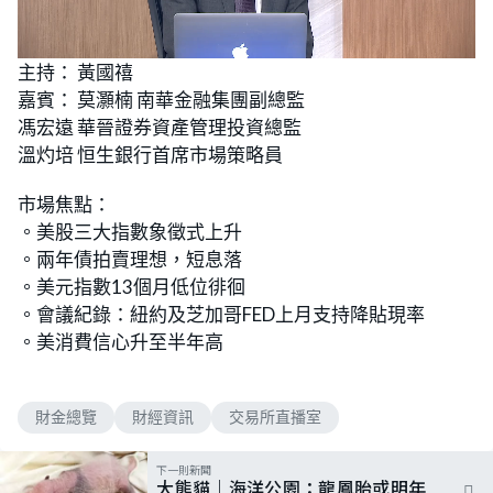
L
U
o
n
主持： 黃國禧
a
m
d
u
嘉賓： 莫灝楠 南華金融集團副總監
e
t
d
e
:
馮宏遠 華晉證券資產管理投資總監
2
.
溫灼培 恒生銀行首席市場策略員
2
3
%
市場焦點：
。美股三大指數象徵式上升
。兩年債拍賣理想，短息落
。美元指數13個月低位徘徊
。會議紀錄：紐約及芝加哥FED上月支持降貼現率
。美消費信心升至半年高
財金總覽
財經資訊
交易所直播室
下一則新聞
大熊貓｜海洋公園：龍鳳胎或明年