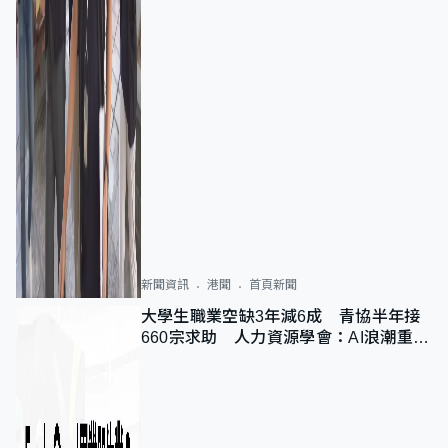
新聞資訊
港聞
首頁新聞
大學生職業空缺3年減6成 青協半年接
660宗求助 人力資源學會：AI浪潮重整
職位需求