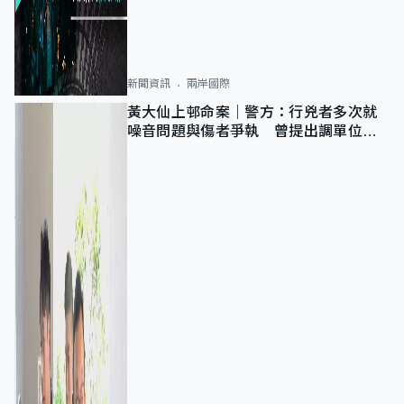
新聞資訊
兩岸國際
黃大仙上邨命案｜警方：行兇者多次就
噪音問題與傷者爭執 曾提出調單位已
獲批