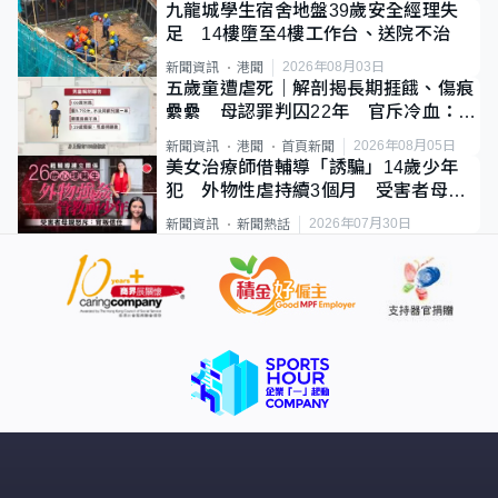
九龍城學生宿舍地盤39歲安全經理失
足 14樓墮至4樓工作台、送院不治
2026年08月03日
新聞資訊
港聞
五歲童遭虐死｜解剖揭長期捱餓、傷痕
纍纍 母認罪判囚22年 官斥冷血：同
類案最惡劣
2026年08月05日
新聞資訊
港聞
首頁新聞
美女治療師借輔導「誘騙」14歲少年
犯 外物性虐持續3個月 受害者母：
要保護其他人
2026年07月30日
新聞資訊
新聞熱話