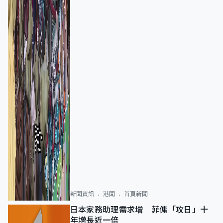
新聞資訊
港聞
首頁新聞
日本家務助理需求增 菲傭「攻日」十
年增長近一倍