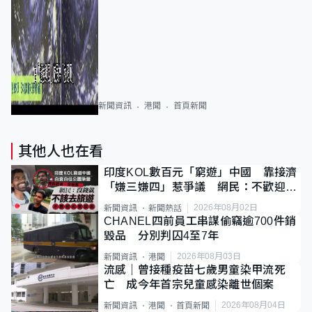
新聞資訊
港聞
首頁新聞
其他人也在看
印度KOL數百元「窮遊」中國 靠接濟
「嫌三嫌四」惹爭議 網民：不歡迎劣
質旅客
2026年08月02日
新聞資訊
新聞熱話
CHANEL四前員工串謀偷竊逾700件銷
毀品 分別判囚4至7年
2026年08月03日
新聞資訊
港聞
流感｜曾接種疫苗七歲男童染甲流死
亡 成今年首宗兒童感染離世個案
2026年08月04日
新聞資訊
港聞
首頁新聞