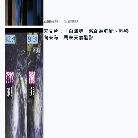
新聞資訊
新聞熱話
天文台：「白海豚」減弱為強颱、料移
向東海 周末天氣酷熱