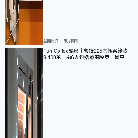
新聞資訊
兩岸國際
Fun Coffee騙局｜警接225宗報案涉款
9,400萬 拘6人包括董事股東 最高金
額一宗涉近千萬