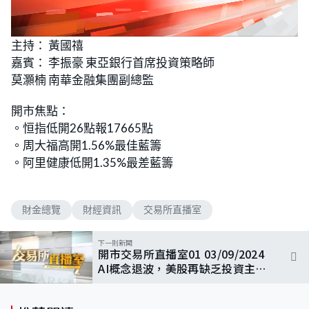
L
U
o
n
主持： 黃國禧
a
m
d
u
嘉賓： 李振豪 東亞銀行首席投資策略師
e
t
d
e
:
莫灝楠 南華金融集團副總監
2
.
0
開市焦點：
5
%
。恒指低開26點報17665點
。周大福高開1.56%最佳藍籌
。阿里健康低開1.35%最差藍籌
財金總覽
財經資訊
交易所直播室
下一則新聞
開市交易所直播室01 03/09/2024
AI概念退波，美股再缺乏投資主
題？