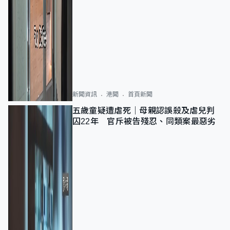
新聞資訊
港聞
首頁新聞
五歲童疑遭虐死｜母親認誤殺及虐兒判
囚22年 官斥被告殘忍、同類案最惡劣