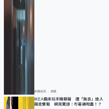
新聞資訊
港聞
IKEA霸床玩手機瞓著 遭「無良」途人
踢走雙鞋 網民驚訝：冇著襪咁盡！？