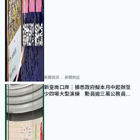
新聞資訊
新聞熱話
新皇崗口岸｜據悉政府擬本月中起辦至
少四場大型演練 動員逾三萬公務員人
次測試