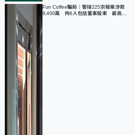
Fun Coffee騙局｜警接225宗報案涉款
9,400萬 拘6人包括董事股東 最高金
額一宗涉近千萬