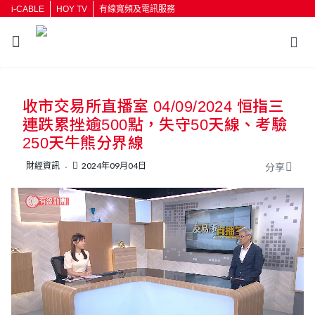
i-CABLE
HOY TV
有線寬頻及電訊服務
返回
收市交易所直播室 04/09/2024 恒指三
按輸入鍵開始搜尋
連跌累挫逾500點，失守50天線、考驗
250天牛熊分界線
財經資訊
2024年09月04日
分享