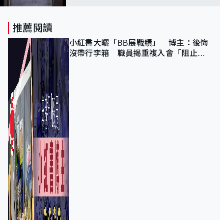
推薦閱讀
小紅書大曬「BB展戰績」 博主：後悔
沒帶行李箱 職員揭重複入會「阻止唔
到」