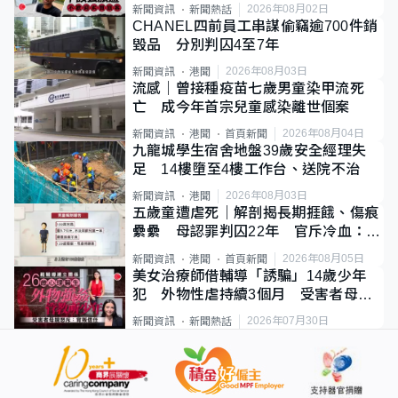
質旅客
2026年08月02日
新聞資訊
新聞熱話
CHANEL四前員工串謀偷竊逾700件銷
毀品 分別判囚4至7年
2026年08月03日
新聞資訊
港聞
流感｜曾接種疫苗七歲男童染甲流死
亡 成今年首宗兒童感染離世個案
2026年08月04日
新聞資訊
港聞
首頁新聞
九龍城學生宿舍地盤39歲安全經理失
足 14樓墮至4樓工作台、送院不治
2026年08月03日
新聞資訊
港聞
五歲童遭虐死｜解剖揭長期捱餓、傷痕
纍纍 母認罪判囚22年 官斥冷血：同
類案最惡劣
2026年08月05日
新聞資訊
港聞
首頁新聞
美女治療師借輔導「誘騙」14歲少年
犯 外物性虐持續3個月 受害者母：
要保護其他人
2026年07月30日
新聞資訊
新聞熱話