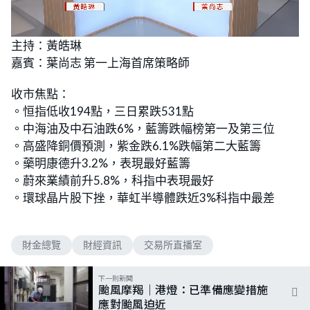
L
U
o
n
主持：黃皓琳
a
m
d
u
嘉賓：葉尚志 第一上海首席策略師
e
t
d
e
:
2
收市焦點：
.
0
。恒指低收194點，三日累跌531點
8
%
。中海油及中石油跌6%，藍籌跌幅榜第一及第三位
。高盛降銅價預測，紫金跌6.1%跌幅第二大藍籌
。藥明康德升3.2%，表現最好藍籌
。蔚來業績前升5.8%，科指中表現最好
。環球晶片股下挫，華虹半導體跌近3%科指中最差
財金總覽
財經資訊
交易所直播室
下一則新聞
颱風摩羯｜港燈：已準備應變措施
應對颱風迫近