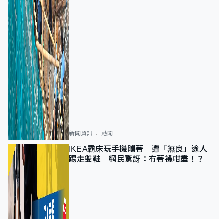
新聞資訊
港聞
IKEA霸床玩手機瞓著 遭「無良」途人
踢走雙鞋 網民驚訝：冇著襪咁盡！？