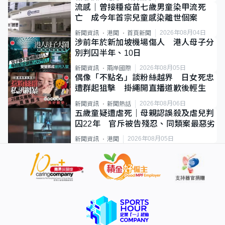
流感｜曾接種疫苗七歲男童染甲流死
亡 成今年首宗兒童感染離世個案
2026年08月04日
新聞資訊
港聞
首頁新聞
涉前年於新加坡機場傷人 港人母子分
別判囚半年、10日
2026年08月05日
新聞資訊
兩岸國際
偶像「不點名」談粉絲越界 日女死忠
遭群起狙擊 掛繩開直播道歉後輕生
2026年08月06日
新聞資訊
新聞熱話
五歲童疑遭虐死｜母親認誤殺及虐兒判
囚22年 官斥被告殘忍、同類案最惡劣
2026年08月05日
新聞資訊
港聞