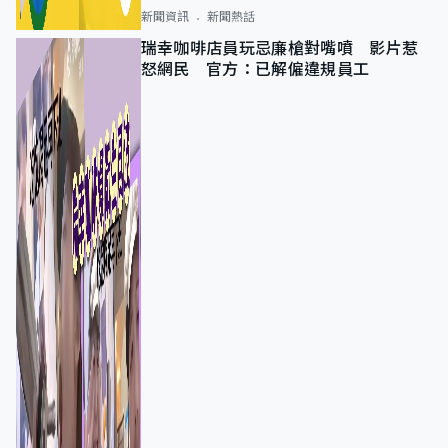
新聞資訊
新聞熱話
瑞幸咖啡店員玩忌廉槍對嘴噴 影片惹
怒網民 官方：已解僱違規員工