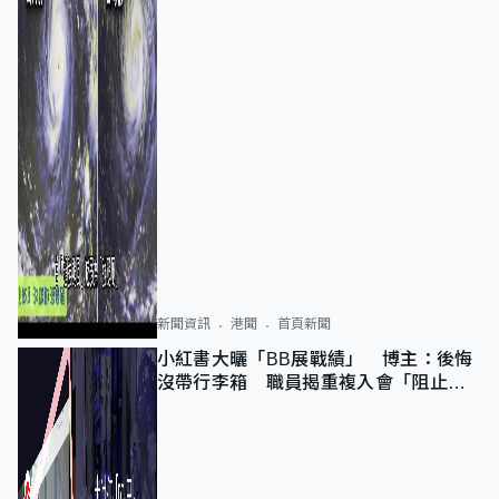
新聞資訊
港聞
首頁新聞
小紅書大曬「BB展戰績」 博主：後悔
沒帶行李箱 職員揭重複入會「阻止唔
到」