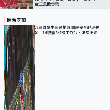
金正恩致賀電
推薦閱讀
九龍城學生宿舍地盤39歲安全經理失
足 14樓墮至4樓工作台、送院不治