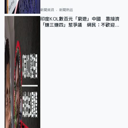
新聞資訊
新聞熱話
印度KOL數百元「窮遊」中國 靠接濟
「嫌三嫌四」惹爭議 網民：不歡迎劣
質旅客