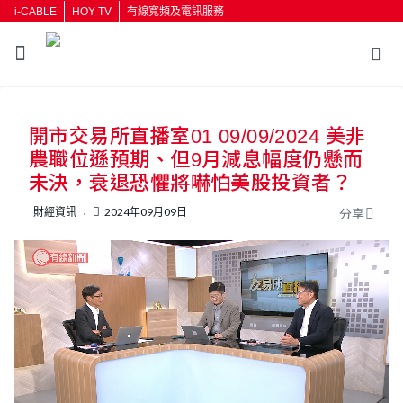
i-CABLE
HOY TV
有線寬頻及電訊服務
返回
開市交易所直播室01 09/09/2024 美非
按輸入鍵開始搜尋
農職位遜預期、但9月減息幅度仍懸而
未決，衰退恐懼將嚇怕美股投資者？
財經資訊
2024年09月09日
分享