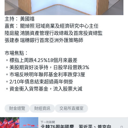
L
U
o
n
主持： 黃國禧
a
m
d
u
嘉賓： 關焯照 冠域商業及經濟研究中心主任
e
t
d
e
:
陸庭龍 鴻鵠資產管理行政總裁及首席投資總監
2
.
張建泰 瑞穗銀行首席亞洲外匯策略師
2
5
%
市場焦點：
。標指上周跌4.25%18個月來最差
。美股期貨好淡爭持，日股早段曾跌3%
。市場反映明年聯邦基金利率跌穿3厘
。2/10年債息結束超過兩年倒掛
。資金衝入貨幣基金，流入股票大減
財金總覽
財經資訊
交易所直播室
下一則新聞
北韓76周年國慶 習近平、普京向