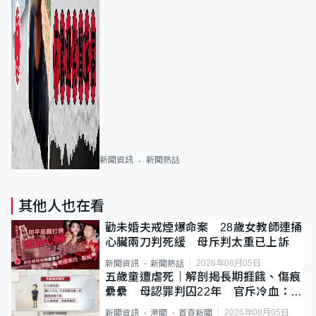
新聞資訊
新聞熱話
其他人也在看
勸未婚夫戒煙爆命案 28歲女教師連捅
心臟兩刀判死緩 母斥判太重已上訴
2026年08月05日
新聞資訊
新聞熱話
五歲童遭虐死｜解剖揭長期捱餓、傷痕
纍纍 母認罪判囚22年 官斥冷血：同
類案最惡劣
2026年08月05日
新聞資訊
港聞
首頁新聞