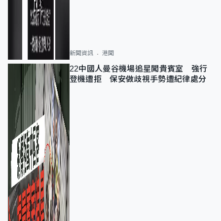
新聞資訊
港聞
22中國人曼谷機場追星闖貴賓室 強行
登機遭拒 保安做歧視手勢遭紀律處分