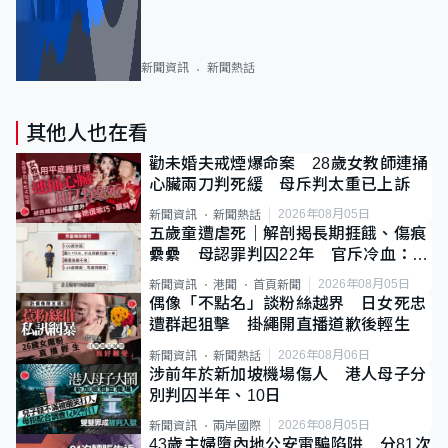
新聞資訊
新聞熱話
其他人也在看
勸未婚夫戒煙爆命案 28歲女教師連捅
心臟兩刀判死緩 母斥判太重已上訴
2026年08月05日
新聞資訊
新聞熱話
五歲童遭虐死｜解剖揭長期捱餓、傷痕
纍纍 母認罪判囚22年 官斥冷血：同
類案最惡劣
2026年08月05日
新聞資訊
港聞
首頁新聞
偶像「不點名」談粉絲越界 日女死忠
遭群起狙擊 掛繩開直播道歉後輕生
2026年08月06日
新聞資訊
新聞熱話
涉前年於新加坡機場傷人 港人母子分
別判囚半年、10日
2026年08月05日
新聞資訊
兩岸國際
43歲主婦墮內地公安電騙陷阱 分81次