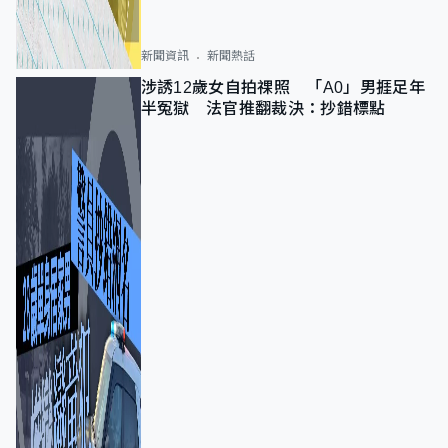
新聞資訊
新聞熱話
涉誘12歲女自拍祼照 「A0」男捱足年
半冤獄 法官推翻裁決：抄錯標點