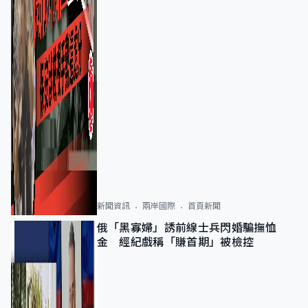
新聞資訊
兩岸國際
首頁新聞
俄「黑寡婦」誘前線士兵閃婚騙撫恤
金 經紀戲稱「賺首期」被檢控