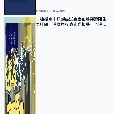
新聞資訊
兩岸國際
一線搜查｜連鎖店試身室布簾突遭陌生
男扯開 港女換衫險走光報警 全港分
店急換實體門