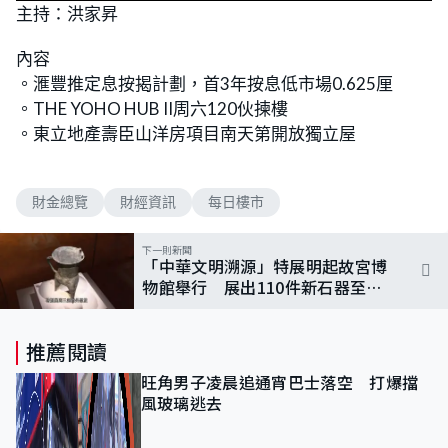
主持：洪家昇
內容
。滙豐推定息按揭計劃，首3年按息低市場0.625厘
。THE YOHO HUB II周六120伙揀樓
。東立地產壽臣山洋房項目南天第開放獨立屋
財金總覽
財經資訊
每日樓市
下一則新聞
「中華文明溯源」特展明起故宮博
物館舉行 展出110件新石器至夏
代文物
推薦閱讀
旺角男子凌晨追通宵巴士落空 打爆擋
風玻璃逃去