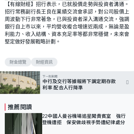
【有線財經】招行表示，已就股價走勢與投資者溝通。
招行常務副行長王良在業績交流會承認，對公司股價上
周波動下行非常著急，已與投資者深入溝通交流，強調
銀行自上市以來，平均營收複合增速近兩成，無論是盈
利能力、收入結構、資本充足率等都非常穩健，未來會
堅定做好發展戰略計劃。
財金總覽
財經資訊
下一則新聞
中行及交行等據報將下調定期存款
利率 配合人行降準
推薦閱讀
22中國人曼谷機場追星闖貴賓室 強行
登機遭拒 保安做歧視手勢遭紀律處分