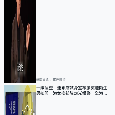
新聞資訊
兩岸國際
一線搜查｜連鎖店試身室布簾突遭陌生
男扯開 港女換衫險走光報警 全港分
店急換實體門