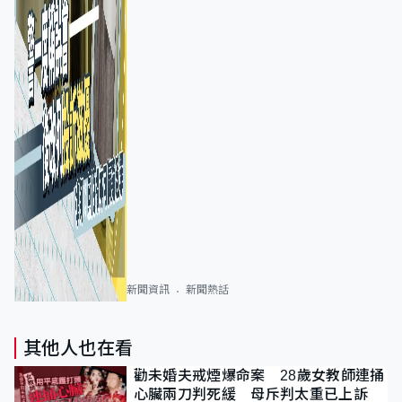
新聞資訊
新聞熱話
其他人也在看
勸未婚夫戒煙爆命案 28歲女教師連捅
心臟兩刀判死緩 母斥判太重已上訴