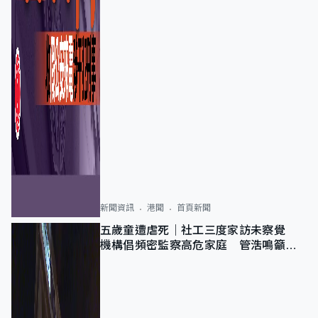
新聞資訊
港聞
首頁新聞
五歲童遭虐死｜社工三度家訪未察覺
機構倡頻密監察高危家庭 管浩鳴籲加
強跨部門協作