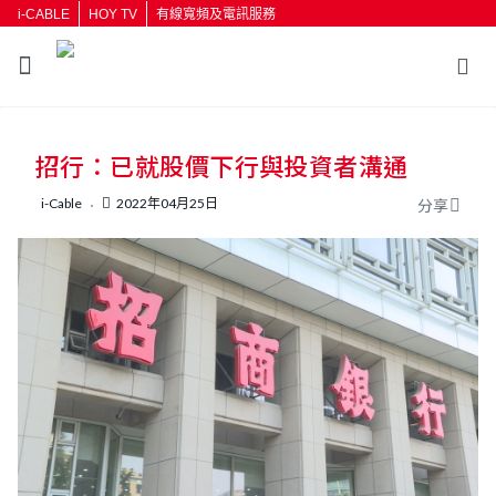
i-CABLE
HOY TV
有線寬頻及電訊服務
返回
招行：已就股價下行與投資者溝通
按輸入鍵開始搜尋
i-Cable
2022年04月25日
分享