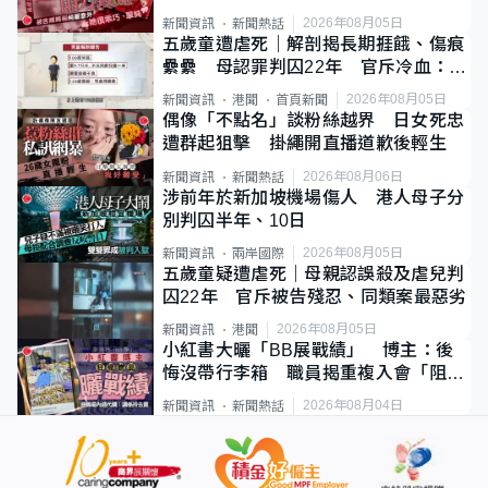
2026年08月05日
新聞資訊
新聞熱話
五歲童遭虐死｜解剖揭長期捱餓、傷痕
纍纍 母認罪判囚22年 官斥冷血：同
類案最惡劣
2026年08月05日
新聞資訊
港聞
首頁新聞
偶像「不點名」談粉絲越界 日女死忠
遭群起狙擊 掛繩開直播道歉後輕生
2026年08月06日
新聞資訊
新聞熱話
涉前年於新加坡機場傷人 港人母子分
別判囚半年、10日
2026年08月05日
新聞資訊
兩岸國際
五歲童疑遭虐死｜母親認誤殺及虐兒判
囚22年 官斥被告殘忍、同類案最惡劣
2026年08月05日
新聞資訊
港聞
小紅書大曬「BB展戰績」 博主：後
悔沒帶行李箱 職員揭重複入會「阻止
唔到」
2026年08月04日
新聞資訊
新聞熱話