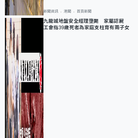
新聞資訊
港聞
首頁新聞
九龍城地盤安全經理墮斃 家屬認屍
工會指39歲死者為家庭支柱育有兩子女