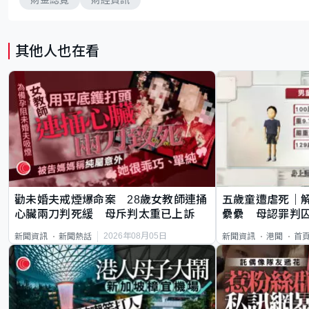
其他人也在看
勸未婚夫戒煙爆命案 28歲女教師連捅
五歲童遭虐死｜
心臟兩刀判死緩 母斥判太重已上訴
纍纍 母認罪判囚
類案最惡劣
2026年08月05日
新聞資訊
新聞熱話
新聞資訊
港聞
首