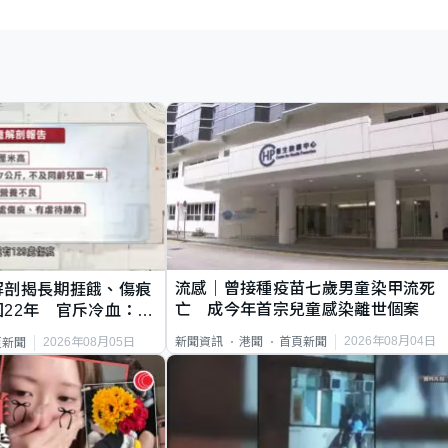
流感｜曾接種疫苗七歲男童染甲流死
解剖揭長期捱餓、傷痕
亡 成今年首宗兒童感染離世個案
22年 官斥冷血：同
2026年08月04日
新聞資訊
港聞
首頁新聞
2026年08月05日
頁新聞