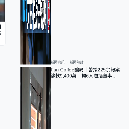
判
劣
新聞資訊
新聞熱話
Fun Coffee騙局｜警接225宗報案
涉款9,400萬 拘6人包括董事股
東 最高金額一宗涉近千萬