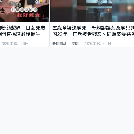
談粉絲越界 日女死忠
五歲童疑遭虐死｜母親認誤殺及虐兒
繩開直播道歉後輕生
囚22年 官斥被告殘忍、同類案最惡
2026年08月06日
2026年08月05日
新聞資訊
港聞