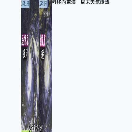
料移向東海 周末天氣酷熱