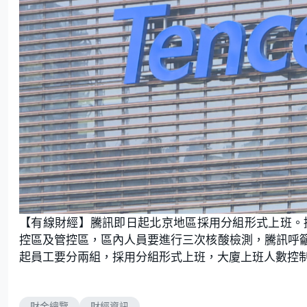
【有線財經】騰訊即日起北京地區採用分組形式上班。
控區及管控區，區內人員要進行三次核酸檢測，騰訊呼
起員工要分兩組，採用分組形式上班，大廈上班人數控制
財金總覽
財經資訊