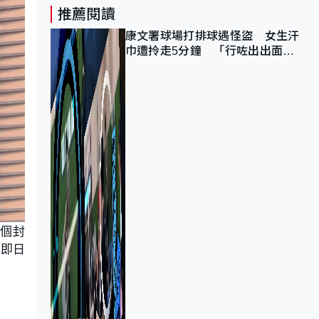
推薦閱讀
康文署球場打排球遇怪盜 女生汗
巾遭拎走5分鐘 「行咗出出面唔
知做乜」
4個封
指即日