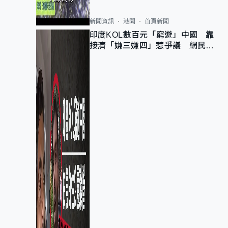
新聞資訊
港聞
首頁新聞
印度KOL數百元「窮遊」中國 靠
接濟「嫌三嫌四」惹爭議 網民：
不歡迎劣質旅客