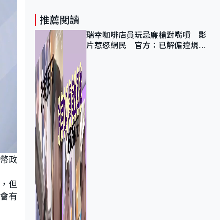
推薦閱讀
瑞幸咖啡店員玩忌廉槍對嘴噴 影
片惹怒網民 官方：已解僱違規員
工
貨幣政
道，但
，會有