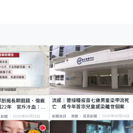
流感｜曾接種疫苗七歲男童染甲流死
解剖揭長期捱餓、傷痕
亡 成今年首宗兒童感染離世個案
22年 官斥冷血：同
2026年08月04日
新聞資訊
港聞
首頁新聞
2026年08月05日
頁新聞