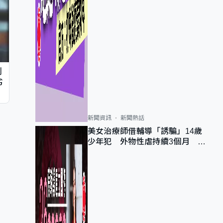
判
劣
新聞資訊
新聞熱話
美女治療師借輔導「誘騙」14歲
少年犯 外物性虐持續3個月 受
害者母：要保護其他人