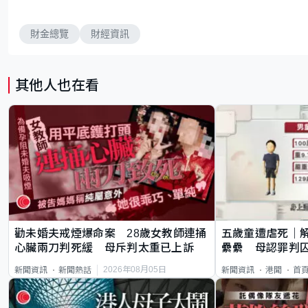
財金總覽
財經資訊
其他人也在看
勸未婚夫戒煙爆命案 28歲女教師連捅
五歲童遭虐死｜
心臟兩刀判死緩 母斥判太重已上訴
纍纍 母認罪判囚
類案最惡劣
2026年08月05日
新聞資訊
新聞熱話
新聞資訊
港聞
首