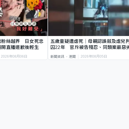
談粉絲越界 日女死忠
五歲童疑遭虐死｜母親認誤殺及虐兒
繩開直播道歉後輕生
囚22年 官斥被告殘忍、同類案最惡
2026年08月06日
2026年08月05日
新聞資訊
港聞