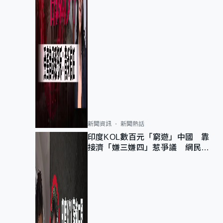
新聞資訊
新聞熱話
印度KOL數百元「窮遊」中國 靠
接濟「嫌三嫌四」惹爭議 網民：
不歡迎劣質旅客