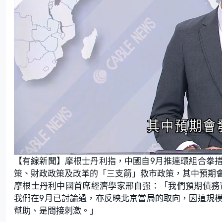
L
U
o
n
【有線新聞】摩根士丹利指，中國自9月推連環組合拳
a
m
d
u
e
t
策、財政政策及改革的「三支箭」救市政策，其中預期
d
e
:
摩根士丹利中國首席經濟學家邢自强：「我們預期債務
5
0
.
我們在9月已討論過，亦反映北京當局的取向，因這規
9
4
幫助、是間接刺激。」
%