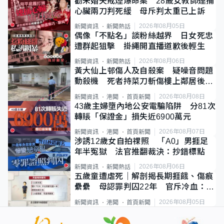
勸未婚夫戒煙爆命案 28歲女教師連捅
心臟兩刀判死緩 母斥判太重已上訴
2026年08月05日
新聞資訊
新聞熱話
偶像「不點名」談粉絲越界 日女死忠
遭群起狙擊 掛繩開直播道歉後輕生
2026年08月06日
新聞資訊
新聞熱話
黃大仙上邨傷人及自殺案 疑噪音問題
動殺機 死者持菜刀斬傷樓上鄰居後墮
斃
2026年08月08日
新聞資訊
港聞
首頁新聞
43歲主婦墮內地公安電騙陷阱 分81次
轉賬「保證金」損失近6900萬元
2026年08月07日
新聞資訊
港聞
首頁新聞
涉誘12歲女自拍祼照 「A0」男捱足
年半冤獄 法官推翻裁決：抄錯標點
2026年08月06日
新聞資訊
新聞熱話
五歲童遭虐死｜解剖揭長期捱餓、傷痕
纍纍 母認罪判囚22年 官斥冷血：同
類案最惡劣
2026年08月05日
新聞資訊
港聞
首頁新聞