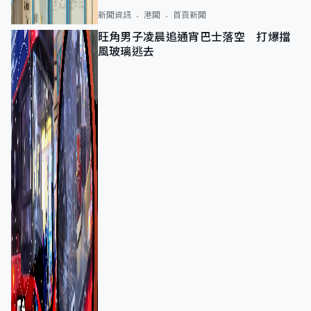
新聞資訊
港聞
首頁新聞
旺角男子凌晨追通宵巴士落空 打爆擋
風玻璃逃去