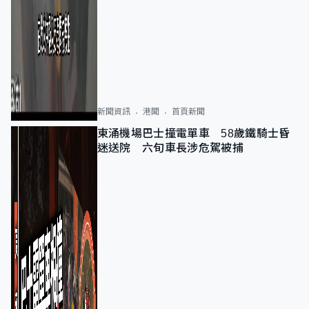
新聞資訊
港聞
首頁新聞
東涌機場巴士撞電單車 58歲鐵騎士昏
迷送院 六旬車長涉危駕被捕