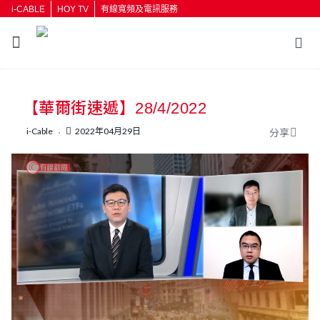
i-CABLE
HOY TV
有線寬頻及電訊服務
【華爾街速遞】28/4/2022
i-Cable
2022年04月29日
分享
L
U
o