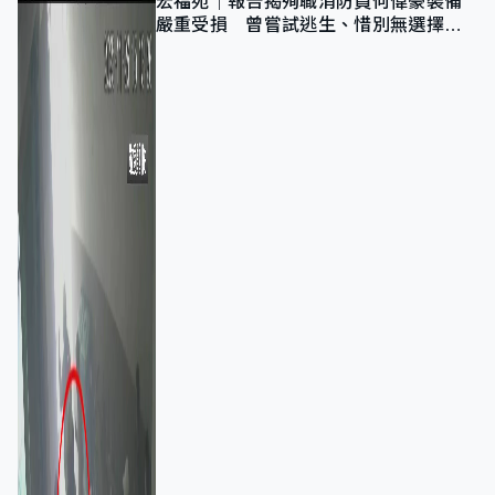
宏福苑｜報告揭殉職消防員何偉豪裝備
嚴重受損 曾嘗試逃生、惜別無選擇下
棄裝備墮樓