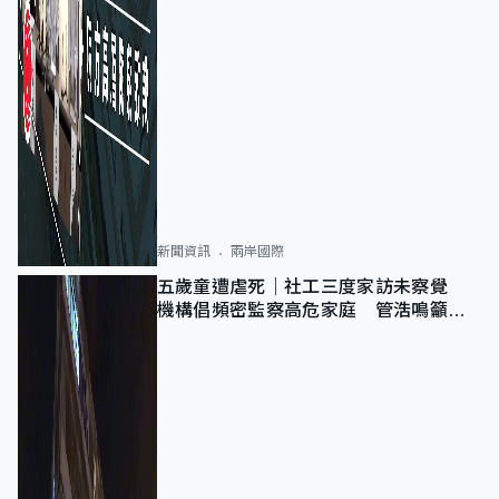
新聞資訊
兩岸國際
五歲童遭虐死｜社工三度家訪未察覺
機構倡頻密監察高危家庭 管浩鳴籲加
強跨部門協作