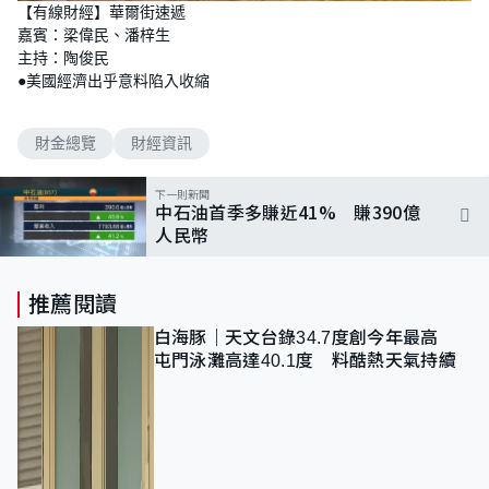
n
【有線財經】華爾街速遞
a
m
d
u
嘉賓：梁偉民、潘梓生
e
t
d
e
主持：陶俊民
:
3
●美國經濟出乎意料陷入收縮
.
5
1
%
財金總覽
財經資訊
下一則新聞
中石油首季多賺近41% 賺390億
人民幣
推薦閱讀
白海豚｜天文台錄34.7度創今年最高
屯門泳灘高達40.1度 料酷熱天氣持續