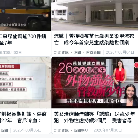
流感｜曾接種疫苗七歲男童染甲流死
工串謀偷竊逾700件銷
亡 成今年首宗兒童感染離世個案
至7年
2026年08月04日
新聞資訊
港聞
首頁新聞
26年08月03日
解剖揭長期捱餓、傷痕
美女治療師借輔導「誘騙」14歲少年
22年 官斥冷血：同
犯 外物性虐持續3個月 受害者母：
要保護其他人
2026年08月05日
2026年07月30日
頁新聞
新聞資訊
新聞熱話