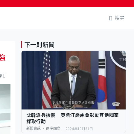
搜尋
下一則新聞
強
享
北韓派兵援俄 奧斯汀憂慮會鼓勵其他國家
採取行動
2024年10月31日
新聞資訊
兩岸國際