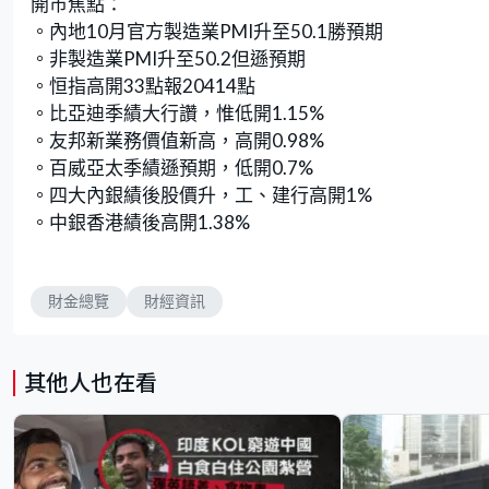
開市焦點：
。內地10月官方製造業PMI升至50.1勝預期
。非製造業PMI升至50.2但遜預期
。恒指高開33點報20414點
。比亞迪季績大行讚，惟低開1.15%
。友邦新業務價值新高，高開0.98%
。百威亞太季績遜預期，低開0.7%
。四大內銀績後股價升，工、建行高開1%
。中銀香港績後高開1.38%
財金總覽
財經資訊
其他人也在看