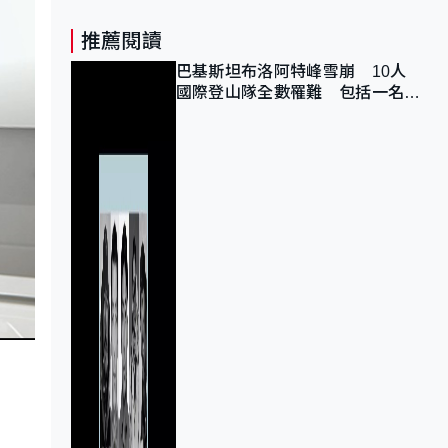
推薦閱讀
巴基斯坦布洛阿特峰雪崩 10人
國際登山隊全數罹難 包括一名中
國公民