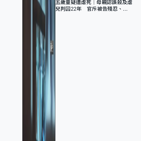
五歲童疑遭虐死｜母親認誤殺及虐
兒判囚22年 官斥被告殘忍、同
類案最惡劣