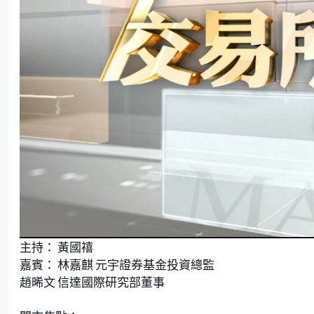
主持： 黃國禧
嘉賓： 林嘉麒 元宇證券基金投資總監
趙晞文 信達國際研究部董事