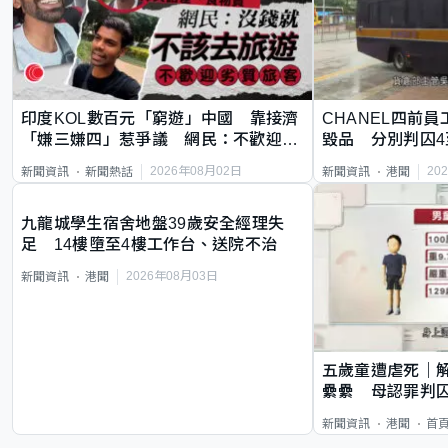
印度KOL數百元「窮遊」中國 靠接濟
CHANEL四前員
「嫌三嫌四」惹爭議 網民：不歡迎劣
毀品 分別判囚4
質旅客
2026年08月02日
20
新聞資訊
新聞熱話
新聞資訊
港聞
九龍城學生宿舍地盤39歲安全經理失
足 14樓墮至4樓工作台、送院不治
2026年08月03日
新聞資訊
港聞
五歲童遭虐死｜
纍纍 母認罪判囚
類案最惡劣
新聞資訊
港聞
首