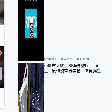
新聞資訊
兩岸國際
首頁新聞
小紅書大曬「BB展戰績」 博
主：後悔沒帶行李箱 職員揭重複
入會「阻止唔到」