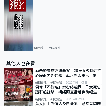
新聞資訊
兩岸國際
其他人也在看
勸未婚夫戒煙爆命案 28歲女教師連捅
心臟兩刀判死緩 母斥判太重已上訴
2026年08月05日
新聞資訊
新聞熱話
偶像「不點名」談粉絲越界 日女死忠
遭群起狙擊 掛繩開直播道歉後輕生
2026年08月06日
新聞資訊
新聞熱話
黃大仙上邨傷人及自殺案 疑噪音問題