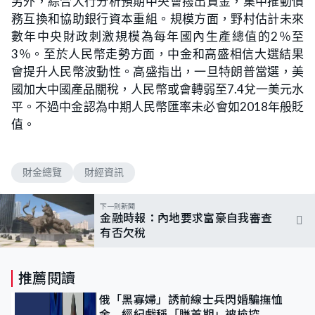
另外，綜合大行分析預期中央會撥出資金，集中推動債
務互換和協助銀行資本重組。規模方面，野村估計未來
數年中央財政刺激規模為每年國內生產總值的2％至
3％。至於人民幣走勢方面，中金和高盛相信大選結果
會提升人民幣波動性。高盛指出，一旦特朗普當選，美
國加大中國產品關稅，人民幣或會轉弱至7.4兌一美元水
平。不過中金認為中期人民幣匯率未必會如2018年般貶
值。
財金總覽
財經資訊
下一則新聞
金融時報：內地要求富豪自我審查
有否欠稅
推薦閱讀
俄「黑寡婦」誘前線士兵閃婚騙撫恤
金 經紀戲稱「賺首期」被檢控