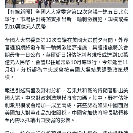
L
U
o
n
【有線新聞】全國人大常委會第12次會議一連五日北京
a
m
d
u
舉行，市場估計將落實推出新一輪刺激措施，規模或達
e
t
d
e
:
到10萬億元人民幣。
2
6
.
全國人大常委會第12次會議在美國大選前夕召開，外界
0
9
普遍預期將發布新一輪刺激經濟措施，具體措施將於會
%
期最後一日公布，華爾街日報估計刺激規模或達到10萬
億元人民幣。會議以往通常於10月底舉行，今年延至11
月初，分析認為中央或會按美國大選結果調整政策規
模。
報道引述高盛及野村分析，若果共和黨的特朗普勝出美
國大選，中央財政刺激規模將會加碼。其中，野村估計
刺激規模或會增加一成至兩成，高盛認為如果中國面對
美國加大對華產品加徵關稅，中國會加快將增長點轉移
至內需以扺銷出口疲弱的影響。