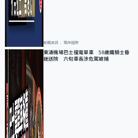
新聞資訊
兩岸國際
東涌機場巴士撞電單車 58歲鐵騎士昏
迷送院 六旬車長涉危駕被捕