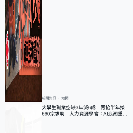
新聞資訊
港聞
大學生職業空缺3年減6成 青協半年接
660宗求助 人力資源學會：AI浪潮重整
職位需求