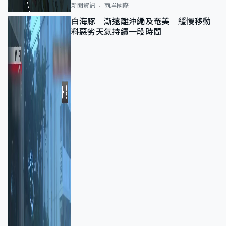
新聞資訊
兩岸國際
白海豚｜漸遠離沖繩及奄美 緩慢移動
料惡劣天氣持續一段時間