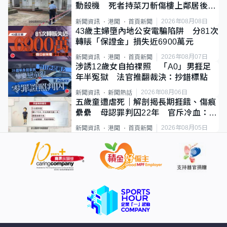
動殺機 死者持菜刀斬傷樓上鄰居後墮
斃
2026年08月08日
新聞資訊
港聞
首頁新聞
43歲主婦墮內地公安電騙陷阱 分81次
轉賬「保證金」損失近6900萬元
2026年08月07日
新聞資訊
港聞
首頁新聞
涉誘12歲女自拍祼照 「A0」男捱足
年半冤獄 法官推翻裁決：抄錯標點
2026年08月06日
新聞資訊
新聞熱話
五歲童遭虐死｜解剖揭長期捱餓、傷痕
纍纍 母認罪判囚22年 官斥冷血：同
類案最惡劣
2026年08月05日
新聞資訊
港聞
首頁新聞