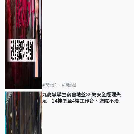
新聞資訊
新聞熱話
九龍城學生宿舍地盤39歲安全經理失
足 14樓墮至4樓工作台、送院不治