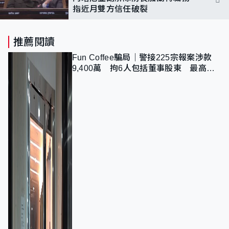
指近月雙方信任破裂
推薦閱讀
Fun Coffee騙局｜警接225宗報案涉款
9,400萬 拘6人包括董事股東 最高金
額一宗涉近千萬