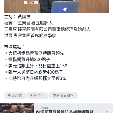
L
U
o
n
主持： 黃國禧
a
m
d
u
嘉賓： 王榮昆 獨立股評人
e
t
d
e
:
王良享 臻享顧問有限公司董事總經理及始創人
1
.
洪灝 思睿集團首席經濟學家
7
3
%
市場焦點：
。大選初步點票預測特朗普領先
。道指期貨升逾300點子
。美元指數上升，兌日圓重上152
。離岸人民幣日內跌近400點子
。比特幣日內升幅即擴大至近3%
財金總覽
財經資訊
交易所直播室
下一則新聞
內塔尼亞胡解除防長加蘭特職務