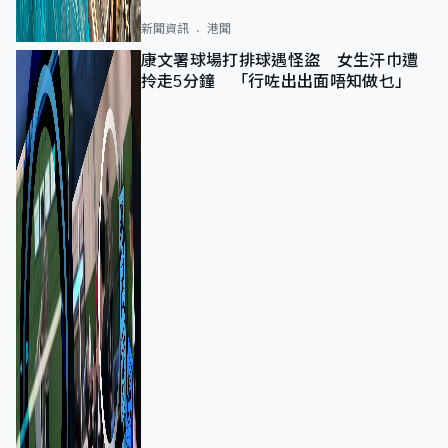
新聞資訊
港聞
康文署球場打排球遇怪盜 女生汗巾遭
拎走5分鐘 「行咗出出面唔知做乜」