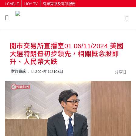
i-CABLE
HOY TV
有線寬頻及電訊服務
返回
開市交易所直播室01 06/11/2024 美國
按輸入鍵開始搜尋
大選特朗普初步領先，相關概念股即
升、人民幣大跌
財經資訊
2024年11月06日
分享