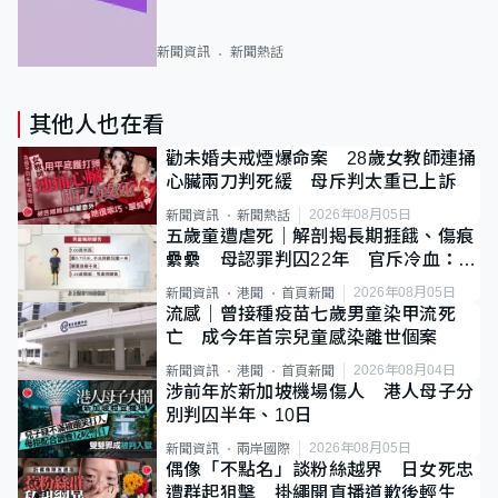
新聞資訊
新聞熱話
其他人也在看
勸未婚夫戒煙爆命案 28歲女教師連捅
心臟兩刀判死緩 母斥判太重已上訴
2026年08月05日
新聞資訊
新聞熱話
五歲童遭虐死｜解剖揭長期捱餓、傷痕
纍纍 母認罪判囚22年 官斥冷血：同
類案最惡劣
2026年08月05日
新聞資訊
港聞
首頁新聞
流感｜曾接種疫苗七歲男童染甲流死
亡 成今年首宗兒童感染離世個案
2026年08月04日
新聞資訊
港聞
首頁新聞
涉前年於新加坡機場傷人 港人母子分
別判囚半年、10日
2026年08月05日
新聞資訊
兩岸國際
偶像「不點名」談粉絲越界 日女死忠
遭群起狙擊 掛繩開直播道歉後輕生