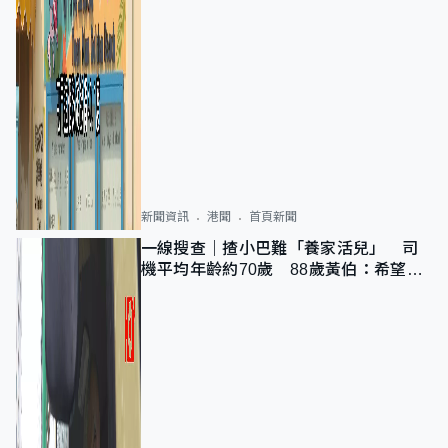
新聞資訊
港聞
首頁新聞
一線搜查｜揸小巴難「養家活兒」 司
機平均年齡約70歲 88歲黃伯：希望一
直揸落去