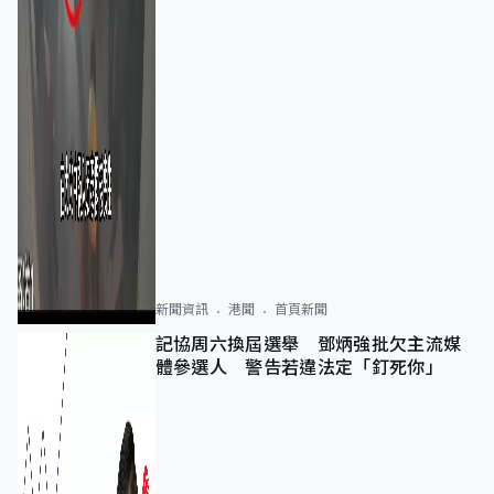
新聞資訊
港聞
首頁新聞
記協周六換屆選舉 鄧炳強批欠主流媒
體參選人 警告若違法定「釘死你」