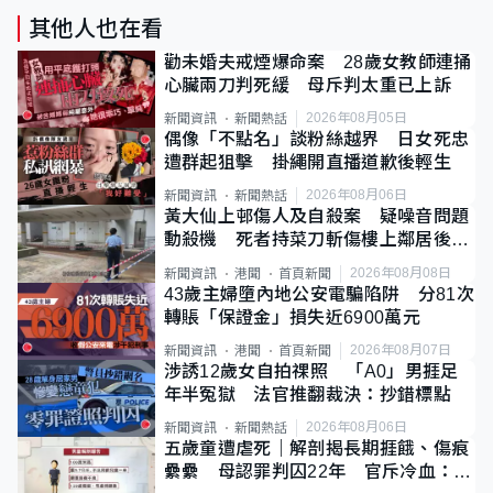
其他人也在看
勸未婚夫戒煙爆命案 28歲女教師連捅
心臟兩刀判死緩 母斥判太重已上訴
2026年08月05日
新聞資訊
新聞熱話
偶像「不點名」談粉絲越界 日女死忠
遭群起狙擊 掛繩開直播道歉後輕生
2026年08月06日
新聞資訊
新聞熱話
黃大仙上邨傷人及自殺案 疑噪音問題
動殺機 死者持菜刀斬傷樓上鄰居後墮
斃
2026年08月08日
新聞資訊
港聞
首頁新聞
43歲主婦墮內地公安電騙陷阱 分81次
轉賬「保證金」損失近6900萬元
2026年08月07日
新聞資訊
港聞
首頁新聞
涉誘12歲女自拍祼照 「A0」男捱足
年半冤獄 法官推翻裁決：抄錯標點
2026年08月06日
新聞資訊
新聞熱話
五歲童遭虐死｜解剖揭長期捱餓、傷痕
纍纍 母認罪判囚22年 官斥冷血：同