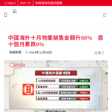
i-CABLE
HOY TV
有線寬頻及電訊服務
返回
中國海外十月物業銷售金額升66% 首
按輸入鍵開始搜尋
十個月累跌9%
有線新聞
2024年11月06日
分享