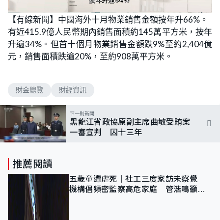
L
U
o
n
【有線新聞】中國海外十月物業銷售金額按年升66%。
a
m
d
u
有近415.9億人民幣期內銷售面積約145萬平方米，按年
e
t
d
e
:
升逾34%。但首十個月物業銷售金額跌9%至約2,404億
1
0
元，銷售面積跌逾20%，至約908萬平方米。
0
.
0
0
%
財金總覽
財經資訊
下一則新聞
黑龍江省政協原副主席曲敏受賄案
一審宣判 囚十三年
推薦閱讀
五歲童遭虐死｜社工三度家訪未察覺
機構倡頻密監察高危家庭 管浩鳴籲加
強跨部門協作