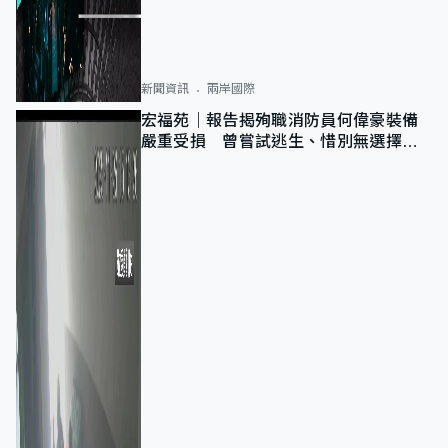
新聞資訊
兩岸國際
宏福苑｜報告揭殉職消防員何偉豪裝備
嚴重受損 曾嘗試逃生、惜別無選擇下
棄裝備墮樓