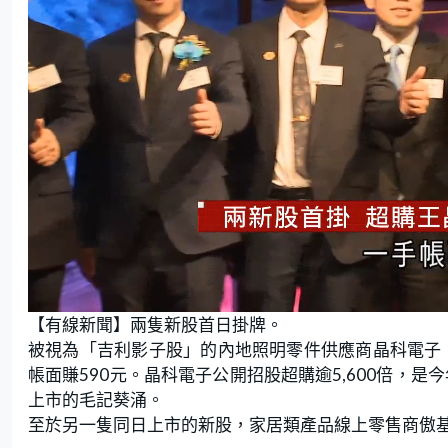
L
U
o
n
【有線新聞】兩隻新股首日掛牌。
a
m
d
u
e
t
被視為「吉利影子股」的內地照明零件供應商晶科電子，
d
e
:
帳面賺590元。晶科電子公開招股超購逾5,600倍，
5
4
.
上市的毛記葵涌。
5
5
至於另一隻同日上市的新股，家居類產品線上零售商傲基股
%