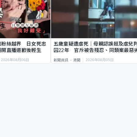
談粉絲越界 日女死忠
五歲童疑遭虐死｜母親認誤殺及虐兒
繩開直播道歉後輕生
囚22年 官斥被告殘忍、同類案最惡
2026年08月06日
2026年08月05日
新聞資訊
港聞