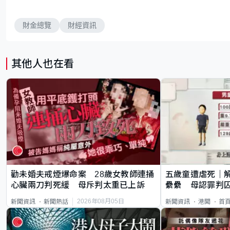
財金總覽
財經資訊
其他人也在看
勸未婚夫戒煙爆命案 28歲女教師連捅
五歲童遭虐死｜
心臟兩刀判死緩 母斥判太重已上訴
纍纍 母認罪判囚
類案最惡劣
2026年08月05日
新聞資訊
新聞熱話
新聞資訊
港聞
首