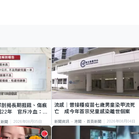
流感｜曾接種疫苗七歲男童染甲流死
解剖揭長期捱餓、傷痕
亡 成今年首宗兒童感染離世個案
22年 官斥冷血：同
2026年08月04日
新聞資訊
港聞
首頁新聞
2026年08月05日
頁新聞