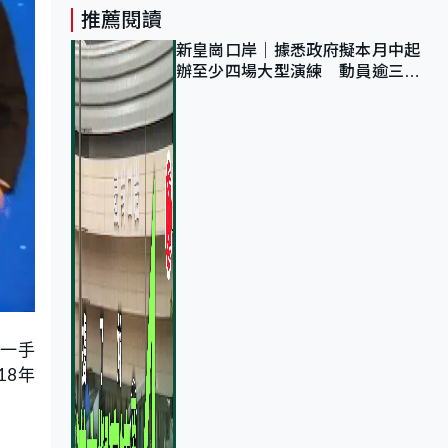
推薦閱讀
新皇崗口岸｜據悉政府擬本月中起
辦至少四場大型演練 動員逾三萬
公務員人次測試
，一手
18年