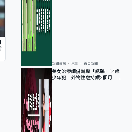
判
劣
新聞資訊
港聞
首頁新聞
美女治療師借輔導「誘騙」14歲
少年犯 外物性虐持續3個月 受
害者母：要保護其他人