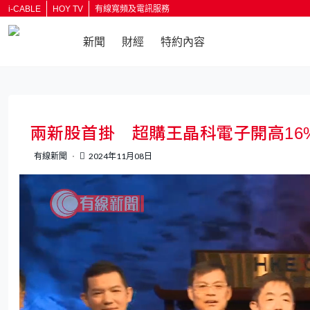
i-CABLE
HOY TV
有線寬頻及電訊服務
新聞
財經
特約內容
返回
兩新股首掛 超購王晶科電子開高16
有線新聞
2024年11月08日