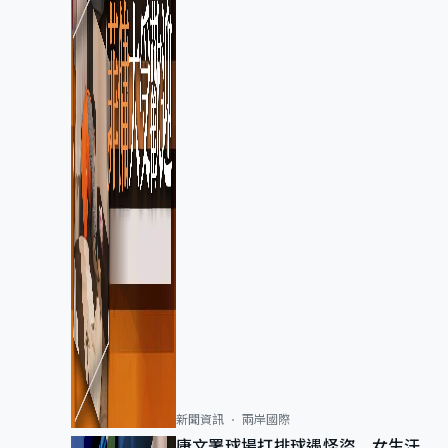
新聞資訊
兩岸國際
康文署球場打排球遇怪盜 女生汗