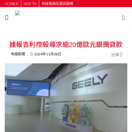
i-CABLE
HOY TV
有線寬頻及電訊服務
據報吉利控股尋求逾20億歐元銀團貸款
有線新聞
2024年11月08日
分享