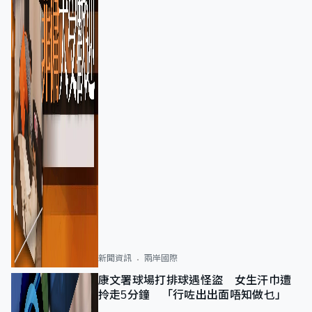
新聞資訊
兩岸國際
康文署球場打排球遇怪盜 女生汗巾遭
拎走5分鐘 「行咗出出面唔知做乜」