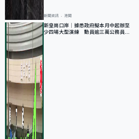
新聞資訊
港聞
新皇崗口岸｜據悉政府擬本月中起辦至
少四場大型演練 動員逾三萬公務員人
次測試