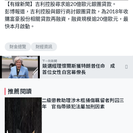
【有線新聞】吉利控股尋求逾20億歐元銀團貸款。
彭博報道，吉利控股與銀行商討銀團貸款，為2018年收
購富豪股份相關貸款再融資，融資規模逾20億歐元，最
快本月啟動。
財金總覽
財經資訊
下一則新聞
競選經理懷爾斯獲特朗普任命 成
首位女性白宮幕僚長
推薦閱讀
二級懲教助理涉木棍捅傷羈留者判囚三
年 官指帶頭犯法屬加刑因素