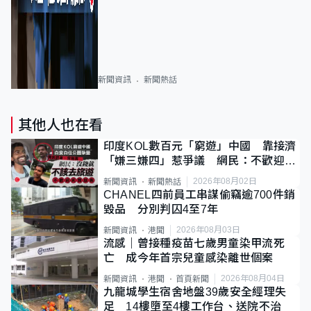
新聞資訊
新聞熱話
其他人也在看
印度KOL數百元「窮遊」中國 靠接濟
「嫌三嫌四」惹爭議 網民：不歡迎劣
質旅客
2026年08月02日
新聞資訊
新聞熱話
CHANEL四前員工串謀偷竊逾700件銷
毀品 分別判囚4至7年
2026年08月03日
新聞資訊
港聞
流感｜曾接種疫苗七歲男童染甲流死
亡 成今年首宗兒童感染離世個案
2026年08月04日
新聞資訊
港聞
首頁新聞
九龍城學生宿舍地盤39歲安全經理失
足 14樓墮至4樓工作台、送院不治