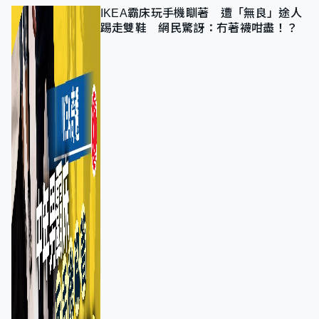
IKEA霸床玩手機瞓著 遭「無良」途人
踢走雙鞋 網民驚訝：冇著襪咁盡！？