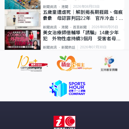
2026年08月03日
新聞資訊
港聞
五歲童遭虐死｜解剖揭長期捱餓、傷痕
纍纍 母認罪判囚22年 官斥冷血：同
類案最惡劣
2026年08月05日
新聞資訊
港聞
首頁新聞
美女治療師借輔導「誘騙」14歲少年
犯 外物性虐持續3個月 受害者母：
要保護其他人
2026年07月30日
新聞資訊
新聞熱話