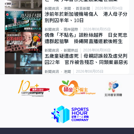
2026年08月04日
新聞資訊
港聞
首頁新聞
涉前年於新加坡機場傷人 港人母子分
別判囚半年、10日
2026年08月05日
新聞資訊
兩岸國際
偶像「不點名」談粉絲越界 日女死忠
遭群起狙擊 掛繩開直播道歉後輕生
2026年08月06日
新聞資訊
新聞熱話
五歲童疑遭虐死｜母親認誤殺及虐兒判
囚22年 官斥被告殘忍、同類案最惡劣
2026年08月05日
新聞資訊
港聞