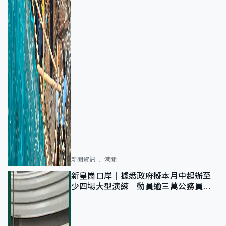
新聞資訊
港聞
新皇崗口岸｜據悉政府擬本月中起辦至
少四場大型演練 動員逾三萬公務員人
次測試