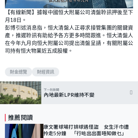
L
U
o
n
【有線新聞】據報中國恒大附屬公司清盤聆訊押後至下
a
m
d
u
月18日。
e
t
d
e
:
彭博引述消息指，恒大清盤人正尋求接管集團的關鍵資
1
0
產，推遲聆訊有助給予各方更多時間跟進。恒大清盤人
0
.
在今年九月向恒大附屬公司提出清盤呈請，有關附屬公
0
0
司持有恒大物業近五成股權。
%
財金總覽
財經資訊
下一則新聞
內地最新LPR維持不變
推薦閱讀
康文署球場打排球遇怪盜 女生汗巾遭
拎走5分鐘 「行咗出出面唔知做乜」