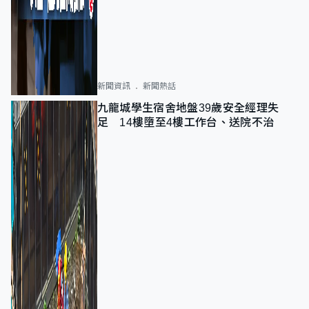
新聞資訊
新聞熱話
九龍城學生宿舍地盤39歲安全經理失
足 14樓墮至4樓工作台、送院不治