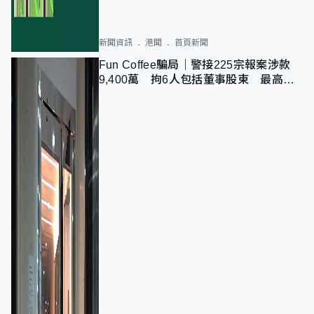
新聞資訊
港聞
首頁新聞
Fun Coffee騙局｜警接225宗報案涉款
9,400萬 拘6人包括董事股東 最高金
額一宗涉近千萬