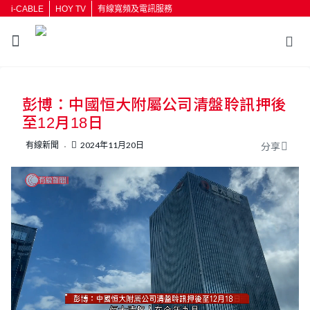
i-CABLE
HOY TV
有線寬頻及電訊服務
返回
彭博：中國恒大附屬公司清盤聆訊押後
按輸入鍵開始搜尋
至12月18日
有線新聞
2024年11月20日
分享