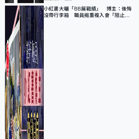
小紅書大曬「BB展戰績」 博主：後悔
沒帶行李箱 職員揭重複入會「阻止唔
到」