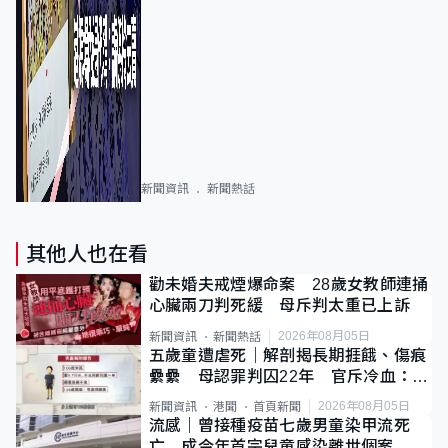
新聞資訊
新聞熱話
其他人也在看
勸未婚夫戒煙爆命案 28歲女教師連捅
心臟兩刀判死緩 母斥判太重已上訴
2026年08月05日
新聞資訊
新聞熱話
五歲童遭虐死｜解剖揭長期捱餓、傷痕
纍纍 母認罪判囚22年 官斥冷血：同
類案最惡劣
2026年08月05日
新聞資訊
港聞
首頁新聞
流感｜曾接種疫苗七歲男童染甲流死
亡 成今年首宗兒童感染離世個案