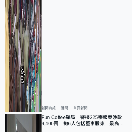
新聞資訊
港聞
首頁新聞
Fun Coffee騙局｜警接225宗報案涉款
9,400萬 拘6人包括董事股東 最高金
額一宗涉近千萬