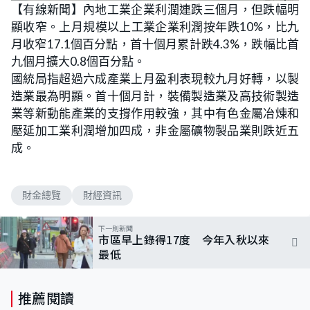
n
【有線新聞】內地工業企業利潤連跌三個月，但跌幅明
a
m
d
u
顯收窄。上月規模以上工業企業利潤按年跌10%，比九
e
t
d
e
:
月收窄17.1個百分點，首十個月累計跌4.3%，跌幅比首
7
1
九個月擴大0.8個百分點。
.
7
國統局指超過六成產業上月盈利表現較九月好轉，以製
4
%
造業最為明顯。首十個月計，裝備製造業及高技術製造
業等新動能產業的支撐作用較強，其中有色金屬冶煉和
壓延加工業利潤增加四成，非金屬礦物製品業則跌近五
成。
財金總覽
財經資訊
下一則新聞
市區早上錄得17度 今年入秋以來
最低
推薦閱讀