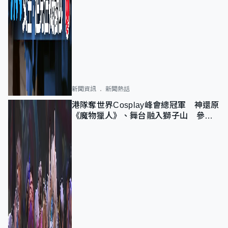
新聞資訊
新聞熱話
港隊奪世界Cosplay峰會總冠軍 神還原
《魔物獵人》、舞台融入獅子山 參賽
者：讓大家認識香港