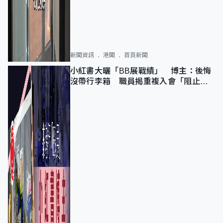
新聞資訊
港聞
首頁新聞
小紅書大曬「BB展戰績」 博主：後悔
沒帶行李箱 職員揭重複入會「阻止唔
到」