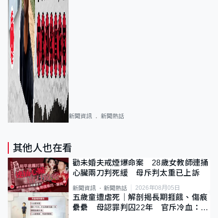
新聞資訊
新聞熱話
其他人也在看
勸未婚夫戒煙爆命案 28歲女教師連捅
心臟兩刀判死緩 母斥判太重已上訴
2026年08月05日
新聞資訊
新聞熱話
五歲童遭虐死｜解剖揭長期捱餓、傷痕
纍纍 母認罪判囚22年 官斥冷血：同
類案最惡劣