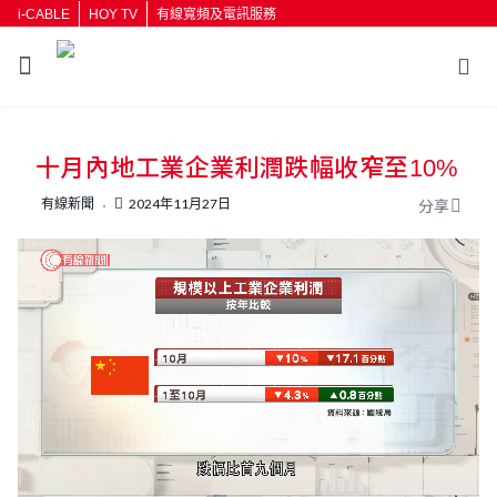
i-CABLE
HOY TV
有線寬頻及電訊服務
返回
十月內地工業企業利潤跌幅收窄至10%
按輸入鍵開始搜尋
有線新聞
2024年11月27日
分享
L
U
o