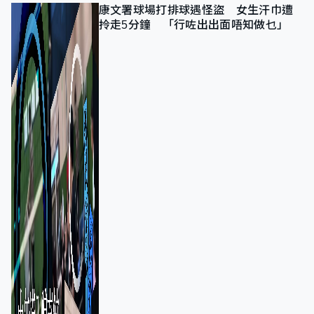
康文署球場打排球遇怪盜 女生汗巾遭
拎走5分鐘 「行咗出出面唔知做乜」