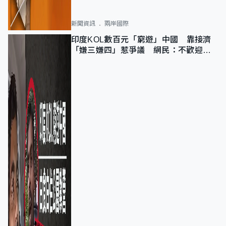
新聞資訊
兩岸國際
印度KOL數百元「窮遊」中國 靠接濟
「嫌三嫌四」惹爭議 網民：不歡迎劣
質旅客