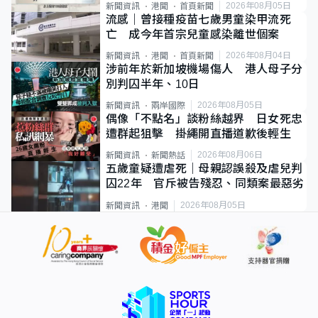
2026年08月05日
新聞資訊
港聞
首頁新聞
流感｜曾接種疫苗七歲男童染甲流死
亡 成今年首宗兒童感染離世個案
2026年08月04日
新聞資訊
港聞
首頁新聞
涉前年於新加坡機場傷人 港人母子分
別判囚半年、10日
2026年08月05日
新聞資訊
兩岸國際
偶像「不點名」談粉絲越界 日女死忠
遭群起狙擊 掛繩開直播道歉後輕生
2026年08月06日
新聞資訊
新聞熱話
五歲童疑遭虐死｜母親認誤殺及虐兒判
囚22年 官斥被告殘忍、同類案最惡劣
2026年08月05日
新聞資訊
港聞