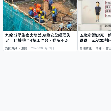
九龍城學生宿舍地盤39歲安全經理失
五歲童遭虐死｜
足 14樓墮至4樓工作台、送院不治
纍纍 母認罪判囚
類案最惡劣
2026年08月03日
新聞資訊
港聞
新聞資訊
港聞
首