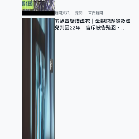
新聞資訊
港聞
首頁新聞
五歲童疑遭虐死｜母親認誤殺及虐
兒判囚22年 官斥被告殘忍、同
類案最惡劣