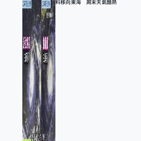
料移向東海 周末天氣酷熱