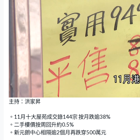
L
U
o
n
主持：洪家昇
a
m
d
u
e
t
d
e
:
。11月十大屋苑成交錄144宗 按月跌逾38%
8
.
8
。二手樓價按周回升約0.5%
8
%
。新元朗中心相隔逾2個月再跌穿500萬元