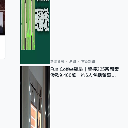
新聞資訊
港聞
首頁新聞
Fun Coffee騙局｜警接225宗報案
涉款9,400萬 拘6人包括董事股
東 最高金額一宗涉近千萬