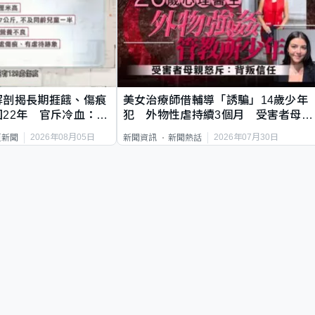
解剖揭長期捱餓、傷痕
美女治療師借輔導「誘騙」14歲少年
22年 官斥冷血：同
犯 外物性虐持續3個月 受害者母：
要保護其他人
2026年08月05日
2026年07月30日
頁新聞
新聞資訊
新聞熱話