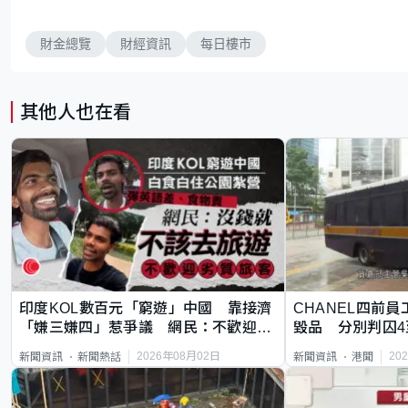
財金總覽
財經資訊
每日樓市
其他人也在看
印度KOL數百元「窮遊」中國 靠接濟
CHANEL四前員
「嫌三嫌四」惹爭議 網民：不歡迎劣
毀品 分別判囚4
質旅客
2026年08月02日
20
新聞資訊
新聞熱話
新聞資訊
港聞