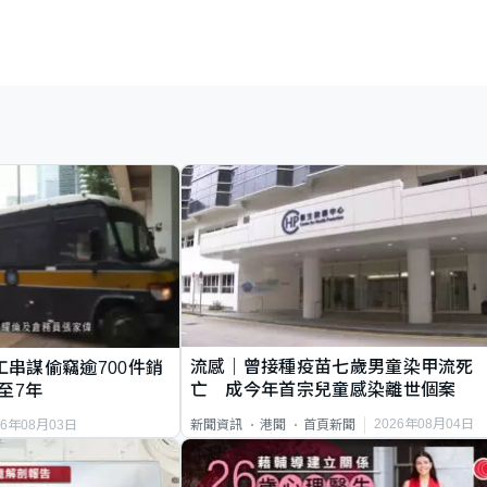
流感｜曾接種疫苗七歲男童染甲流死
工串謀偷竊逾700件銷
亡 成今年首宗兒童感染離世個案
至7年
2026年08月04日
新聞資訊
港聞
首頁新聞
26年08月03日