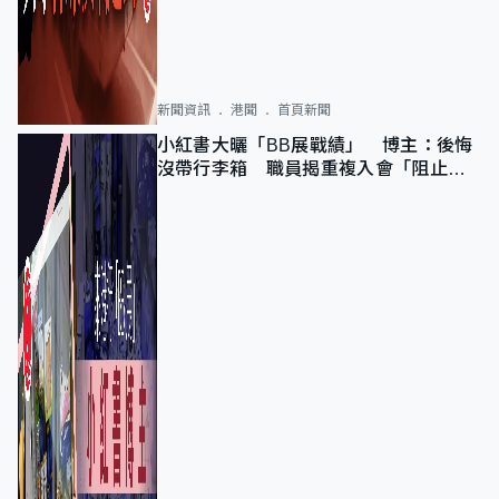
新聞資訊
港聞
首頁新聞
小紅書大曬「BB展戰績」 博主：後悔
沒帶行李箱 職員揭重複入會「阻止唔
到」