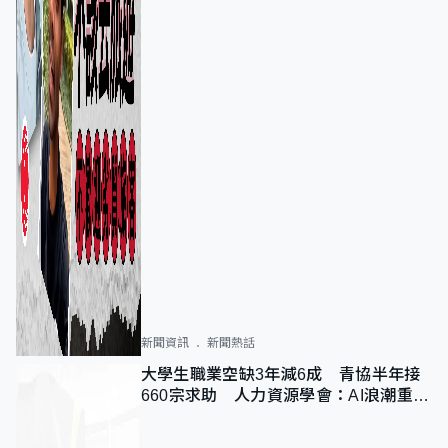
新聞資訊
新聞熱話
大學生職業空缺3年減6成 青協半年接
660宗求助 人力資源學會：AI浪潮重整
職位需求