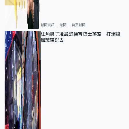
新聞資訊
港聞
首頁新聞
旺角男子凌晨追通宵巴士落空 打爆擋
風玻璃逃去