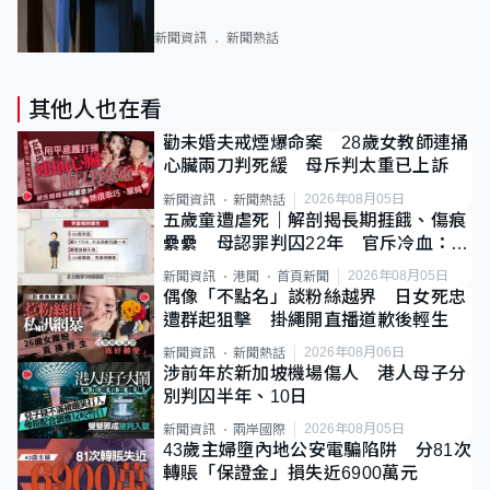
新聞資訊
新聞熱話
其他人也在看
勸未婚夫戒煙爆命案 28歲女教師連捅
心臟兩刀判死緩 母斥判太重已上訴
2026年08月05日
新聞資訊
新聞熱話
五歲童遭虐死｜解剖揭長期捱餓、傷痕
纍纍 母認罪判囚22年 官斥冷血：同
類案最惡劣
2026年08月05日
新聞資訊
港聞
首頁新聞
偶像「不點名」談粉絲越界 日女死忠
遭群起狙擊 掛繩開直播道歉後輕生
2026年08月06日
新聞資訊
新聞熱話
涉前年於新加坡機場傷人 港人母子分
別判囚半年、10日
2026年08月05日
新聞資訊
兩岸國際
43歲主婦墮內地公安電騙陷阱 分81次
轉賬「保證金」損失近6900萬元