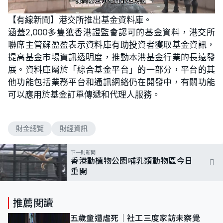
L
U
o
n
【有線新聞】港交所推出基金資料庫。
a
m
d
u
涵蓋2,000多隻獲香港證監會認可的基金資料，港交所
e
t
d
e
:
聯席主管蘇盈盈表示資料庫有助投資者獲取基金資訊，
7
2
提高基金市場資訊透明度，推動本港基金行業的長遠發
.
9
展。資料庫屬於「綜合基金平台」的一部分，平台的其
7
%
他功能包括業務平台和通訊網絡仍在開發中，有關功能
可以應用於基金訂單傳遞和代理人服務。
財金總覽
財經資訊
下一則新聞
香港動植物公園哺乳類動物區今日
重開
推薦閱讀
五歲童遭虐死｜社工三度家訪未察覺