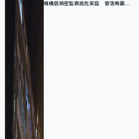
機構倡頻密監察高危家庭 管浩鳴籲加
強跨部門協作