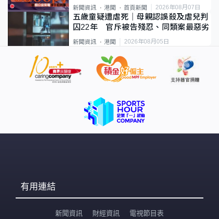
2026年08月07日
新聞資訊
港聞
首頁新聞
五歲童疑遭虐死｜母親認誤殺及虐兒判
囚22年 官斥被告殘忍、同類案最惡劣
2026年08月05日
新聞資訊
港聞
有用連結
新聞資訊
財經資訊
電視節目表