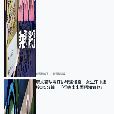
新聞資訊
新聞熱話
康文署球場打排球遇怪盜 女生汗巾遭
拎走5分鐘 「行咗出出面唔知做乜」