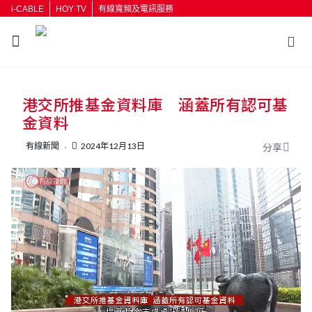
i-CABLE
HOY TV
有線寬頻及電訊服務
返回
港交所推基金資料庫 涵蓋所有認可基
按輸入鍵開始搜尋
金資料
有線新聞
2024年12月13日
分享