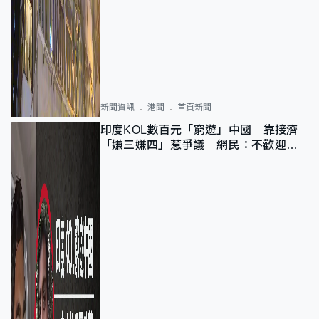
新聞資訊
港聞
首頁新聞
印度KOL數百元「窮遊」中國 靠接濟
「嫌三嫌四」惹爭議 網民：不歡迎劣
質旅客