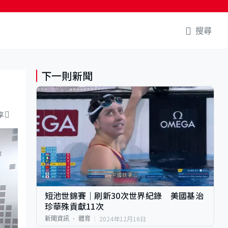
搜尋
下一則新聞
享
短池世錦賽｜刷新30次世界紀錄 美國基治
珍華殊貢獻11次
2024年12月16日
新聞資訊
體育