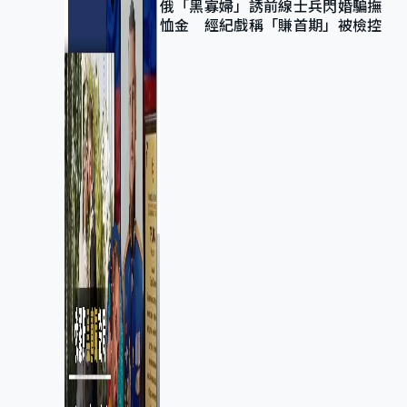
俄「黑寡婦」誘前線士兵閃婚騙撫
恤金 經紀戲稱「賺首期」被檢控