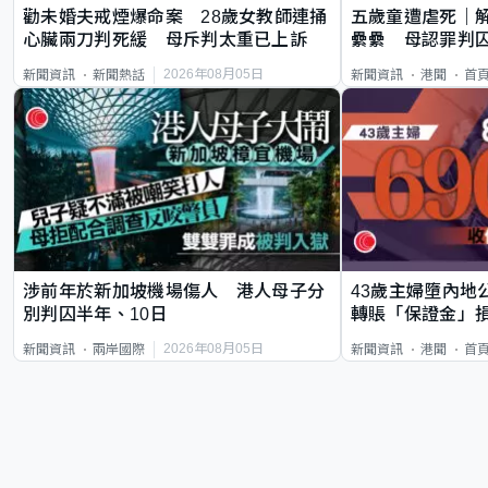
勸未婚夫戒煙爆命案 28歲女教師連捅
五歲童遭虐死｜
心臟兩刀判死緩 母斥判太重已上訴
纍纍 母認罪判囚
類案最惡劣
2026年08月05日
新聞資訊
新聞熱話
新聞資訊
港聞
首
涉前年於新加坡機場傷人 港人母子分
43歲主婦墮內地
別判囚半年、10日
轉賬「保證金」損
2026年08月05日
新聞資訊
兩岸國際
新聞資訊
港聞
首