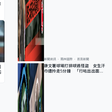
忠
新聞資訊
兩岸國際
首頁新聞
康文署球場打排球遇怪盜 女生汗
判
巾遭拎走5分鐘 「行咗出出面唔
劣
知做乜」