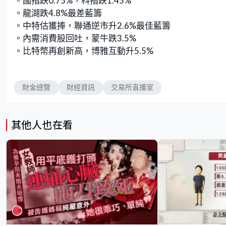
。國指跌0.75%，科指跌1.45%
。龍湖跌4.8%最差藍籌
。中特估獲捧，聯通逆市升2.6%最佳藍籌
。內需消費股回吐，蒙牛跌3.5%
。比特幣再創新高，博雅互動升5.5%
財金總覽
財經資訊
交易所直播室
其他人也在看