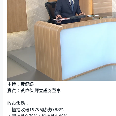
L
U
o
n
主持：黃健臻
a
m
d
u
e
t
嘉賓：黃瑋傑 輝立證券董事
d
e
:
2
.
0
收市焦點：
9
%
。恒指收報19795點跌0.88%