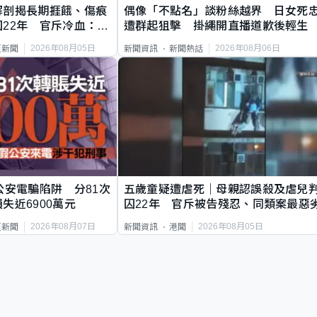
解剖揭長期捱餓、傷痕
偶像「不點名」談粉絲越界 日女死
22年 官斥冷血：同
遭群起狙擊 掛繩開直播道歉後輕生
2026年08月05日
2026年08月06日
頁新聞
新聞資訊
新聞熱話
公安電騙陷阱 分81次
五歲童疑遭虐死｜母親認誤殺及虐兒
失近6900萬元
囚22年 官斥被告殘忍、同類案最惡
2026年08月07日
2026年08月05日
頁新聞
新聞資訊
港聞