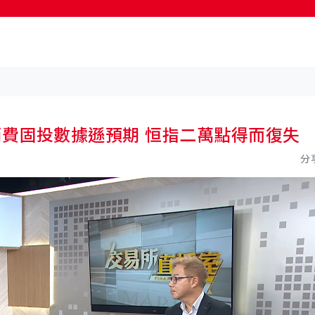
按輸入鍵開始搜尋
 內地消費固投數據遜預期 恒指二萬點得而復失
分