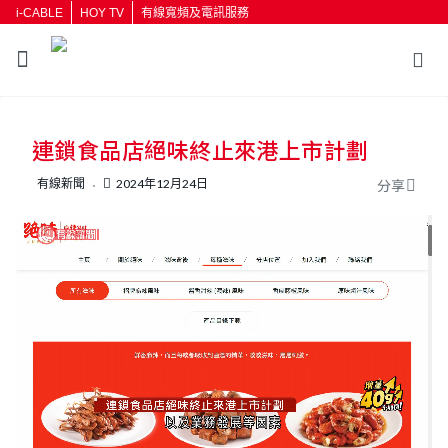
i-CABLE
HOY TV
有線寬頻及電訊服務
返回
連鎖食品店絕味終止來港上市計劃
按輸入鍵開始搜尋
有線新聞
2024年12月24日
分享
L
U
o