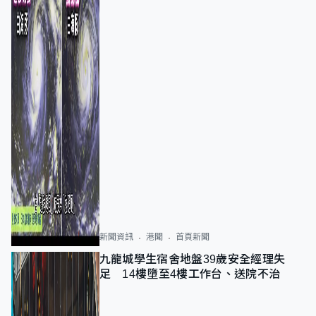
新聞資訊
港聞
首頁新聞
九龍城學生宿舍地盤39歲安全經理失
足 14樓墮至4樓工作台、送院不治