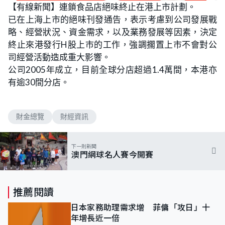
n
【有線新聞】連鎖食品店絕味終止在港上市計劃。
a
m
d
u
已在上海上市的絕味刊發通告，表示考慮到公司發展戰
e
t
d
e
:
略、經營狀況、資金需求，以及業務發展等因素，決定
7
5
終止來港發行H股上市的工作，強調擱置上市不會對公
.
0
司經營活動造成重大影響。
0
%
公司2005年成立，目前全球分店超過1.4萬間，本港亦
有逾30間分店。
財金總覽
財經資訊
下一則新聞
澳門網球名人賽今開賽
推薦閱讀
日本家務助理需求增 菲傭「攻日」十
年增長近一倍