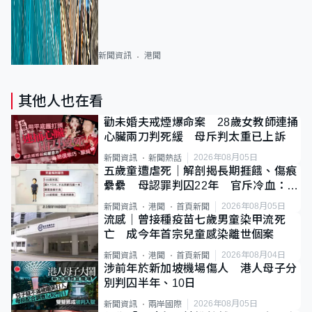
新聞資訊
港聞
其他人也在看
勸未婚夫戒煙爆命案 28歲女教師連捅
心臟兩刀判死緩 母斥判太重已上訴
2026年08月05日
新聞資訊
新聞熱話
五歲童遭虐死｜解剖揭長期捱餓、傷痕
纍纍 母認罪判囚22年 官斥冷血：同
類案最惡劣
2026年08月05日
新聞資訊
港聞
首頁新聞
流感｜曾接種疫苗七歲男童染甲流死
亡 成今年首宗兒童感染離世個案
2026年08月04日
新聞資訊
港聞
首頁新聞
涉前年於新加坡機場傷人 港人母子分
別判囚半年、10日
2026年08月05日
新聞資訊
兩岸國際