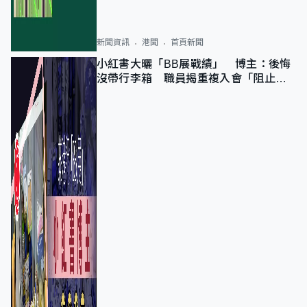
新聞資訊
港聞
首頁新聞
小紅書大曬「BB展戰績」 博主：後悔
沒帶行李箱 職員揭重複入會「阻止唔
到」