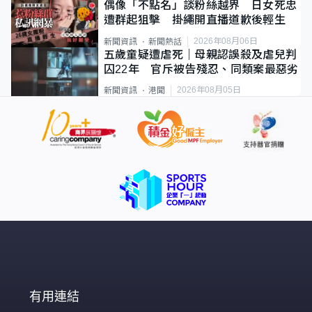
偶像「不點名」談粉絲越界 日女死忠
遭群起狙擊 掛繩開直播道歉後輕生
2026年08月06日
新聞資訊
新聞熱話
五歲童疑遭虐死｜母親認誤殺及虐兒判
囚22年 官斥被告殘忍、同類案最惡劣
2026年08月05日
新聞資訊
港聞
有用連結